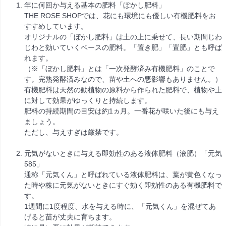
年に何回か与える基本の肥料「ぼかし肥料」
THE ROSE SHOPでは、花にも環境にも優しい有機肥料をお
すすめしています。
オリジナルの「ぼかし肥料」は土の上に乗せて、長い期間じわ
じわと効いていくベースの肥料。「置き肥」「置肥」とも呼ば
れます。
（※「ぼかし肥料」とは「一次発酵済み有機肥料」のことで
す。完熟発酵済みなので、苗や土への悪影響もありません。）
有機肥料は天然の動植物の原料から作られた肥料で、植物や土
に対して効果がゆっくりと持続します。
肥料の持続期間の目安は約1ヵ月。一番花が咲いた後にも与え
ましょう。
ただし、与えすぎは厳禁です。
元気がないときに与える即効性のある液体肥料（液肥）「元気
585」
通称「元気くん」と呼ばれている液体肥料は、葉が黄色くなっ
た時や株に元気がないときにすぐ効く即効性のある有機肥料で
す。
1週間に1度程度、水を与える時に、「元気くん」を混ぜてあ
げると苗が丈夫に育ちます。