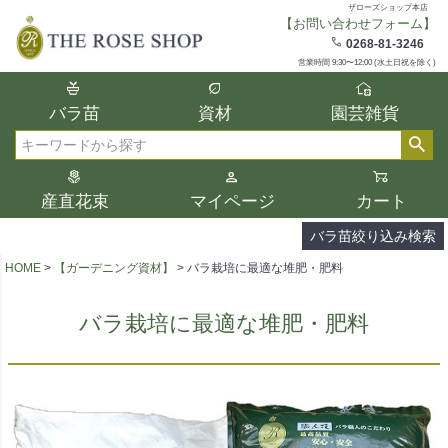
ザローズショップ本店
【お問い合わせフォーム】
在庫
0268-81-3246
在庫ありのみ表示
営業時間 9:30〜12:00 (水土日祝を除く)
複数の条件を選択して絞り込み検索が可能
バラ苗
資材
園芸雑貨
です。
選択した項目全てに該当する品種のみ検索
検索
結果に表示されます。
タイプ、カラー、ブランドなどは1つずつ選
産直花束
マイページ
カート
択してください。
バラ苗絞り込み検索
HOME
【ガーデニング資材】
バラ栽培に最適な堆肥・肥料
バラ栽培に最適な堆肥・肥料