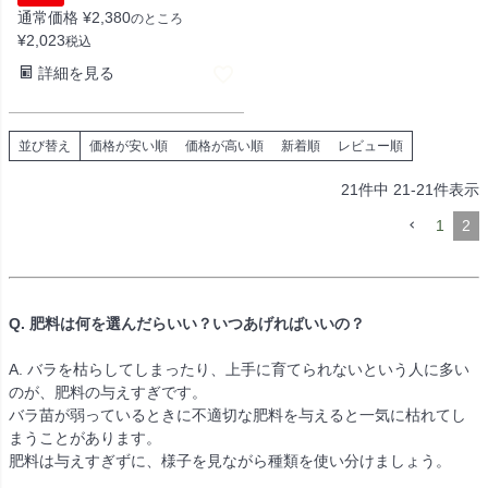
通常価格
¥
2,380
のところ
¥
2,023
税込
詳細を見る
並び替え
価格が安い順
価格が高い順
新着順
レビュー順
21
件中
21
-
21
件表示
1
2
Q. 肥料は何を選んだらいい？いつあげればいいの？
A. バラを枯らしてしまったり、上手に育てられないという人に多い
のが、肥料の与えすぎです。
バラ苗が弱っているときに不適切な肥料を与えると一気に枯れてし
まうことがあります。
肥料は与えすぎずに、様子を見ながら種類を使い分けましょう。