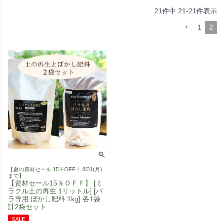
21
件中
21
-
21
件表示
1
2
【夏の資材セール 15％OFF！ 8/31(月)
まで】
【資材セール15％ＯＦＦ】 [ミ
ラクル土の再生 1リットル] [バ
ラ専用 ぼかし肥料 1kg] 各1袋
計2袋セット
SALE