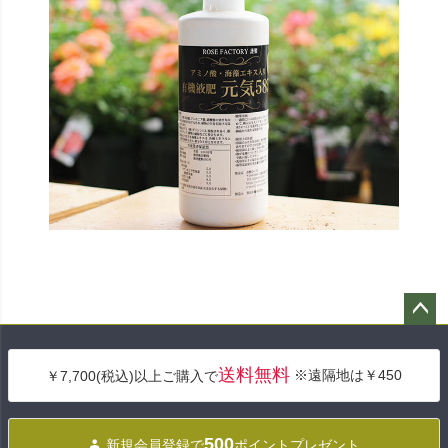
ペー
ジト
送料無料
※遠隔地は￥450
￥7,700(税込)以上ご購入で
ップ
へ
500
新規会員登録で
ポイントプレゼント