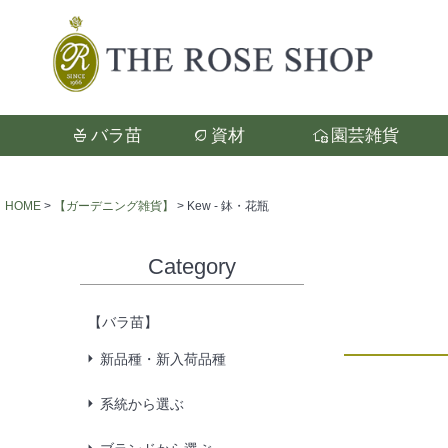
バラ苗
資材
園芸雑貨
検索
HOME
【ガーデニング雑貨】
Kew - 鉢・花瓶
Category
【バラ苗】
新品種・新入荷品種
系統から選ぶ