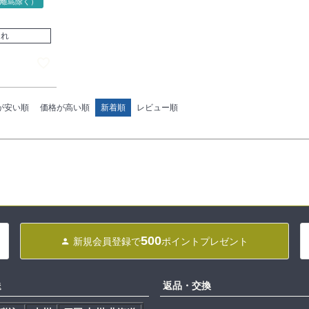
離島除く）
切れ
が安い順
価格が高い順
新着順
レビュー順
500
新規会員登録で
ポイントプレゼント
送
返品・交換