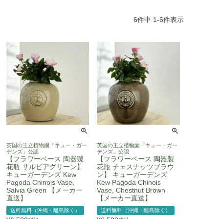
6
件中
1
-
6
件表示
英国の王立植物園「キュー・ガー
英国の王立植物園「キュー・ガー
デンズ」公認
デンズ」公認
【フラワーベース 陶器製
【フラワーベース 陶器製
花瓶 サルビアグリーン】
花瓶 チェスナッツブラウ
キューガーデンズ Kew
ン】 キューガーデンズ
Pagoda Chinois Vase,
Kew Pagoda Chinois
Salvia Green 【メーカー
Vase, Chestnut Brown
直送】
【メーカー直送】
送料無料（沖縄・離島除く）
送料無料（沖縄・離島除く）