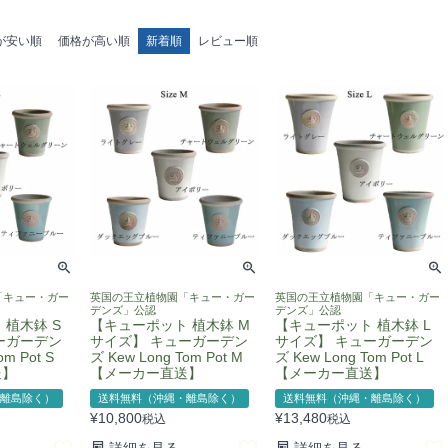
が安い順
価格が高い順
新着順
レビュー順
「キュー・ガー
英国の王立植物園「キュー・ガー
英国の王立植物園「キュー・ガー
デンズ」公認
デンズ」公認
 植木鉢 S
【キューポット 植木鉢 M
【キューポット 植木鉢 L
ーガーデン
サイズ】 キューガーデン
サイズ】 キューガーデン
om Pot S
ズ Kew Long Tom Pot M
ズ Kew Long Tom Pot L
送】
【メーカー直送】
【メーカー直送】
離島除く）
送料無料（沖縄・離島除く）
送料無料（沖縄・離島除く）
¥
10,800
¥
13,480
税込
税込
詳細を見る
詳細を見る