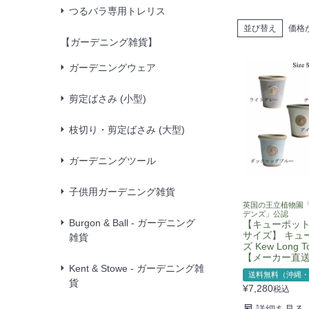
つるバラ専用トレリス
並び替え
価格
【ガーデニング雑貨】
ガーデニングウェア
剪定ばさみ (小型)
枝切り・剪定ばさみ (大型)
ガーデニングツール
子供用ガーデニング雑貨
英国の王立植物園
デンズ」公認
Burgon & Ball - ガーデニング
【キューポット
サイズ】 キュ
雑貨
ズ Kew Long T
【メーカー直
Kent & Stowe - ガーデニング雑
送料無料（沖縄・
貨
¥
7,280
税込
詳細を見る