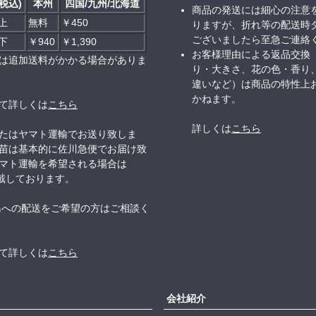
税込)
本州
四国/九州/北海道
商品の発送には細心の注意
以上
無料
￥450
りますが、折れ等の配送時
ございましたら至急ご連絡
以下
￥940
￥1,390
お客様理由による返品交換
は追加送料がかかる場合がありま
り・大きさ、花の色・香り
違いなど）は商品の特性上
かねます。
て詳しくは
こちら
詳しくは
こちら
たはヤマト運輸でお送り致しま
苗は基本的に佐川急便でお届け致
マト運輸を希望される場合は
頂戴しております。
島への配送をご希望の方はご相談く
て詳しくは
こちら
会社紹介