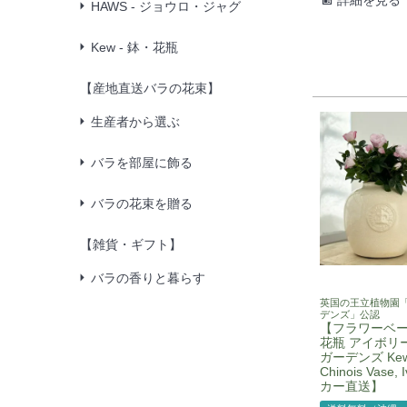
HAWS - ジョウロ・ジャグ
Kew - 鉢・花瓶
【産地直送バラの花束】
生産者から選ぶ
バラを部屋に飾る
バラの花束を贈る
【雑貨・ギフト】
バラの香りと暮らす
英国の王立植物園
デンズ」公認
【フラワーベー
花瓶 アイボリ
ガーデンズ Kew
Chinois Vase,
カー直送】