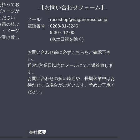
を払ってお
【お問い合わせフォーム】
ダメージが
ください。
メール
roseshop@naganorose.co.jp
（苗の枝ぶ
電話番号
0268-81-3246
、イメージ
9:30～12:00
お受け致し
(水土日祝を除く)
お問い合わせ前に必ず
こちら
をご確認下さ
い。
通常3営業日以内にメールにてご返答致しま
す。
お問い合わせの多い時期や、長期休業中はお
待たせする場合がございます。予めご了承く
ださい。
会社概要