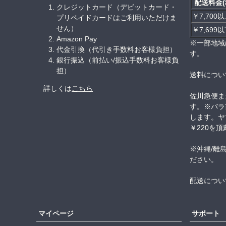
配送料金(
クレジットカード（デビットカード・
￥7,700
プリペイドカードはご利用いただけま
せん）
￥7,699
Amazon Pay
※一部地域
代金引換（代引き手数料お客様負担）
す。
銀行振込（前払い/振込手数料お客様負
担）
送料につい
詳しくは
こちら
佐川急便ま
す。※バラ
します。ヤ
￥220を
※沖縄/離
ださい。
配送につい
マイページ
サポート