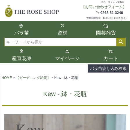
ザローズショップ本店
【お問い合わせフォーム】
在庫
0268-81-3246
在庫ありのみ表示
営業時間 9:30〜12:00 (水土日祝を除く)
複数の条件を選択して絞り込み検索が可能
バラ苗
資材
園芸雑貨
です。
選択した項目全てに該当する品種のみ検索
検索
結果に表示されます。
タイプ、カラー、ブランドなどは1つずつ選
産直花束
マイページ
カート
択してください。
バラ苗絞り込み検索
HOME
【ガーデニング雑貨】
Kew - 鉢・花瓶
Kew - 鉢・花瓶