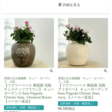
詳細を見る
英国の王立植物園「キュー・ガーデン
英国の王立植物園「キュー・ガーデン
ズ」公認
ズ」公認
【フラワーベース 陶器製 花瓶
【フラワーベース 陶器製 花瓶
チェスナッツブラウン】 キュー
アイボリー】 キューガーデンズ
ガーデンズ Kew Pagoda
Kew Pagoda Chinois Vase,
Chinois Vase, Chestnut Brown
Ivory 【メーカー直送】
【メーカー直送】
送料無料（沖縄・離島除く）
送料無料（沖縄・離島除く）
¥
6,580
税込