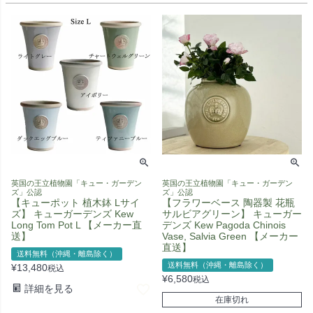
英国の王立植物園「キュー・ガーデン
英国の王立植物園「キュー・ガーデン
ズ」公認
ズ」公認
【キューポット 植木鉢 Lサイ
【フラワーベース 陶器製 花瓶
ズ】 キューガーデンズ Kew
サルビアグリーン】 キューガー
Long Tom Pot L 【メーカー直
デンズ Kew Pagoda Chinois
送】
Vase, Salvia Green 【メーカー
直送】
送料無料（沖縄・離島除く）
送料無料（沖縄・離島除く）
¥
13,480
税込
¥
6,580
税込
詳細を見る
在庫切れ