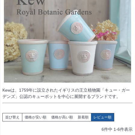
Kewは、1759年に設立されたイギリスの王立植物園「キュー・ガー
デンズ」公認のキューポットを中心に展開するブランドです。
並び替え
価格が安い順
価格が高い順
新着順
レビュー順
6
件中
1
-
6
件表示