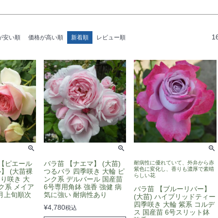
1
が安い順
価格が高い順
新着順
レビュー順
 【ピエール
バラ苗 【ナエマ】 (大苗)
耐病性に優れていて、外弁から赤
紫色に変化し、香りも濃厚で素晴
】 (大苗裸
つるバラ 四季咲き 大輪 ピ
らしい花
返り咲き 大
ンク系 デルバール 国産苗
ク系 メイア
6号専用角鉢 強香 強健 病
バラ苗 【ブルーリバー】
2月上旬順次
気に強い 耐病性あり
(大苗) ハイブリッドティー
四季咲き 大輪 紫系 コルデ
¥
4,780
税込
ス 国産苗 6号スリット鉢