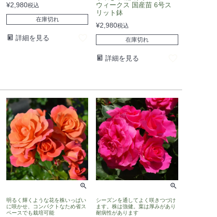
¥
2,980
ウィークス 国産苗 6号ス
税込
リット鉢
在庫切れ
¥
2,980
税込
詳細を見る
在庫切れ
詳細を見る
明るく輝くような花を株いっぱい
シーズンを通してよく咲きつづけ
に咲かせ、コンパクトなため省ス
ます。株は強健。葉は厚みがあり
ペースでも栽培可能
耐病性があります