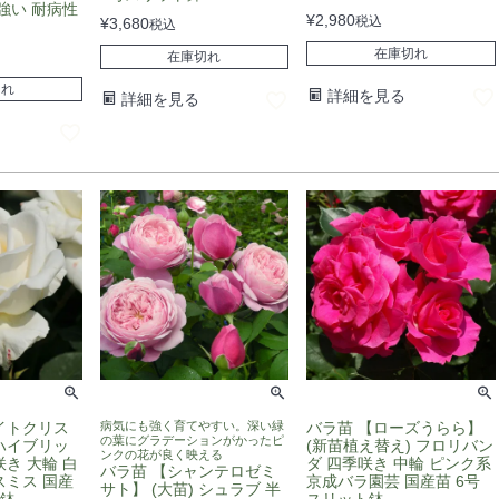
強い 耐病性
¥
2,980
税込
¥
3,680
税込
在庫切れ
在庫切れ
切れ
詳細を見る
詳細を見る
イトクリス
病気にも強く育てやすい。深い緑
バラ苗 【ローズうらら】
の葉にグラデーションがかったピ
 ハイブリッ
(新苗植え替え) フロリバン
ンクの花が良く映える
き 大輪 白
ダ 四季咲き 中輪 ピンク系
バラ苗 【シャンテロゼミ
スミス 国産
京成バラ園芸 国産苗 6号
サト】 (大苗) シュラブ 半
ト鉢
スリット鉢