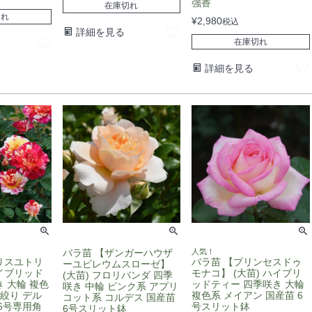
強香
在庫切れ
切れ
¥
2,980
税込
詳細を見る
在庫切れ
詳細を見る
バラ苗 【ザンガーハウザ
人気！
リスユトリ
バラ苗 【プリンセスドゥ
ーユビレウムスローゼ】
ハイブリッド
モナコ】 (大苗) ハイブリ
(大苗) フロリバンダ 四季
 大輪 複色
ッドティー 四季咲き 大輪
咲き 中輪 ピンク系 アプリ
 絞り デル
複色系 メイアン 国産苗 6
コット系 コルデス 国産苗
6号専用角
号スリット鉢
6号スリット鉢