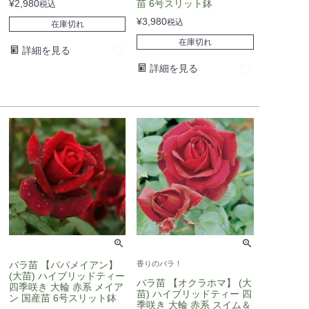
¥
2,980
苗 6号スリット鉢
税込
¥
3,980
税込
在庫切れ
在庫切れ
詳細を見る
詳細を見る
バラ苗 【パパメイアン】
香りのバラ！
(大苗) ハイブリッドティー
バラ苗 【オクラホマ】 (大
四季咲き 大輪 赤系 メイア
苗) ハイブリッドティー 四
ン 国産苗 6号スリット鉢
季咲き 大輪 赤系 スイム＆