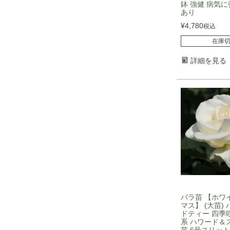
鉢 強健 病気に
あり
¥
4,780
税込
在庫
詳細を見る
バラ苗 【ホワ
マス】 (大苗)
ドティー 四季咲
系 ハワード＆
苗 6号スリッ