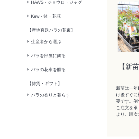
HAWS - ジョウロ・ジャグ
Kew - 鉢・花瓶
【産地直送バラの花束】
生産者から選ぶ
バラを部屋に飾る
【新
バラの花束を贈る
【雑貨・ギフト】
新苗は一年
け後すぐに
バラの香りと暮らす
要です。例
ご注文を承
より、順次