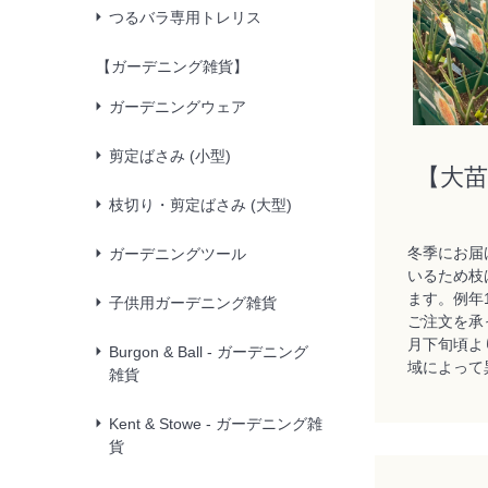
つるバラ専用トレリス
【ガーデニング雑貨】
ガーデニングウェア
剪定ばさみ (小型)
【大
枝切り・剪定ばさみ (大型)
冬季にお届
ガーデニングツール
いるため枝
ます。例年
子供用ガーデニング雑貨
ご注文を承
月下旬頃よ
Burgon & Ball - ガーデニング
域によって
雑貨
Kent & Stowe - ガーデニング雑
貨