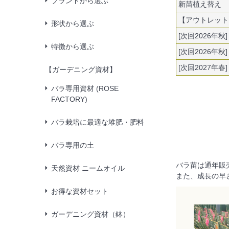
ブランドから選ぶ
新苗植え替え
【アウトレット
形状から選ぶ
[次回2026年秋
特徴から選ぶ
[次回2026年秋
[次回2027年春
【ガーデニング資材】
バラ専用資材 (ROSE
FACTORY)
バラ栽培に最適な堆肥・肥料
バラ専用の土
バラ苗は通年販
天然資材 ニームオイル
また、成長の早
お得な資材セット
ガーデニング資材（鉢）