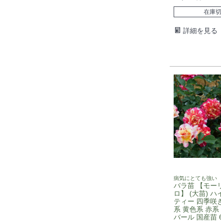
在庫
詳細を見る
病気にとても強い
バラ苗 【モー
ロ】 (大苗) 
ティー 四季咲き
系 黄色系 赤系
バール 国産苗 