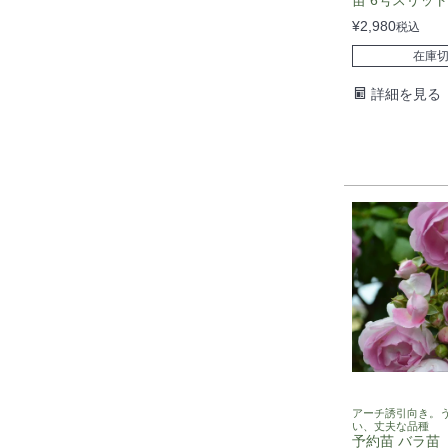
¥
2,980
税込
在庫
詳細を見る
アーチ誘引向き。
い、丈夫な品種
予約苗 バラ苗