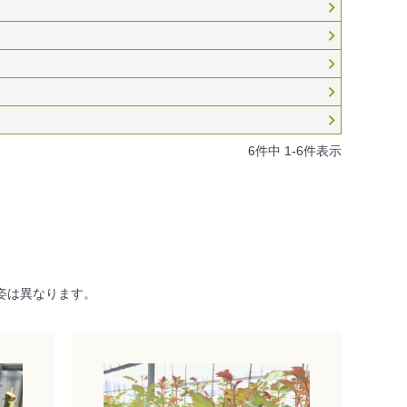
6
件中
1
-
6
件表示
姿は異なります。