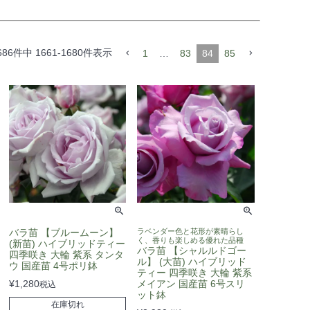
686
件中
1661
-
1680
件表示
1
…
83
84
85
バラ苗 【ブルームーン】
ラベンダー色と花形が素晴らし
く、香りも楽しめる優れた品種
(新苗) ハイブリッドティー
バラ苗 【シャルルドゴー
四季咲き 大輪 紫系 タンタ
ル】 (大苗) ハイブリッド
ウ 国産苗 4号ポリ鉢
ティー 四季咲き 大輪 紫系
¥
1,280
メイアン 国産苗 6号スリ
税込
ット鉢
在庫切れ