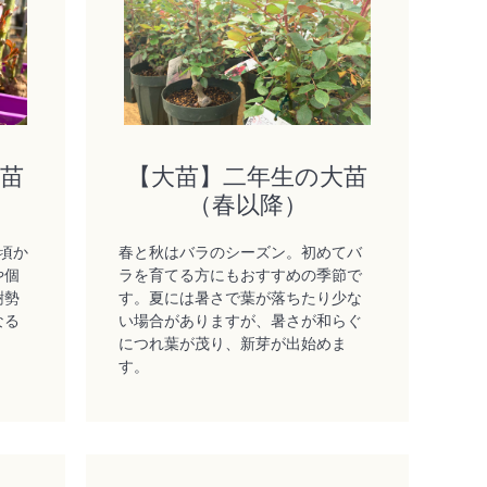
大苗
【大苗】二年生の大苗
（春以降）
頃か
春と秋はバラのシーズン。初めてバ
や個
ラを育てる方にもおすすめの季節で
樹勢
す。夏には暑さで葉が落ちたり少な
なる
い場合がありますが、暑さが和らぐ
につれ葉が茂り、新芽が出始めま
す。