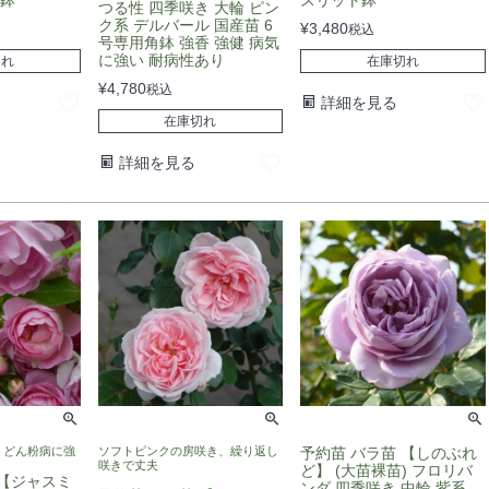
つる性 四季咲き 大輪 ピン
ク系 デルバール 国産苗 6
¥
3,480
税込
号専用角鉢 強香 強健 病気
に強い 耐病性あり
切れ
在庫切れ
¥
4,780
税込
詳細を見る
在庫切れ
詳細を見る
うどん粉病に強
ソフトピンクの房咲き、繰り返し
予約苗 バラ苗 【しのぶれ
咲きで丈夫
ど】 (大苗裸苗) フロリバ
 【ジャスミ
ンダ 四季咲き 中輪 紫系