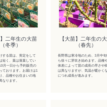
苗】二年生の大苗
【大苗】二年生の
（冬季）
（春先）
けする苗は、剪定をして
長野県は寒冷地のため、3月中旬
は短く、葉は落葉してい
ら徐々に芽吹き始めます。品種
10月一日から予約販売の
体差によって苗の成長の早さや
っております。お届けは1
は異なりますが、気温が暖かく
り、品種やお住まいの地
につれ成長が進みます。
異なります。