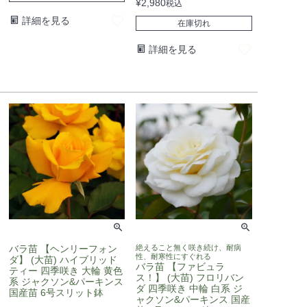
¥
2,980
税込
詳細を見る
在庫切れ
詳細を見る
バラ苗 【ヘンリーフォン
絶えること無く咲き続け、耐病
性、耐寒性にすぐれる
ダ】 (大苗) ハイブリッド
バラ苗 【ファビュラ
ティー 四季咲き 大輪 黄色
ス！】 (大苗) フロリバン
系 ジャクソン&パーキンス
ダ 四季咲き 中輪 白系 ジ
国産苗 6号スリット鉢
ャクソン&パーキンス 国産