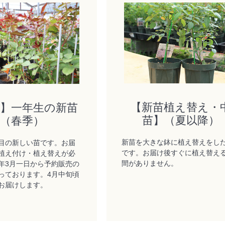
【新苗植え替え・
苗】一年生の新苗
苗】（夏以降）
（春季）
新苗を大きな鉢に植え替えをし
目の新しい苗です。お届
です。お届け後すぐに植え替え
植え付け・植え替えが必
間がありません。
年3月一日から予約販売の
っております。4月中旬頃
お届けします。