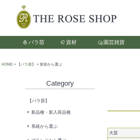
バラ苗
資材
園芸雑貨
検索
HOME
【バラ苗】
形状から選ぶ
Category
【バラ苗】
新品種・新入荷品種
系統から選ぶ
大苗