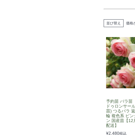
並び替え
価格
予約苗 バラ苗
ドゥロンサール
苗) つるバラ 
輪 複色系 ピン
ン 国産苗【1
配送】
¥
2,480
税込