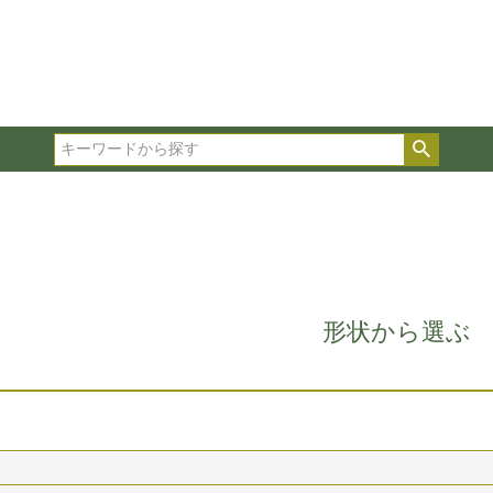
在庫ありのみ表示
複数の条件を選択して絞り込み検索が可能です。
選択した項目全てに該当する品種のみ検索結果に表示され
検索
タイプ、カラー、ブランドなどは1つずつ選択してくださ
形状から選ぶ