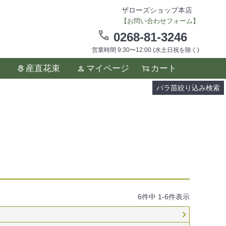
ザローズショップ本店
【お問い合わせフォーム】
0268-81-3246
営業時間 9:30〜12:00 (水土日祝を除く)
ます。
産直花束
マイページ
カート
い。
バラ苗絞り込み検索
6
件中
1
-
6
件表示