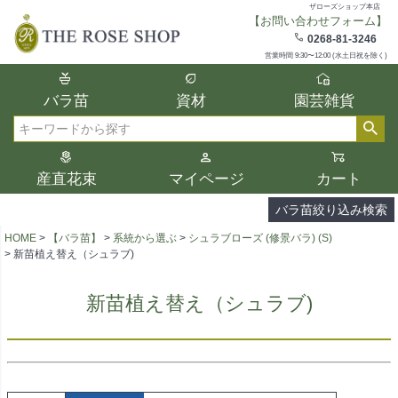
ザローズショップ本店
【お問い合わせフォーム】
在庫
0268-81-3246
在庫ありのみ表示
営業時間 9:30〜12:00 (水土日祝を除く)
複数の条件を選択して絞り込み検索が可能
バラ苗
資材
園芸雑貨
です。
選択した項目全てに該当する品種のみ検索
検索
結果に表示されます。
タイプ、カラー、ブランドなどは1つずつ選
産直花束
マイページ
カート
択してください。
バラ苗絞り込み検索
HOME
【バラ苗】
系統から選ぶ
シュラブローズ (修景バラ) (S)
新苗植え替え（シュラブ)
新苗植え替え（シュラブ)