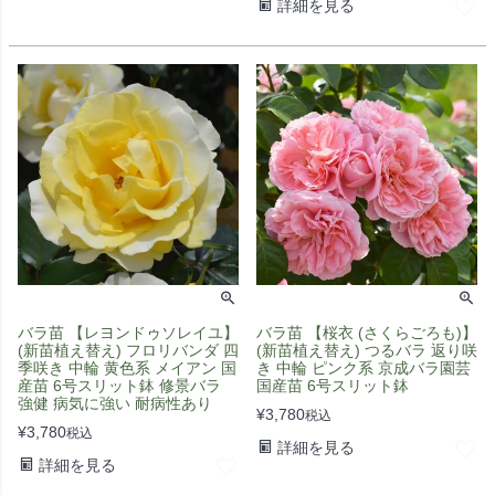
詳細を見る
バラ苗 【レヨンドゥソレイユ】
バラ苗 【桜衣 (さくらごろも)】
(新苗植え替え) フロリバンダ 四
(新苗植え替え) つるバラ 返り咲
季咲き 中輪 黄色系 メイアン 国
き 中輪 ピンク系 京成バラ園芸
産苗 6号スリット鉢 修景バラ
国産苗 6号スリット鉢
強健 病気に強い 耐病性あり
¥
3,780
税込
¥
3,780
税込
詳細を見る
詳細を見る