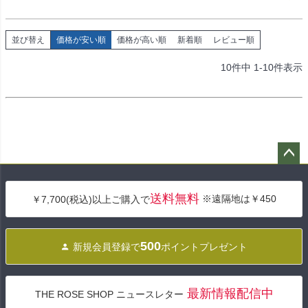
並び替え
価格が安い順
価格が高い順
新着順
レビュー順
10
件中
1
-
10
件表示
ペー
ジト
送料無料
※遠隔地は￥450
￥7,700(税込)以上ご購入で
ップ
へ
500
新規会員登録で
ポイントプレゼント
最新情報配信中
THE ROSE SHOP ニュースレター