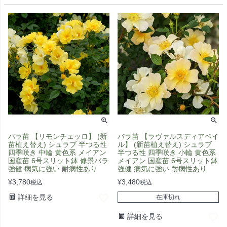
バラ苗 【リモンチェッロ】 (新
バラ苗 【ラヴァルスディアベイ
苗植え替え) シュラブ 半つる性
ル】 (新苗植え替え) シュラブ
四季咲き 中輪 黄色系 メイアン
半つる性 四季咲き 小輪 黄色系
国産苗 6号スリット鉢 修景バラ
メイアン 国産苗 6号スリット鉢
強健 病気に強い 耐病性あり
強健 病気に強い 耐病性あり
¥
3,780
¥
3,480
税込
税込
詳細を見る
在庫切れ
詳細を見る