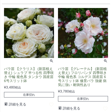
バラ苗 【クラリス】 (新苗植え
バラ苗 【グレーテル】 (新苗植
替え) シュラブ 半つる性 四季咲
え替え) フロリバンダ 四季咲き
き 中輪 複色系 タンタウ 国産苗
中輪 複色系 コルデス 国産苗 6
6号スリット鉢
号スリット鉢 修景バラ 強健 病
気に強い 耐病性あり
¥
3,480
税込
¥
3,780
税込
在庫切れ
在庫切れ
詳細を見る
詳細を見る