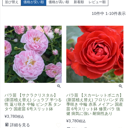
並び替え
価格が安い順
価格が高い順
新着順
レビュー順
10
件中
1
-
10
件表示
バラ苗 【サクラクリスタル】
バラ苗 【スカーレットボニカ】
(新苗植え替え) シュラブ 半つる
(新苗植え替え) フロリバンダ 四
性 返り咲き 中輪 ピンク系 タン
季咲き 中輪 赤系 メイアン 国産
タウ 国産苗 6号スリット鉢
苗 6号スリット鉢 修景バラ 強
健 病気に強い 耐病性あり
¥
3,780
税込
¥
3,780
税込
詳細を見る