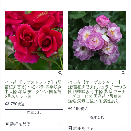
バラ苗 【ラブストラック】 (新
バラ苗 【マーブルシャワー】
苗植え替え) つるバラ 四季咲き
(新苗植え替え) シュラブ 半つる
中大輪 赤系 ディクソン 国産苗
性 四季咲き 小中輪 紫系 ワーナ
6号スリット鉢
ーズローゼス 国産苗 7号角鉢
強健 病気に強い 耐病性あり
¥
3,780
税込
¥
4,180
税込
在庫切れ
在庫切れ
詳細を見る
詳細を見る