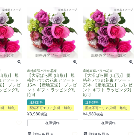
束
産地直送バラの花束
産地直送バラの花束
山形)】 規
【大沼ばら園 (山形)】 規
【大沼ばら園 (山形)】 規
束アソート
格外 バラの花束アソート
格外 バラの花束アソート
送】 プレゼ
15本 【産地直送】 プレゼ
25本 【産地直送】 プレゼ
ラッピング対
ント ギフト ラッピング対
ント ギフト ラッピング対
応可
応可
送料無料
送料無料
沖縄・離島)
配送不可エリア(沖縄・離島)
配送不可エリア(沖縄・離島)
¥
3,980
¥
4,980
税込
税込
在庫切れ
在庫切れ
詳細を見る
詳細を見る