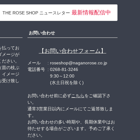
ペー
ジト
最新情報配信中
THE ROSE SHOP ニュースレター
ップ
へ
お問い合わせ
を払ってお
【お問い合わせフォーム】
ダメージが
ください。
メール
roseshop@naganorose.co.jp
（苗の枝ぶ
電話番号
0268-81-3246
、イメージ
9:30～12:00
お受け致し
(水土日祝を除く)
お問い合わせ前に必ず
こちら
をご確認下さ
い。
通常3営業日以内にメールにてご返答致しま
す。
お問い合わせの多い時期や、長期休業中はお
待たせする場合がございます。予めご了承く
ださい。