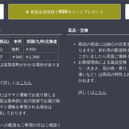
500
新規会員登録で
ポイントプレゼント
送
返品・交換
税込)
本州
四国/九州/北海道
商品の発送には細心の注意
以上
無料
￥450
りますが、折れ等の配送時
ございましたら至急ご連絡
以下
￥940
￥1,390
お客様理由による返品交換
は追加送料がかかる場合がありま
り・大きさ、花の色・香り
違いなど）は商品の特性上
かねます。
て詳しくは
こちら
詳しくは
こちら
たはヤマト運輸でお送り致しま
苗は基本的に佐川急便でお届け致
マト運輸を希望される場合は
頂戴しております。
島への配送をご希望の方はご相談く