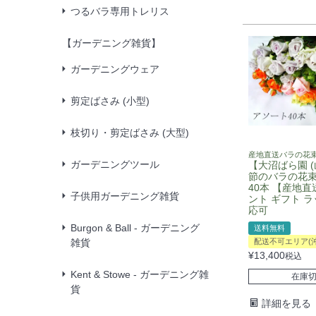
つるバラ専用トレリス
【ガーデニング雑貨】
ガーデニングウェア
剪定ばさみ (小型)
枝切り・剪定ばさみ (大型)
産地直送バラの花
ガーデニングツール
【大沼ばら園 (
節のバラの花束
40本 【産地直
子供用ガーデニング雑貨
ント ギフト 
応可
Burgon & Ball - ガーデニング
送料無料
雑貨
配送不可エリア(
¥
13,400
税込
Kent & Stowe - ガーデニング雑
在庫
貨
詳細を見る