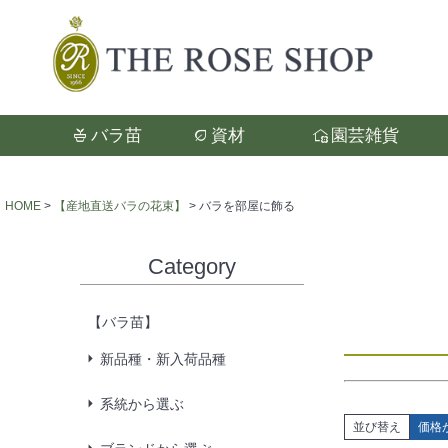
バラ苗
資材
園芸雑貨
検索
HOME
【産地直送バラの花束】
バラを部屋に飾る
Category
【バラ苗】
新品種・新入荷品種
系統から選ぶ
並び替え
価格