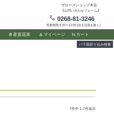
ザローズショップ本店
【お問い合わせフォーム】
0268-81-3246
営業時間 9:30〜12:00 (水土日祝を除く)
ます。
産直花束
マイページ
カート
い。
バラ苗絞り込み検索
る
7
件中
1
-
7
件表示