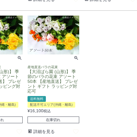
束
産地直送バラの花束
山形)】 季
【大沼ばら園 (山形)】 季
 アソート
節のバラの花束 アソート
送】 プレゼ
50本 【産地直送】 プレゼ
ラッピング対
ント ギフト ラッピング対
応可
送料無料
沖縄・離島)
配送不可エリア(沖縄・離島)
¥
16,100
税込
切れ
在庫切れ
詳細を見る