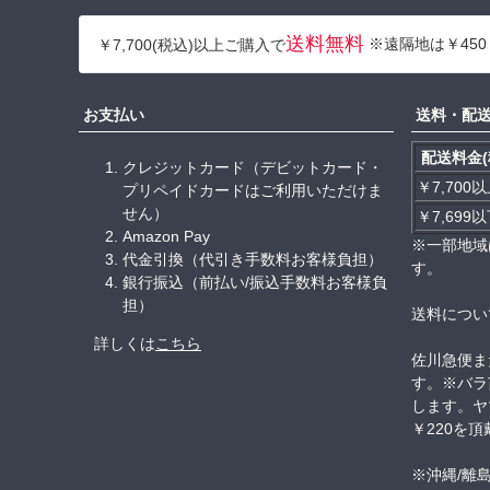
送料無料
※遠隔地は￥450
￥7,700(税込)以上ご購入で
お支払い
送料・配
配送料金(
クレジットカード（デビットカード・
￥7,700
プリペイドカードはご利用いただけま
せん）
￥7,699
Amazon Pay
※一部地域
代金引換（代引き手数料お客様負担）
す。
銀行振込（前払い/振込手数料お客様負
担）
送料につい
詳しくは
こちら
佐川急便ま
す。※バラ
します。ヤ
￥220を
※沖縄/離