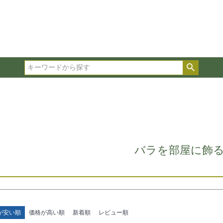
在庫ありのみ表示
複数の条件を選択して絞り込み検索が可能です。
選択した項目全てに該当する品種のみ検索結果に表示され
検索
タイプ、カラー、ブランドなどは1つずつ選択してくださ
バラを部屋に飾
が安い順
価格が高い順
新着順
レビュー順