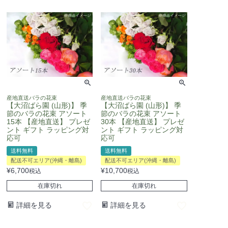
産地直送バラの花束
産地直送バラの花束
【大沼ばら園 (山形)】 季
【大沼ばら園 (山形)】 季
節のバラの花束 アソート
節のバラの花束 アソート
15本 【産地直送】 プレゼ
30本 【産地直送】 プレゼ
ント ギフト ラッピング対
ント ギフト ラッピング対
応可
応可
送料無料
送料無料
配送不可エリア(沖縄・離島)
配送不可エリア(沖縄・離島)
¥
6,700
¥
10,700
税込
税込
在庫切れ
在庫切れ
詳細を見る
詳細を見る