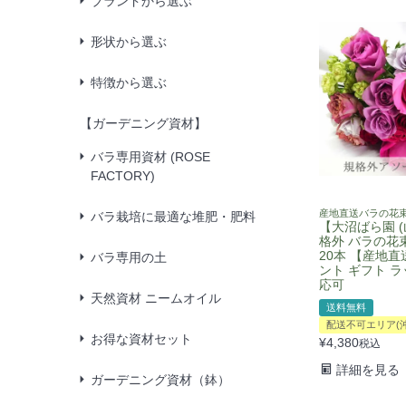
ブランドから選ぶ
形状から選ぶ
特徴から選ぶ
【ガーデニング資材】
バラ専用資材 (ROSE
FACTORY)
産地直送バラの花
バラ栽培に最適な堆肥・肥料
【大沼ばら園 (
格外 バラの花
20本 【産地直
バラ専用の土
ント ギフト 
応可
天然資材 ニームオイル
送料無料
配送不可エリア(
お得な資材セット
¥
4,380
税込
詳細を見る
ガーデニング資材（鉢）