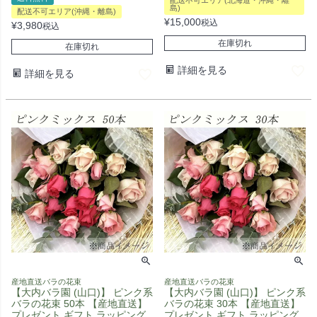
配送不可エリア(北海道・沖縄・離
島)
配送不可エリア(沖縄・離島)
¥
15,000
税込
¥
3,980
税込
在庫切れ
在庫切れ
詳細を見る
詳細を見る
産地直送バラの花束
産地直送バラの花束
【大内バラ園 (山口)】 ピンク系
【大内バラ園 (山口)】 ピンク系
バラの花束 50本 【産地直送】
バラの花束 30本 【産地直送】
プレゼント ギフト ラッピング
プレゼント ギフト ラッピング