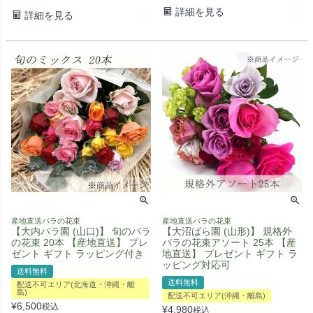
詳細を見る
詳細を見る
産地直送バラの花束
産地直送バラの花束
【大内バラ園 (山口)】 旬のバラ
【大沼ばら園 (山形)】 規格外
の花束 20本 【産地直送】 プレ
バラの花束アソート 25本 【産
ゼント ギフト ラッピング付き
地直送】 プレゼント ギフト ラ
ッピング対応可
送料無料
送料無料
配送不可エリア(北海道・沖縄・離
島)
配送不可エリア(沖縄・離島)
¥
6,500
税込
¥
4,980
税込