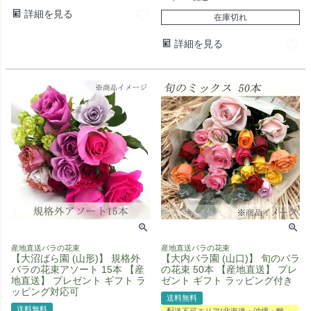
詳細を見る
在庫切れ
詳細を見る
産地直送バラの花束
産地直送バラの花束
【大沼ばら園 (山形)】 規格外
【大内バラ園 (山口)】 旬のバラ
バラの花束アソート 15本 【産
の花束 50本 【産地直送】 プレ
地直送】 プレゼント ギフト ラ
ゼント ギフト ラッピング付き
ッピング対応可
送料無料
送料無料