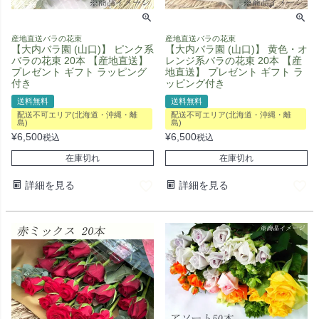
産地直送バラの花束
産地直送バラの花束
【大内バラ園 (山口)】 ピンク系
【大内バラ園 (山口)】 黄色・オ
バラの花束 20本 【産地直送】
レンジ系バラの花束 20本 【産
プレゼント ギフト ラッピング
地直送】 プレゼント ギフト ラ
付き
ッピング付き
送料無料
送料無料
配送不可エリア(北海道・沖縄・離
配送不可エリア(北海道・沖縄・離
島)
島)
¥
6,500
¥
6,500
税込
税込
在庫切れ
在庫切れ
詳細を見る
詳細を見る