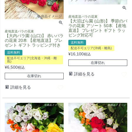
産地直送バラの花束
【大沼ばら園 (山形)】 季節のバ
ラの花束 アソート 50本 【産地
直送】 プレゼント ギフト ラッ
産地直送バラの花束
ピング対応可
【大内バラ園 (山口)】 赤いバラ
の花束 20本 【産地直送】 プレ
送料無料
ゼント ギフト ラッピング付き
配送不可エリア(沖縄・離島)
送料無料
¥
16,100
税込
配送不可エリア(北海道・沖縄・離
島)
在庫切れ
¥
6,500
税込
詳細を見る
在庫切れ
詳細を見る