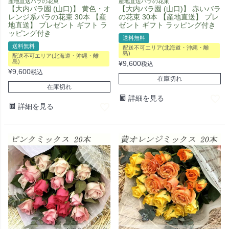
産地直送バラの花束
産地直送バラの花束
【大内バラ園 (山口)】 黄色・オ
【大内バラ園 (山口)】 赤いバラ
レンジ系バラの花束 30本 【産
の花束 30本 【産地直送】 プレ
地直送】 プレゼント ギフト ラ
ゼント ギフト ラッピング付き
ッピング付き
送料無料
送料無料
配送不可エリア(北海道・沖縄・離
島)
配送不可エリア(北海道・沖縄・離
島)
¥
9,600
税込
¥
9,600
税込
在庫切れ
在庫切れ
詳細を見る
詳細を見る