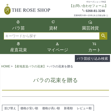
ザローズショップ本店
【お問い合わせフォーム】
在庫
0268-81-3246
在庫ありのみ表示
営業時間 9:30〜12:00 (水土日祝を除く)
複数の条件を選択して絞り込み検索が可能
バラ苗
資材
園芸雑貨
です。
選択した項目全てに該当する品種のみ検索
検索
結果に表示されます。
タイプ、カラー、ブランドなどは1つずつ選
産直花束
マイページ
カート
択してください。
バラ苗絞り込み検索
HOME
【産地直送バラの花束】
バラの花束を贈る
バラの花束を贈る
並び替え
価格が安い順
価格が高い順
新着順
レビュー順