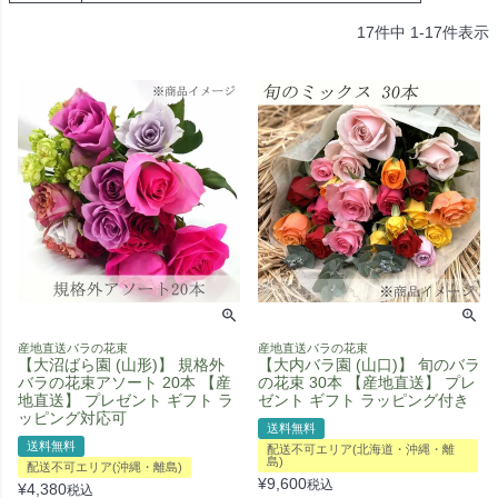
17
件中
1
-
17
件表示
産地直送バラの花束
産地直送バラの花束
【大沼ばら園 (山形)】 規格外
【大内バラ園 (山口)】 旬のバラ
バラの花束アソート 20本 【産
の花束 30本 【産地直送】 プレ
地直送】 プレゼント ギフト ラ
ゼント ギフト ラッピング付き
ッピング対応可
送料無料
送料無料
配送不可エリア(北海道・沖縄・離
島)
配送不可エリア(沖縄・離島)
¥
9,600
税込
¥
4,380
税込