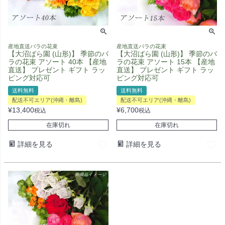
産地直送バラの花束
産地直送バラの花束
【大沼ばら園 (山形)】 季節のバ
【大沼ばら園 (山形)】 季節のバ
ラの花束 アソート 40本 【産地
ラの花束 アソート 15本 【産地
直送】 プレゼント ギフト ラッ
直送】 プレゼント ギフト ラッ
ピング対応可
ピング対応可
送料無料
送料無料
配送不可エリア(沖縄・離島)
配送不可エリア(沖縄・離島)
¥
13,400
¥
6,700
税込
税込
在庫切れ
在庫切れ
詳細を見る
詳細を見る