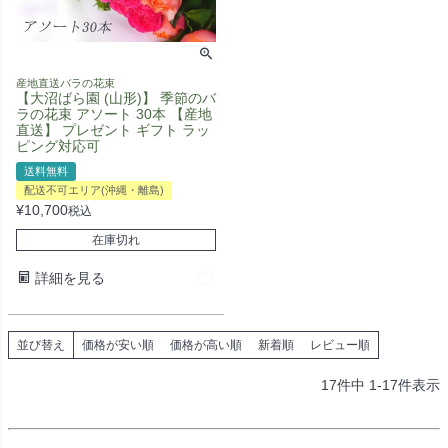
産地直送バラの花束
【大沼ばら園 (山形)】 季節のバ
ラの花束 アソート 30本 【産地
直送】 プレゼント ギフト ラッ
ピング対応可
送料無料
配送不可エリア(沖縄・離島)
¥
10,700
税込
在庫切れ
詳細を見る
並び替え
価格が安い順
価格が高い順
新着順
レビュー順
17
件中
1
-
17
件表示