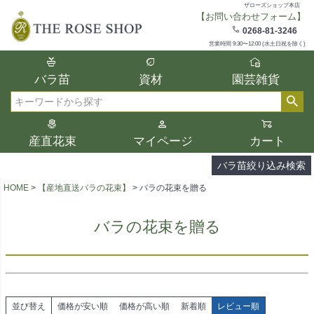
ザローズショップ本店
【お問い合わせフォーム】
在庫
0268-81-3246
在庫ありのみ表示
営業時間 9:30〜12:00 (水土日祝を除く)
複数の条件を選択して絞り込み検索が可能
バラ苗
資材
園芸雑貨
です。
選択した項目全てに該当する品種のみ検索
検索
結果に表示されます。
タイプ、カラー、ブランドなどは1つずつ選
産直花束
マイページ
カート
択してください。
バラ苗絞り込み検索
HOME
【産地直送バラの花束】
バラの花束を贈る
バラの花束を贈る
並び替え
価格が安い順
価格が高い順
新着順
レビュー順