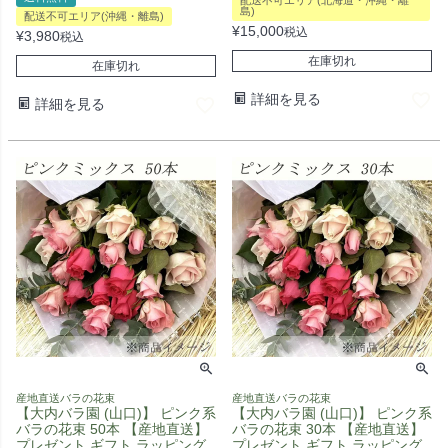
配送不可エリア(北海道・沖縄・離
島)
配送不可エリア(沖縄・離島)
¥
15,000
税込
¥
3,980
税込
在庫切れ
在庫切れ
詳細を見る
詳細を見る
産地直送バラの花束
産地直送バラの花束
【大内バラ園 (山口)】 ピンク系
【大内バラ園 (山口)】 ピンク系
バラの花束 50本 【産地直送】
バラの花束 30本 【産地直送】
プレゼント ギフト ラッピング
プレゼント ギフト ラッピング