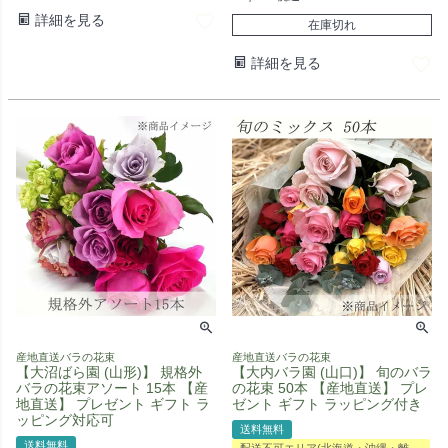
詳細を見る
在庫切れ
詳細を見る
産地直送バラの花束
産地直送バラの花束
【大沼ばら園 (山形)】 規格外
【大内バラ園 (山口)】 旬のバラ
バラの花束アソート 15本 【産
の花束 50本 【産地直送】 プレ
地直送】 プレゼント ギフト ラ
ゼント ギフト ラッピング付き
ッピング対応可
送料無料
送料無料