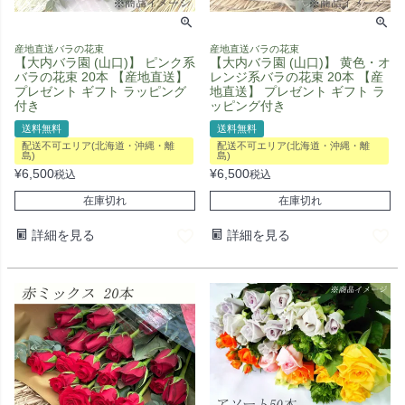
産地直送バラの花束
産地直送バラの花束
【大内バラ園 (山口)】 ピンク系
【大内バラ園 (山口)】 黄色・オ
バラの花束 20本 【産地直送】
レンジ系バラの花束 20本 【産
プレゼント ギフト ラッピング
地直送】 プレゼント ギフト ラ
付き
ッピング付き
送料無料
送料無料
配送不可エリア(北海道・沖縄・離
配送不可エリア(北海道・沖縄・離
島)
島)
¥
6,500
¥
6,500
税込
税込
在庫切れ
在庫切れ
詳細を見る
詳細を見る