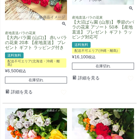
産地直送バラの花束
【大沼ばら園 (山形)】 季節のバ
ラの花束 アソート 50本 【産地
直送】 プレゼント ギフト ラッ
産地直送バラの花束
ピング対応可
【大内バラ園 (山口)】 赤いバラ
の花束 20本 【産地直送】 プレ
送料無料
ゼント ギフト ラッピング付き
配送不可エリア(沖縄・離島)
送料無料
¥
16,100
税込
配送不可エリア(北海道・沖縄・離
島)
在庫切れ
¥
6,500
税込
詳細を見る
在庫切れ
詳細を見る