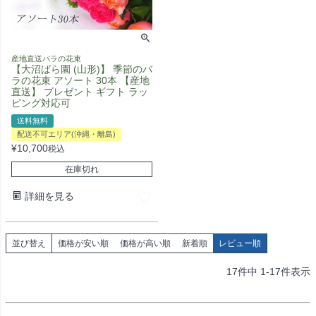
産地直送バラの花束
【大沼ばら園 (山形)】 季節のバ
ラの花束 アソート 30本 【産地
直送】 プレゼント ギフト ラッ
ピング対応可
送料無料
配送不可エリア(沖縄・離島)
¥
10,700
税込
在庫切れ
詳細を見る
並び替え
価格が安い順
価格が高い順
新着順
レビュー順
17
件中
1
-
17
件表示