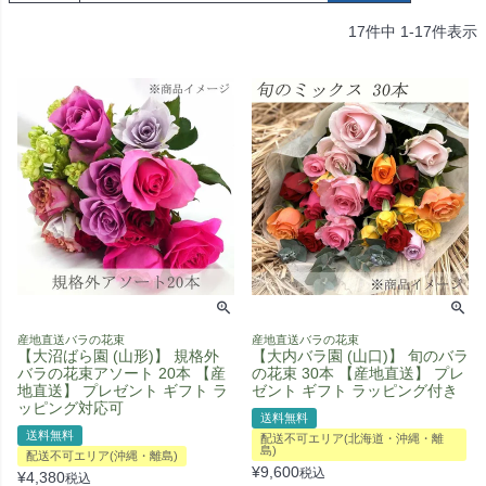
17
件中
1
-
17
件表示
産地直送バラの花束
産地直送バラの花束
【大沼ばら園 (山形)】 規格外
【大内バラ園 (山口)】 旬のバラ
バラの花束アソート 20本 【産
の花束 30本 【産地直送】 プレ
地直送】 プレゼント ギフト ラ
ゼント ギフト ラッピング付き
ッピング対応可
送料無料
送料無料
配送不可エリア(北海道・沖縄・離
島)
配送不可エリア(沖縄・離島)
¥
9,600
税込
¥
4,380
税込