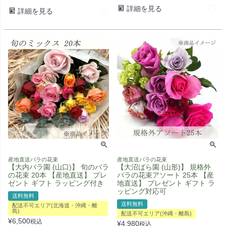
詳細を見る
詳細を見る
産地直送バラの花束
産地直送バラの花束
【大内バラ園 (山口)】 旬のバラ
【大沼ばら園 (山形)】 規格外
の花束 20本 【産地直送】 プレ
バラの花束アソート 25本 【産
ゼント ギフト ラッピング付き
地直送】 プレゼント ギフト ラ
ッピング対応可
送料無料
送料無料
配送不可エリア(北海道・沖縄・離
島)
配送不可エリア(沖縄・離島)
¥
6,500
税込
¥
4,980
税込