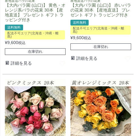
産地直送バラの花束
産地直送バラの花束
【大内バラ園 (山口)】 黄色・オ
【大内バラ園 (山口)】 赤いバラ
レンジ系バラの花束 30本 【産
の花束 30本 【産地直送】 プレ
地直送】 プレゼント ギフト ラ
ゼント ギフト ラッピング付き
ッピング付き
送料無料
送料無料
配送不可エリア(北海道・沖縄・離
島)
配送不可エリア(北海道・沖縄・離
島)
¥
9,600
税込
¥
9,600
税込
在庫切れ
在庫切れ
詳細を見る
詳細を見る