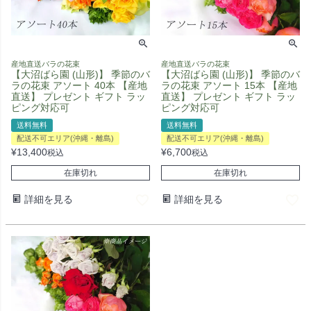
産地直送バラの花束
産地直送バラの花束
【大沼ばら園 (山形)】 季節のバ
【大沼ばら園 (山形)】 季節のバ
ラの花束 アソート 40本 【産地
ラの花束 アソート 15本 【産地
直送】 プレゼント ギフト ラッ
直送】 プレゼント ギフト ラッ
ピング対応可
ピング対応可
送料無料
送料無料
配送不可エリア(沖縄・離島)
配送不可エリア(沖縄・離島)
¥
13,400
¥
6,700
税込
税込
在庫切れ
在庫切れ
詳細を見る
詳細を見る