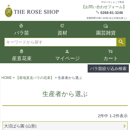
ザローズショップ本店
【お問い合わせフォーム】
在庫
0268-81-3246
在庫ありのみ表示
営業時間 9:30〜12:00 (水土日祝を除く)
複数の条件を選択して絞り込み検索が可能
バラ苗
資材
園芸雑貨
です。
選択した項目全てに該当する品種のみ検索
検索
結果に表示されます。
タイプ、カラー、ブランドなどは1つずつ選
産直花束
マイページ
カート
択してください。
バラ苗絞り込み検索
HOME
【産地直送バラの花束】
生産者から選ぶ
生産者から選ぶ
2
件中
1
-
2
件表示
大沼ばら園 (山形)