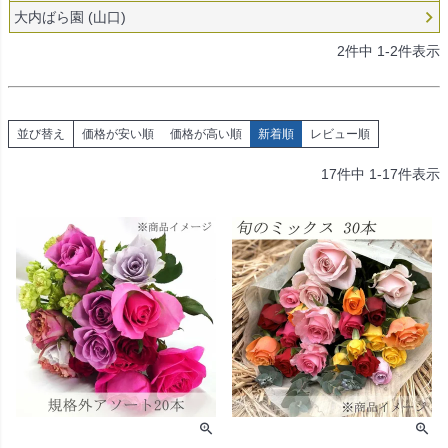
大内ばら園 (山口)
2
件中
1
-
2
件表示
並び替え
価格が安い順
価格が高い順
新着順
レビュー順
17
件中
1
-
17
件表示