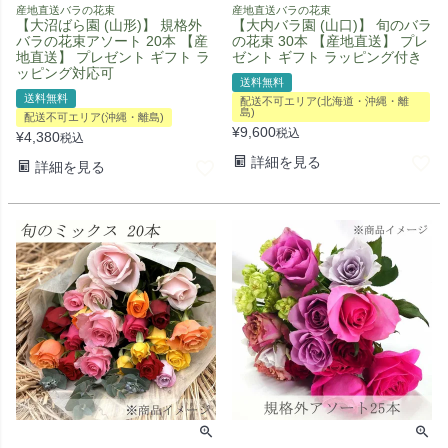
産地直送バラの花束
産地直送バラの花束
【大沼ばら園 (山形)】 規格外
【大内バラ園 (山口)】 旬のバラ
バラの花束アソート 20本 【産
の花束 30本 【産地直送】 プレ
地直送】 プレゼント ギフト ラ
ゼント ギフト ラッピング付き
ッピング対応可
送料無料
送料無料
配送不可エリア(北海道・沖縄・離
島)
配送不可エリア(沖縄・離島)
¥
9,600
税込
¥
4,380
税込
詳細を見る
詳細を見る