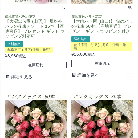
産地直送バラの花束
産地直送バラの花束
【大沼ばら園 (山形)】 規格外
【大内バラ園 (山口)】 旬のバラ
バラの花束アソート 15本 【産
の花束 50本 【産地直送】 プレ
地直送】 プレゼント ギフト ラ
ゼント ギフト ラッピング付き
ッピング対応可
送料無料
送料無料
配送不可エリア(北海道・沖縄・離
島)
配送不可エリア(沖縄・離島)
¥
15,000
税込
¥
3,980
税込
在庫切れ
在庫切れ
詳細を見る
詳細を見る