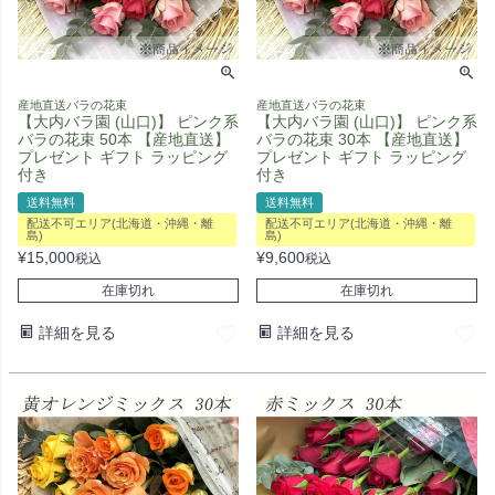
産地直送バラの花束
産地直送バラの花束
【大内バラ園 (山口)】 ピンク系
【大内バラ園 (山口)】 ピンク系
バラの花束 50本 【産地直送】
バラの花束 30本 【産地直送】
プレゼント ギフト ラッピング
プレゼント ギフト ラッピング
付き
付き
送料無料
送料無料
配送不可エリア(北海道・沖縄・離
配送不可エリア(北海道・沖縄・離
島)
島)
¥
15,000
¥
9,600
税込
税込
在庫切れ
在庫切れ
詳細を見る
詳細を見る