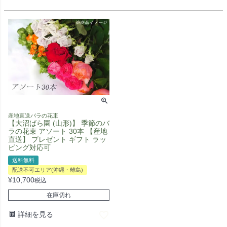
産地直送バラの花束
【大沼ばら園 (山形)】 季節のバ
ラの花束 アソート 30本 【産地
直送】 プレゼント ギフト ラッ
ピング対応可
送料無料
配送不可エリア(沖縄・離島)
¥
10,700
税込
在庫切れ
詳細を見る