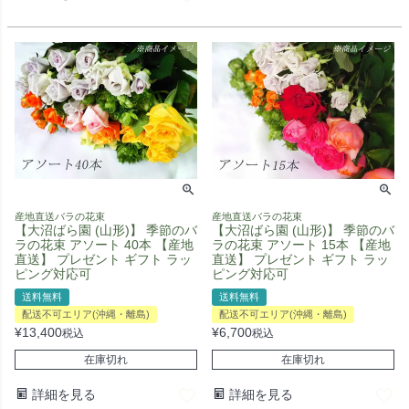
産地直送バラの花束
産地直送バラの花束
【大沼ばら園 (山形)】 季節のバ
【大沼ばら園 (山形)】 季節のバ
ラの花束 アソート 40本 【産地
ラの花束 アソート 15本 【産地
直送】 プレゼント ギフト ラッ
直送】 プレゼント ギフト ラッ
ピング対応可
ピング対応可
送料無料
送料無料
配送不可エリア(沖縄・離島)
配送不可エリア(沖縄・離島)
¥
13,400
¥
6,700
税込
税込
在庫切れ
在庫切れ
詳細を見る
詳細を見る