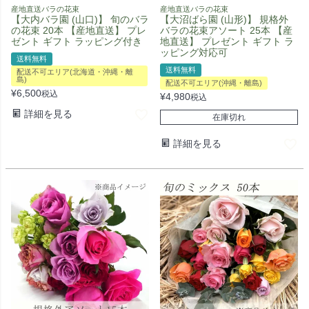
産地直送バラの花束
産地直送バラの花束
【大内バラ園 (山口)】 旬のバラ
【大沼ばら園 (山形)】 規格外
の花束 20本 【産地直送】 プレ
バラの花束アソート 25本 【産
ゼント ギフト ラッピング付き
地直送】 プレゼント ギフト ラ
ッピング対応可
送料無料
送料無料
配送不可エリア(北海道・沖縄・離
島)
配送不可エリア(沖縄・離島)
¥
6,500
税込
¥
4,980
税込
詳細を見る
在庫切れ
詳細を見る