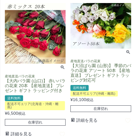
産地直送バラの花束
【大沼ばら園 (山形)】 季節のバ
ラの花束 アソート 50本 【産地
直送】 プレゼント ギフト ラッ
産地直送バラの花束
ピング対応可
【大内バラ園 (山口)】 赤いバラ
の花束 20本 【産地直送】 プレ
送料無料
ゼント ギフト ラッピング付き
配送不可エリア(沖縄・離島)
送料無料
¥
16,100
税込
配送不可エリア(北海道・沖縄・離
島)
在庫切れ
¥
6,500
税込
詳細を見る
在庫切れ
詳細を見る