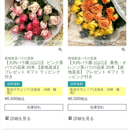
産地直送バラの花束
産地直送バラの花束
【大内バラ園 (山口)】 ピンク系
【大内バラ園 (山口)】 黄色・オ
バラの花束 20本 【産地直送】
レンジ系バラの花束 20本 【産
プレゼント ギフト ラッピング
地直送】 プレゼント ギフト ラ
付き
ッピング付き
送料無料
送料無料
配送不可エリア(北海道・沖縄・離
配送不可エリア(北海道・沖縄・離
島)
島)
¥
6,500
¥
6,500
税込
税込
在庫切れ
在庫切れ
詳細を見る
詳細を見る