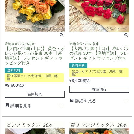
産地直送バラの花束
産地直送バラの花束
【大内バラ園 (山口)】 黄色・オ
【大内バラ園 (山口)】 赤いバラ
レンジ系バラの花束 30本 【産
の花束 30本 【産地直送】 プレ
地直送】 プレゼント ギフト ラ
ゼント ギフト ラッピング付き
ッピング付き
送料無料
送料無料
配送不可エリア(北海道・沖縄・離
島)
配送不可エリア(北海道・沖縄・離
島)
¥
9,600
税込
¥
9,600
税込
在庫切れ
在庫切れ
詳細を見る
詳細を見る