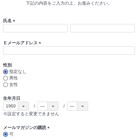
下記の内容をご入力の上、お進みください。
氏名
(
必
須
Ｅメールアドレス
)
(
必
須
性別
)
指定なし
男性
女性
生年月日
※設定すると変更できません
メールマガジンの購読
可
(