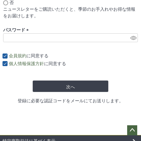
否
必
ニュースレターをご購読いただくと、季節のお手入れやお得な情報
須
をお届けします。
)
パスワード
(
必
須
会員規約
に同意する
)
個人情報保護方針
に同意する
次へ
登録に必要な認証コードをメールにてお送りします。
ペー
特定商取引法に基づく表示