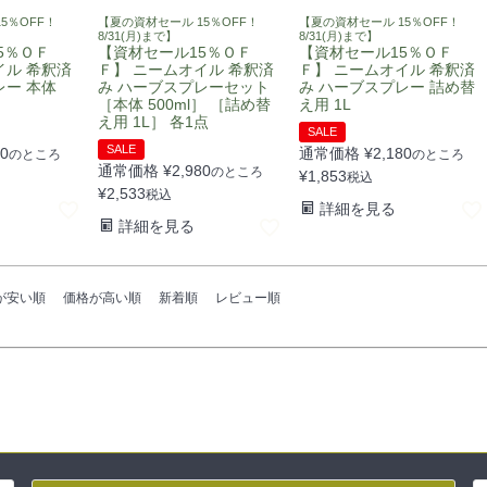
5％OFF！
【夏の資材セール 15％OFF！
【夏の資材セール 15％OFF！
8/31(月)まで】
8/31(月)まで】
5％ＯＦ
【資材セール15％ＯＦ
【資材セール15％ＯＦ
イル 希釈済
Ｆ】 ニームオイル 希釈済
Ｆ】 ニームオイル 希釈済
レー 本体
み ハーブスプレーセット
み ハーブスプレー 詰め替
［本体 500ml］ ［詰め替
え用 1L
え用 1L］ 各1点
SALE
SALE
80
通常価格
¥
2,180
のところ
のところ
通常価格
¥
2,980
のところ
¥
1,853
税込
¥
2,533
税込
詳細を見る
詳細を見る
が安い順
価格が高い順
新着順
レビュー順