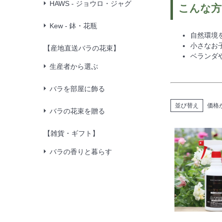
HAWS - ジョウロ・ジャグ
こんな方
Kew - 鉢・花瓶
自然環境
小さなお
【産地直送バラの花束】
ベランダ
生産者から選ぶ
バラを部屋に飾る
並び替え
価格
バラの花束を贈る
【雑貨・ギフト】
バラの香りと暮らす