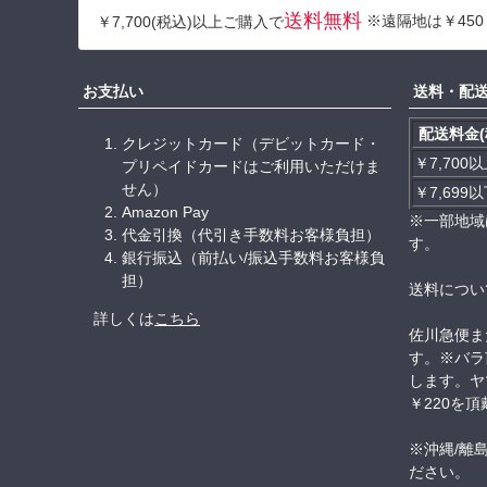
送料無料
※遠隔地は￥450
￥7,700(税込)以上ご購入で
お支払い
送料・配
配送料金(
クレジットカード（デビットカード・
￥7,700
プリペイドカードはご利用いただけま
せん）
￥7,699
Amazon Pay
※一部地域
代金引換（代引き手数料お客様負担）
す。
銀行振込（前払い/振込手数料お客様負
担）
送料につい
詳しくは
こちら
佐川急便ま
す。※バラ
します。ヤ
￥220を
※沖縄/離
ださい。