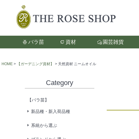
バラ苗
資材
園芸雑貨
検索
HOME
【ガーデニング資材】
天然資材 ニームオイル
Category
【バラ苗】
新品種・新入荷品種
系統から選ぶ