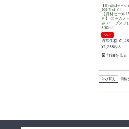
【夏の資材セール 1
8/31(月)まで】
【資材セール1
Ｆ】 ニームオ
み ハーブスプ
500ml
SALE
通常価格
¥
1,4
¥
1,258
税込
詳細を見る
並び替え
価格