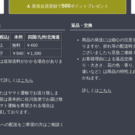
500
新規会員登録で
ポイントプレゼント
送
返品・交換
税込)
本州
四国/九州/北海道
商品の発送には細心の注意
以上
無料
￥450
りますが、折れ等の配送時
ございましたら至急ご連絡
以下
￥940
￥1,390
お客様理由による返品交換
は追加送料がかかる場合がありま
り・大きさ、花の色・香り
違いなど）は商品の特性上
かねます。
て詳しくは
こちら
詳しくは
こちら
たはヤマト運輸でお送り致しま
苗は基本的に佐川急便でお届け致
マト運輸を希望される場合は
頂戴しております。
島への配送をご希望の方はご相談く