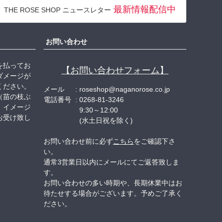
ジト
最新情報配信中
THE ROSE SHOP ニュースレター
ップ
へ
お問い合わせ
を払ってお
【お問い合わせフォーム】
ダメージが
ください。
メール
roseshop@naganorose.co.jp
（苗の枝ぶ
電話番号
0268-81-3246
、イメージ
9:30～12:00
お受け致し
(水土日祝を除く)
お問い合わせ前に必ず
こちら
をご確認下さ
い。
通常3営業日以内にメールにてご返答致しま
す。
お問い合わせの多い時期や、長期休業中はお
待たせする場合がございます。予めご了承く
ださい。