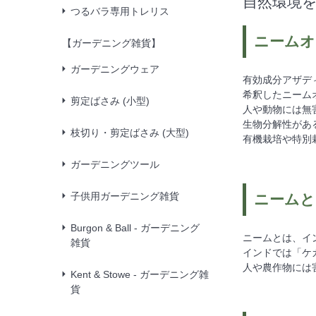
自然環境
つるバラ専用トレリス
ニームオ
【ガーデニング雑貨】
ガーデニングウェア
有効成分アザデ
希釈したニーム
剪定ばさみ (小型)
人や動物には無
生物分解性があ
枝切り・剪定ばさみ (大型)
有機栽培や特別
ガーデニングツール
子供用ガーデニング雑貨
ニームと
Burgon & Ball - ガーデニング
ニームとは、イ
雑貨
インドでは「ケ
人や農作物には
Kent & Stowe - ガーデニング雑
貨