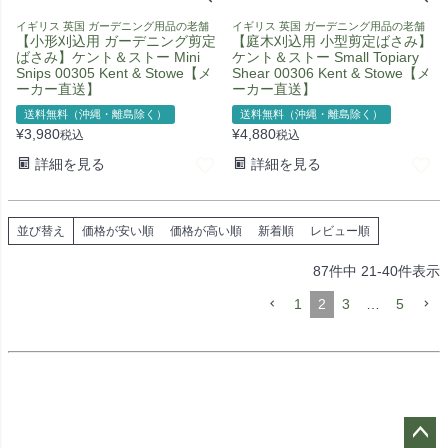
イギリス 英国 ガーデニング用品の老舗
イギリス 英国 ガーデニング用品の老舗
【小形刈込用 ガーデニング剪定
【庭木刈込用 小型剪定ばさみ】
ばさみ】ケント＆ストー Mini
ケント＆ストー Small Topiary
Snips 00305 Kent & Stowe【メ
Shear 00306 Kent & Stowe【メ
ーカー直送】
ーカー直送】
送料無料（沖縄・離島除く）
送料無料（沖縄・離島除く）
¥
3,980
¥
4,880
税込
税込
詳細を見る
詳細を見る
並び替え
価格が安い順
価格が高い順
新着順
レビュー順
87
件中
21
-
40
件表示
1
2
3
…
5