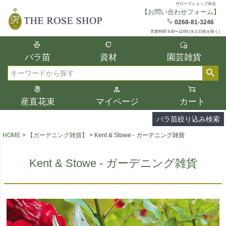
ザローズショップ本店
【お問い合わせフォーム】
在庫
0268-81-3246
在庫ありのみ表示
営業時間 9:30〜12:00 (水土日祝を除く)
複数の条件を選択して絞り込み検索が可能
バラ苗
資材
園芸雑貨
です。
選択した項目全てに該当する品種のみ検索
検索
結果に表示されます。
タイプ、カラー、ブランドなどは1つずつ選
産直花束
マイページ
カート
択してください。
バラ苗絞り込み検索
HOME
【ガーデニング雑貨】
Kent & Stowe - ガーデニング雑貨
Kent & Stowe - ガーデニング雑貨