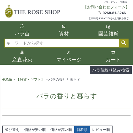
ザローズショップ本店
【お問い合わせフォーム】
在庫
0268-81-3246
在庫ありのみ表示
営業時間 9:30〜12:00 (水土日祝を除く)
複数の条件を選択して絞り込み検索が可能
バラ苗
資材
園芸雑貨
です。
選択した項目全てに該当する品種のみ検索
検索
結果に表示されます。
タイプ、カラー、ブランドなどは1つずつ選
産直花束
マイページ
カート
択してください。
バラ苗絞り込み検索
HOME
【雑貨・ギフト】
バラの香りと暮らす
バラの香りと暮らす
並び替え
価格が安い順
価格が高い順
新着順
レビュー順