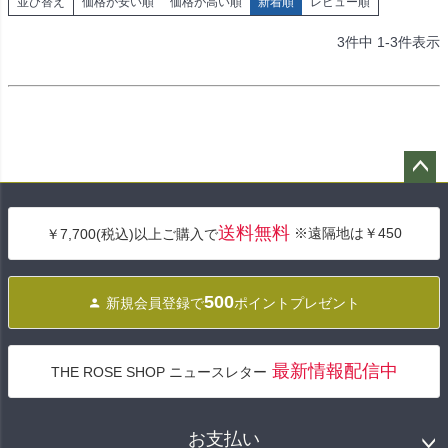
並び替え
価格が安い順
価格が高い順
新着順
レビュー順
3
件中
1
-
3
件表示
ペー
ジト
送料無料
※遠隔地は￥450
￥7,700(税込)以上ご購入で
ップ
へ
500
新規会員登録で
ポイントプレゼント
最新情報配信中
THE ROSE SHOP ニュースレター
お支払い