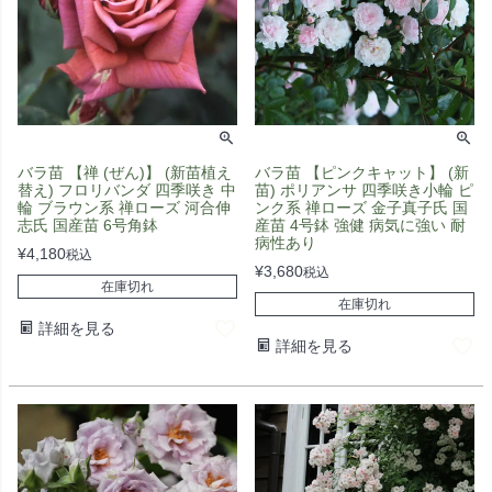
バラ苗 【禅 (ぜん)】 (新苗植え
バラ苗 【ピンクキャット】 (新
替え) フロリバンダ 四季咲き 中
苗) ポリアンサ 四季咲き小輪 ピ
輪 ブラウン系 禅ローズ 河合伸
ンク系 禅ローズ 金子真子氏 国
志氏 国産苗 6号角鉢
産苗 4号鉢 強健 病気に強い 耐
病性あり
¥
4,180
税込
¥
3,680
税込
在庫切れ
在庫切れ
詳細を見る
詳細を見る