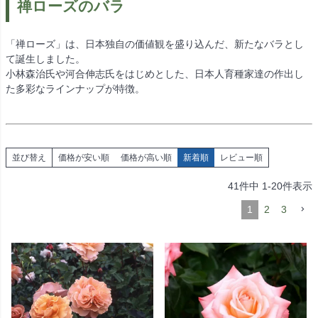
禅ローズのバラ
「禅ローズ」は、日本独自の価値観を盛り込んだ、新たなバラとし
て誕生しました。
小林森治氏や河合伸志氏をはじめとした、日本人育種家達の作出し
た多彩なラインナップが特徴。
並び替え
価格が安い順
価格が高い順
新着順
レビュー順
41
件中
1
-
20
件表示
1
2
3