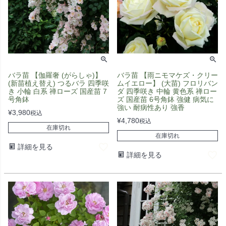
バラ苗 【伽羅奢 (がらしゃ)】
バラ苗 【雨ニモマケズ・クリー
(新苗植え替え) つるバラ 四季咲
ムイエロー】 (大苗) フロリバン
き 小輪 白系 禅ローズ 国産苗 7
ダ 四季咲き 中輪 黄色系 禅ロー
号角鉢
ズ 国産苗 6号角鉢 強健 病気に
強い 耐病性あり 強香
¥
3,980
税込
¥
4,780
税込
在庫切れ
在庫切れ
詳細を見る
詳細を見る