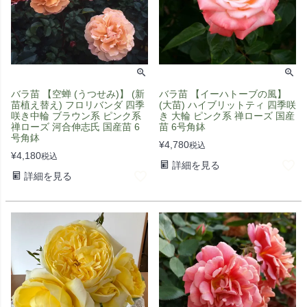
バラ苗 【空蝉 (うつせみ)】 (新
バラ苗 【イーハトーブの風】
苗植え替え) フロリバンダ 四季
(大苗) ハイブリットティ 四季咲
咲き中輪 ブラウン系 ピンク系
き 大輪 ピンク系 禅ローズ 国産
禅ローズ 河合伸志氏 国産苗 6
苗 6号角鉢
号角鉢
¥
4,780
税込
¥
4,180
税込
詳細を見る
詳細を見る