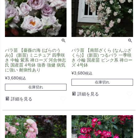
バラ苗 【薔薇の海 (ばらのう
バラ苗 【南部ざくら (なんぶざ
み)】 (新苗) ミニチュア 四季咲
くら)】 (新苗) つるバラ 一季咲
き 中輪 紫系 禅ローズ 河合伸志
き 小輪 国産苗 ピンク系 禅ロー
氏 国産苗 4号鉢 強香 強健 病気
ズ 4号鉢
に強い 耐病性あり
¥
3,680
税込
¥
3,680
税込
在庫切れ
在庫切れ
詳細を見る
詳細を見る