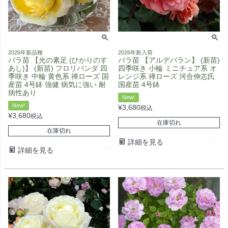
2026年新品種
2026年新入荷
バラ苗 【光の素足 (ひかりのす
バラ苗 【アルデバラン】 (新苗)
あし)】 (新苗) フロリバンダ 四
四季咲き 小輪 ミニチュア系 オ
季咲き 中輪 黄色系 禅ローズ 国
レンジ系 禅ローズ 河合伸志氏
産苗 4号鉢 強健 病気に強い 耐
国産苗 4号鉢
病性あり
New!
New!
¥
3,680
税込
¥
3,680
税込
在庫切れ
在庫切れ
詳細を見る
詳細を見る