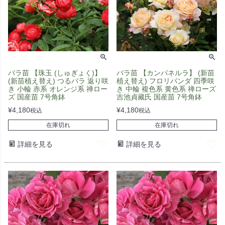
バラ苗 【珠玉 (しゅぎょく)】
バラ苗 【カンパネルラ】 (新苗
(新苗植え替え) つるバラ 返り咲
植え替え) フロリバンダ 四季咲
き 小輪 赤系 オレンジ系 禅ロー
き 中輪 複色系 黄色系 禅ローズ
ズ 国産苗 7号角鉢
吉池貞藏氏 国産苗 7号角鉢
¥
4,180
¥
4,180
税込
税込
在庫切れ
在庫切れ
詳細を見る
詳細を見る