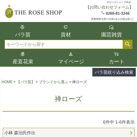
ザローズショップ本店
【お問い合わせフォーム】
在庫
0268-81-3246
在庫ありのみ表示
営業時間 9:30〜12:00 (水土日祝を除く)
複数の条件を選択して絞り込み検索が可能
バラ苗
資材
園芸雑貨
です。
選択した項目全てに該当する品種のみ検索
検索
結果に表示されます。
タイプ、カラー、ブランドなどは1つずつ選
産直花束
マイページ
カート
択してください。
バラ苗絞り込み検索
HOME
【バラ苗】
ブランドから選ぶ
禅ローズ
禅ローズ
6
件中
1
-
6
件表示
小林 森治氏作出