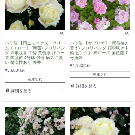
バラ苗 【雨ニモマケズ・クリー
バラ苗 【サブリナ】 (新苗植え
ムイエロー】 (新苗) フロリバン
替え) フロリバンダ 四季咲き中
ダ 四季咲き 中輪 黄色系 禅ロー
輪 ピンク系 禅ローズ 国産苗 7
ズ 国産苗 4号鉢 強健 病気に強
号角鉢
い 耐病性あり 強香
¥
4,180
税込
¥
3,680
税込
在庫切れ
在庫切れ
詳細を見る
詳細を見る