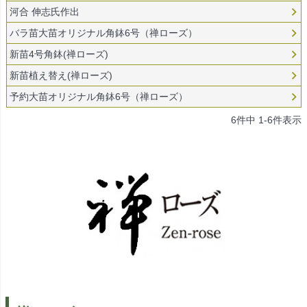
河合 伸志氏作出
バラ苗大苗オリジナル角鉢6号（禅ローズ）
新苗4号角鉢(禅ローズ)
新苗植え替え(禅ローズ)
予約大苗オリジナル角鉢6号（禅ローズ）
6
件中
1
-
6
件表示