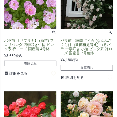
バラ苗 【サブリナ】 (新苗) フ
バラ苗 【南部ざくら (なんぶざ
ロリバンダ 四季咲き中輪 ピン
くら)】 (新苗植え替え) つるバ
ク系 禅ローズ 国産苗 4号鉢
ラ 一季咲き 小輪 ピンク系 禅ロ
ーズ 国産苗 7号角鉢
¥
3,680
税込
¥
4,180
税込
在庫切れ
在庫切れ
詳細を見る
詳細を見る