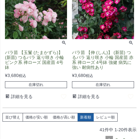
バラ苗 【玉鬘 (たまかずら)】
バラ苗 【伸 (しん)】 (新苗) つ
(新苗) つるバラ 返り咲き 小輪
るバラ 返り咲き 小輪 国産苗 赤
ピンク系 禅ローズ 国産苗 4号
系 禅ローズ 4号鉢 強健 病気に
鉢
強い 耐病性あり
¥
3,680
¥
3,680
税込
税込
在庫切れ
在庫切れ
詳細を見る
詳細を見る
並び替え
価格が安い順
価格が高い順
新着順
レビュー順
41
件中
1
-
20
件表示