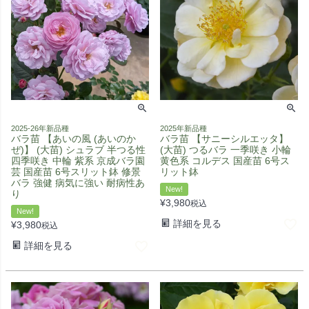
2025-26年新品種
2025年新品種
バラ苗 【あいの風 (あいのか
バラ苗 【サニーシルエッタ】
ぜ)】 (大苗) シュラブ 半つる性
(大苗) つるバラ 一季咲き 小輪
四季咲き 中輪 紫系 京成バラ園
黄色系 コルデス 国産苗 6号ス
芸 国産苗 6号スリット鉢 修景
リット鉢
バラ 強健 病気に強い 耐病性あ
New!
り
¥
3,980
税込
New!
詳細を見る
¥
3,980
税込
詳細を見る