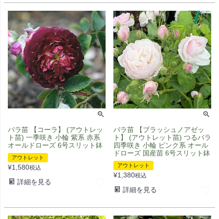
バラ苗 【コーラ】 (アウトレッ
バラ苗 【ブラッシュノアゼッ
ト苗) 一季咲き 小輪 紫系 赤系
ト】 (アウトレット苗) つるバラ
オールドローズ 6号スリット鉢
四季咲き 小輪 ピンク系 オール
ドローズ 国産苗 6号スリット鉢
アウトレット
アウトレット
¥
1,580
税込
¥
1,380
税込
詳細を見る
詳細を見る