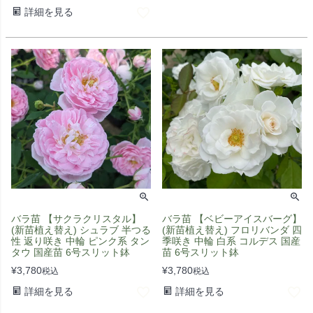
詳細を見る
バラ苗 【サクラクリスタル】
バラ苗 【ベビーアイスバーグ】
(新苗植え替え) シュラブ 半つる
(新苗植え替え) フロリバンダ 四
性 返り咲き 中輪 ピンク系 タン
季咲き 中輪 白系 コルデス 国産
タウ 国産苗 6号スリット鉢
苗 6号スリット鉢
¥
3,780
¥
3,780
税込
税込
詳細を見る
詳細を見る