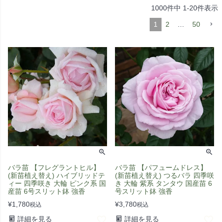
1000
件中
1
-
20
件表示
1
2
…
50
バラ苗 【フレグラントヒル】
バラ苗 【パフュームドレス】
(新苗植え替え) ハイブリッドテ
(新苗植え替え) つるバラ 四季咲
ィー 四季咲き 大輪 ピンク系 国
き 大輪 紫系 タンタウ 国産苗 6
産苗 6号スリット鉢 強香
号スリット鉢 強香
¥
1,780
¥
3,780
税込
税込
詳細を見る
詳細を見る