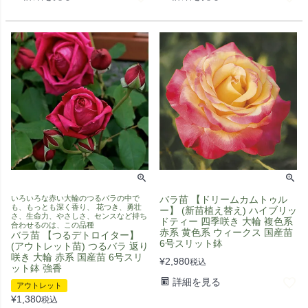
いろいろな赤い大輪のつるバラの中で
バラ苗 【ドリームカムトゥル
も、もっとも深く香り、 花つき、勇壮
ー】 (新苗植え替え) ハイブリッ
さ、生命力、やさしさ、センスなど持ち
ドティー 四季咲き 大輪 複色系
合わせるのは、この品種
赤系 黄色系 ウィークス 国産苗
バラ苗 【つるデトロイター】
6号スリット鉢
(アウトレット苗) つるバラ 返り
咲き 大輪 赤系 国産苗 6号スリ
¥
2,980
税込
ット鉢 強香
詳細を見る
アウトレット
¥
1,380
税込