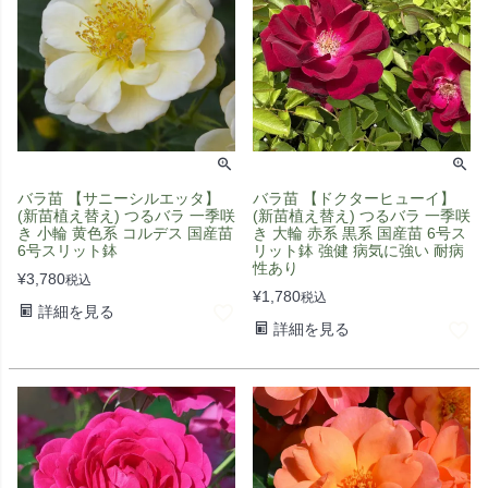
バラ苗 【サニーシルエッタ】
バラ苗 【ドクターヒューイ】
(新苗植え替え) つるバラ 一季咲
(新苗植え替え) つるバラ 一季咲
き 小輪 黄色系 コルデス 国産苗
き 大輪 赤系 黒系 国産苗 6号ス
6号スリット鉢
リット鉢 強健 病気に強い 耐病
性あり
¥
3,780
税込
¥
1,780
税込
詳細を見る
詳細を見る