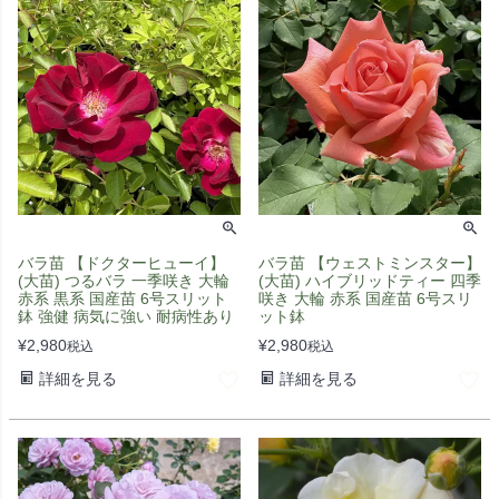
バラ苗 【ドクターヒューイ】
バラ苗 【ウェストミンスター】
(大苗) つるバラ 一季咲き 大輪
(大苗) ハイブリッドティー 四季
赤系 黒系 国産苗 6号スリット
咲き 大輪 赤系 国産苗 6号スリ
鉢 強健 病気に強い 耐病性あり
ット鉢
¥
2,980
¥
2,980
税込
税込
詳細を見る
詳細を見る