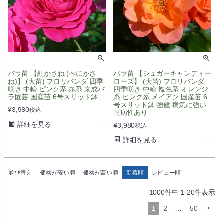
バラ苗 【紅かさね (べにかさ
バラ苗 【シュガーキャンディー
ね)】 (大苗) フロリバンダ 四季
ローズ】 (大苗) フロリバンダ
咲き 中輪 ピンク系 赤系 京成バ
四季咲き 中輪 複色系 オレンジ
ラ園芸 国産苗 6号スリット鉢
系 ピンク系 メイアン 国産苗 6
号スリット鉢 強健 病気に強い
¥
3,980
税込
耐病性あり
詳細を見る
¥
3,980
税込
詳細を見る
並び替え
価格が安い順
価格が高い順
新着順
レビュー順
1000
件中
1
-
20
件表示
1
2
…
50