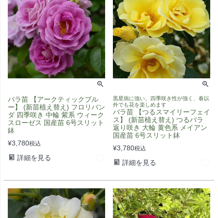
バラ苗 【アークティックブル
黒星病に強い。四季咲き性が強く、春以
外でも花を楽しめます
ー】 (新苗植え替え) フロリバン
バラ苗 【つるスマイリーフェイ
ダ 四季咲き 中輪 紫系 ウィーク
ス】 (新苗植え替え) つるバラ
スローゼス 国産苗 6号スリット
返り咲き 大輪 黄色系 メイアン
鉢
国産苗 6号スリット鉢
¥
3,780
税込
¥
3,780
税込
詳細を見る
詳細を見る