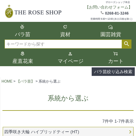
ザローズショップ本店
【お問い合わせフォーム】
在庫
0268-81-3246
在庫ありのみ表示
営業時間 9:30〜12:00 (水土日祝を除く)
複数の条件を選択して絞り込み検索が可能
バラ苗
資材
園芸雑貨
です。
選択した項目全てに該当する品種のみ検索
検索
結果に表示されます。
タイプ、カラー、ブランドなどは1つずつ選
産直花束
マイページ
カート
択してください。
バラ苗絞り込み検索
HOME
【バラ苗】
系統から選ぶ
系統から選ぶ
7
件中
1
-
7
件表示
四季咲き大輪 ハイブリッドティー (HT)