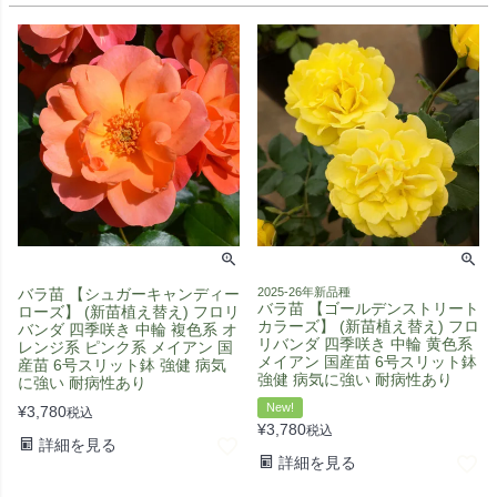
バラ苗 【シュガーキャンディー
2025-26年新品種
バラ苗 【ゴールデンストリート
ローズ】 (新苗植え替え) フロリ
カラーズ】 (新苗植え替え) フロ
バンダ 四季咲き 中輪 複色系 オ
リバンダ 四季咲き 中輪 黄色系
レンジ系 ピンク系 メイアン 国
メイアン 国産苗 6号スリット鉢
産苗 6号スリット鉢 強健 病気
強健 病気に強い 耐病性あり
に強い 耐病性あり
New!
¥
3,780
税込
¥
3,780
税込
詳細を見る
詳細を見る