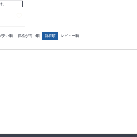
切れ
が安い順
価格が高い順
新着順
レビュー順