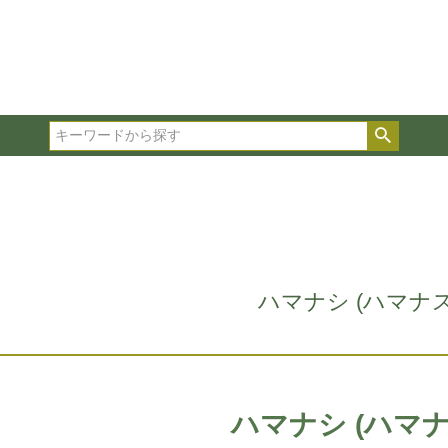
在庫ありのみ表示
複数の条件を選択して絞り込み検索が可能です。
選択した項目全てに該当する品種のみ検索結果に表示され
検索
タイプ、カラー、ブランドなどは1つずつ選択してくださ
ハマナシ (ハマナス
ハマナシ (ハマナ