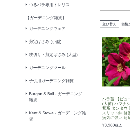
つるバラ専用トレリス
【ガーデニング雑貨】
並び替え
価格
ガーデニングウェア
剪定ばさみ (小型)
枝切り・剪定ばさみ (大型)
ガーデニングツール
子供用ガーデニング雑貨
Burgon & Ball - ガーデニング
バラ苗 【ピュ
雑貨
(大苗) ハマナ
紫系 タンタウ 
Kent & Stowe - ガーデニング雑
スリット鉢 修
病気に強い 耐
貨
¥
3,980
税込