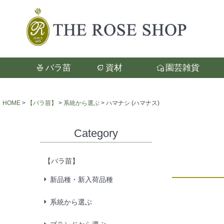
バラ苗
資材
園芸雑貨
検索
HOME
【バラ苗】
系統から選ぶ
ハマナシ (ハマナス)
Category
【バラ苗】
新品種・新入荷品種
系統から選ぶ