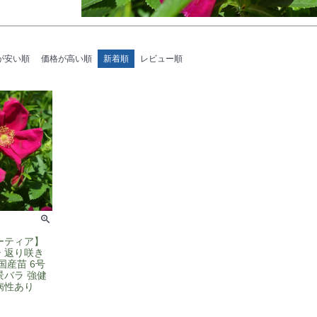
が安い順
価格が高い順
新着順
レビュー順
ーティア】
シ 返り咲き
国産苗 6号
景バラ 強健
病性あり