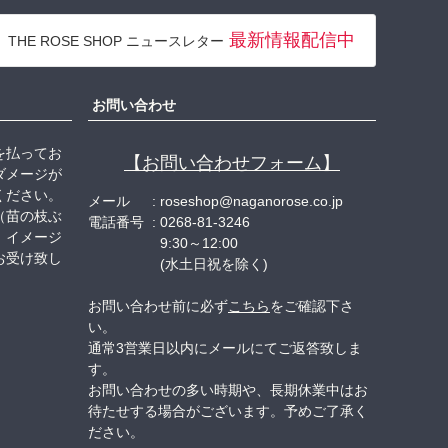
ペー
ジト
最新情報配信中
THE ROSE SHOP ニュースレター
ップ
へ
お問い合わせ
を払ってお
【お問い合わせフォーム】
ダメージが
ください。
メール
roseshop@naganorose.co.jp
（苗の枝ぶ
電話番号
0268-81-3246
、イメージ
9:30～12:00
お受け致し
(水土日祝を除く)
お問い合わせ前に必ず
こちら
をご確認下さ
い。
通常3営業日以内にメールにてご返答致しま
す。
お問い合わせの多い時期や、長期休業中はお
待たせする場合がございます。予めご了承く
ださい。