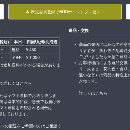
500
新規会員登録で
ポイントプレゼント
送
返品・交換
税込)
本州
四国/九州/北海道
商品の発送には細心の注意
以上
無料
￥450
りますが、折れ等の配送時
ございましたら至急ご連絡
以下
￥940
￥1,390
お客様理由による返品交換
は追加送料がかかる場合がありま
り・大きさ、花の色・香り
違いなど）は商品の特性上
かねます。
て詳しくは
こちら
詳しくは
こちら
たはヤマト運輸でお送り致しま
苗は基本的に佐川急便でお届け致
マト運輸を希望される場合は
頂戴しております。
島への配送をご希望の方はご相談く