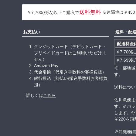
送料無料
※遠隔地は￥450
￥7,700(税込)以上ご購入で
お支払い
送料・配
配送料金(
クレジットカード（デビットカード・
￥7,700
プリペイドカードはご利用いただけま
せん）
￥7,699
Amazon Pay
※一部地域
代金引換（代引き手数料お客様負担）
す。
銀行振込（前払い/振込手数料お客様負
担）
送料につい
詳しくは
こちら
佐川急便ま
す。※バラ
します。ヤ
￥220を
※沖縄/離