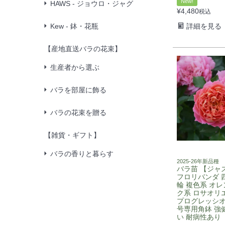
New!
HAWS - ジョウロ・ジャグ
¥
4,480
税込
Kew - 鉢・花瓶
詳細を見る
【産地直送バラの花束】
生産者から選ぶ
バラを部屋に飾る
バラの花束を贈る
【雑貨・ギフト】
バラの香りと暮らす
2025-26年新品種
バラ苗 【ジャズ
フロリバンダ 
輪 複色系 オレ
ク系 ロサオリ
プログレッシオ 
号専用角鉢 強
い 耐病性あり