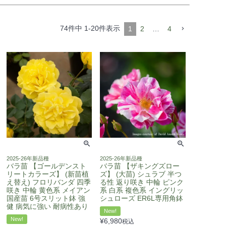
74
件中
1
-
20
件表示
1
2
…
4
2025-26年新品種
2025-26年新品種
バラ苗 【ゴールデンスト
バラ苗 【ザキングズロー
リートカラーズ】 (新苗植
ズ】 (大苗) シュラブ 半つ
え替え) フロリバンダ 四季
る性 返り咲き 中輪 ピンク
咲き 中輪 黄色系 メイアン
系 白系 複色系 イングリッ
国産苗 6号スリット鉢 強
シュローズ ER6L専用角鉢
健 病気に強い 耐病性あり
New!
New!
¥
6,980
税込