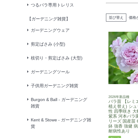
つるバラ専用トレリス
並び替え
価格
【ガーデニング雑貨】
ガーデニングウェア
剪定ばさみ (小型)
枝切り・剪定ばさみ (大型)
ガーデニングツール
子供用ガーデニング雑貨
2026年新品種
Burgon & Ball - ガーデニング
バラ苗 【レミエ
雑貨
植え替え) シュ
性 四季咲き 大
紫系 河本バラ
Kent & Stowe - ガーデニング雑
リーズ 国産苗 
鉢 強香 強健 
貨
耐病性あり