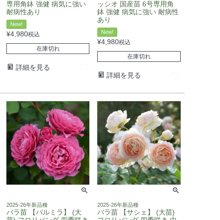
専用角鉢 強健 病気に強い
ッシオ 国産苗 6号専用角
耐病性あり
鉢 強健 病気に強い 耐病性
あり
New!
New!
¥
4,980
税込
¥
4,980
税込
在庫切れ
在庫切れ
詳細を見る
詳細を見る
2025-26年新品種
2025-26年新品種
バラ苗 【パルミラ】 (大
バラ苗 【サシェ】 (大苗)
苗) フロリバンダ 四季咲き
フロリバンダ 四季咲き 中