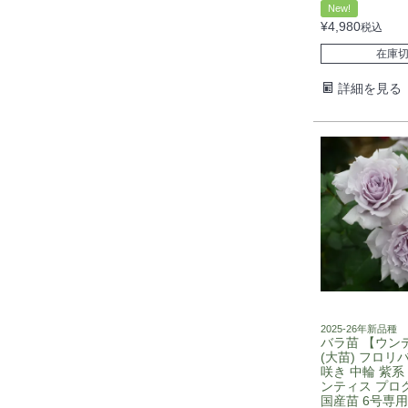
New!
¥
4,980
税込
在庫
詳細を見る
2025-26年新品種
バラ苗 【ウン
(大苗) フロリ
咲き 中輪 紫系
ンティス プロ
国産苗 6号専用