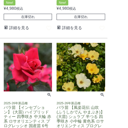
New!
New!
¥
4,980
¥
4,980
税込
税込
在庫切れ
在庫切れ
詳細を見る
詳細を見る
2025-26年新品種
2025-26年新品種
バラ苗 【インセプショ
バラ苗 【風姿花伝 山吹
ン】 (大苗) ハイブリッド
(ふうしかでん やまぶき)】
ティー 四季咲き 中大輪 赤
(大苗) シュラブ 半つる 四
系 ロサオリエンティス プ
季咲き 小中輪 黄色系 ロサ
ログレッシオ 国産苗 6号
オリエンティス プログレ