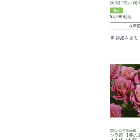
病気に強い 耐
New!
¥
4,980
税込
在庫
詳細を見る
2025-26年新品種
バラ苗 【葵の上
うえ)】 (大苗