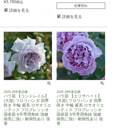
¥
3,780
税込
在庫切れ
詳細を見る
詳細を見る
2025-26年新品種
2025-26年新品種
バラ苗 【コントレイル】
バラ苗 【エリザベート】
(大苗) フロリバンダ 四季
(大苗) フロリバンダ 四季
咲き 中輪 紫系 ロサオリエ
咲き 中輪 紫系 ロサオリエ
ンティス プログレッシオ
ンティス プログレッシオ
国産苗 6号専用角鉢 強健
国産苗 6号専用角鉢 強健
病気に強い 耐病性あり 強
病気に強い 耐病性あり 強
香
香