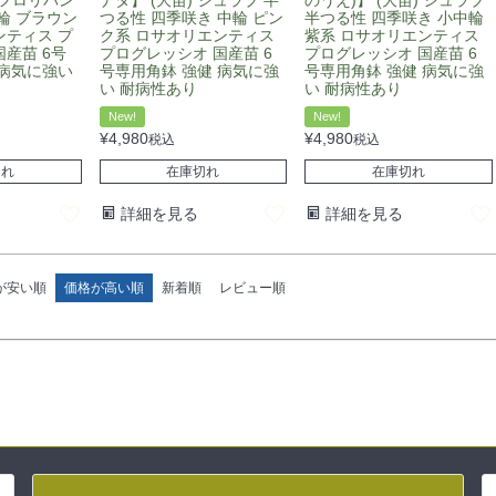
輪 ブラウン
つる性 四季咲き 中輪 ピン
半つる性 四季咲き 小中輪
ンティス プ
ク系 ロサオリエンティス
紫系 ロサオリエンティス
産苗 6号
プログレッシオ 国産苗 6
プログレッシオ 国産苗 6
 病気に強い
号専用角鉢 強健 病気に強
号専用角鉢 強健 病気に強
い 耐病性あり
い 耐病性あり
New!
New!
¥
4,980
¥
4,980
税込
税込
切れ
在庫切れ
在庫切れ
詳細を見る
詳細を見る
が安い順
価格が高い順
新着順
レビュー順