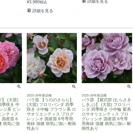
詳細を見る
¥
3,980
税込
詳細を見る
2025-26年新品種
2025-26年新品種
】 (大苗)
バラ苗 【うののさらら】
バラ苗 【紫式部 (むらさき
四季咲き 中
(大苗) フロリバンダ 四季
しきぶ)】 (大苗) フロリバ
ンジ系 ピン
咲き 小中輪 ブラウン系 ロ
ンダ 四季咲き 小中輪 紫系
エンティス
サオリエンティス プログ
ロサオリエンティス プロ
国産苗 6
レッシオ 国産苗 6号専用
グレッシオ 国産苗 6号専
健 病気に強
角鉢 強健 病気に強い 耐病
用角鉢 強健 病気に強い 耐
性あり
病性あり