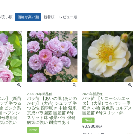
が安い順
価格が高い順
新着順
レビュー順
2025-26年新品種
2025年新品種
ル】 (新苗
バラ苗 【あいの風 (あいの
バラ苗 【サニーシルエッ
ラブ 半つる
かぜ)】 (大苗) シュラブ 半
タ】 (大苗) つるバラ 一季
輪 ピンク系
つる性 四季咲き 中輪 紫系
咲き 小輪 黄色系 コルデス
園 ヘブンシ
京成バラ園芸 国産苗 6号
国産苗 6号スリット鉢
6号専用角
スリット鉢 修景バラ 強健
New!
病気に強い
病気に強い 耐病性あり
¥
3,980
税込
New!