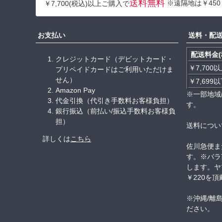
送料無料
※遠隔地は￥450
￥7,700(税込)以上ご購入で
お支払い
送料・配
配送料金(
クレジットカード（デビットカード・
￥7,700
プリペイドカードはご利用いただけま
せん）
￥7,699
Amazon Pay
※一部地域
代金引換（代引き手数料お客様負担）
す。
銀行振込（前払い/振込手数料お客様負
担）
送料につい
詳しくは
こちら
佐川急便ま
す。※バラ
します。ヤ
￥220を
※沖縄/離
ださい。