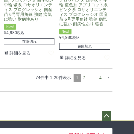
中輪 紫系 ロサオリエンテ
輪 複色系 アプリコット系
ィス プログレッシオ 国産
ピンク系 ロサオリエンテ
苗 6号専用角鉢 強健 病気
ィス プログレッシオ 国産
に強い 耐病性あり
苗 6号専用角鉢 強健 病気
に強い 耐病性あり 強香
New!
New!
¥
4,980
税込
¥
4,980
税込
在庫切れ
在庫切れ
詳細を見る
詳細を見る
74
件中
1
-
20
件表示
1
2
…
4
ペー
ジト