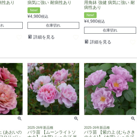
病性あり
病気に強い 耐病性あり
用角鉢 強健 病気に強い 耐
病性あり
New!
New!
¥
4,980
税込
¥
4,980
税込
切れ
在庫切れ
在庫切れ
詳細を見る
詳細を見る
2025-26年新品種
2025-26年新品種
 (あおいの
バラ苗 【ムーンライトソ
バラ苗 【紫の上 (むらさき
) フロリバン
ナタ】 (大苗) シュラブ 半
のうえ)】 (大苗) シュラブ