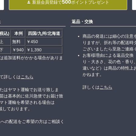
500
新規会員登録で
ポイントプレゼント
送
返品・交換
税込)
本州
四国/九州/北海道
商品の発送には細心の注意
以上
無料
￥450
りますが、折れ等の配送時
ございましたら至急ご連絡
以下
￥940
￥1,390
お客様理由による返品交換
は追加送料がかかる場合がありま
り・大きさ、花の色・香り
違いなど）は商品の特性上
かねます。
て詳しくは
こちら
詳しくは
こちら
たはヤマト運輸でお送り致しま
苗は基本的に佐川急便でお届け致
マト運輸を希望される場合は
頂戴しております。
島への配送をご希望の方はご相談く