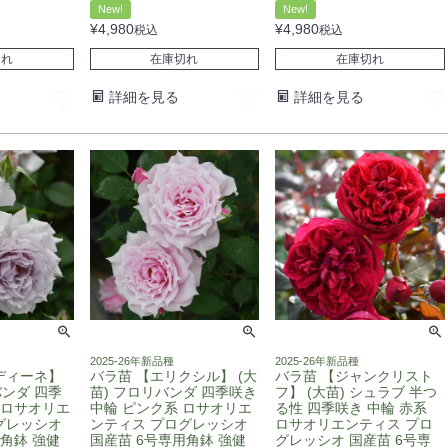
New!
New!
¥
4,980
¥
4,980
税込
税込
切れ
在庫切れ
在庫切れ
詳細を見る
詳細を見る
2025-26年新品種
2025-26年新品種
ディーネ】
バラ苗 【エリクシル】 (大
バラ苗 【ジャンクリスト
バンダ 四季
苗) フロリバンダ 四季咲き
フ】 (大苗) シュラブ 半つ
 ロサオリエ
中輪 ピンク系 ロサオリエ
る性 四季咲き 中輪 赤系
グレッシオ
ンティス プログレッシオ
ロサオリエンティス プロ
角鉢 強健
国産苗 6号専用角鉢 強健
グレッシオ 国産苗 6号専