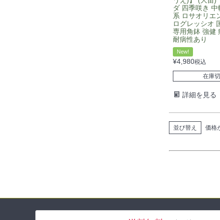
ダ 四季咲き 中
系 ロサオリエ
ログレッシオ 国
専用角鉢 強健
耐病性あり
New!
¥
4,980
税込
在庫
詳細を見る
並び替え
価格