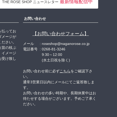
最新情報配信中
THE ROSE SHOP ニュースレター
ップ
へ
お問い合わせ
を払ってお
【お問い合わせフォーム】
ダメージが
ください。
メール
roseshop@naganorose.co.jp
（苗の枝ぶ
電話番号
0268-81-3246
、イメージ
9:30～12:00
お受け致し
(水土日祝を除く)
お問い合わせ前に必ず
こちら
をご確認下さ
い。
通常3営業日以内にメールにてご返答致しま
す。
お問い合わせの多い時期や、長期休業中はお
待たせする場合がございます。予めご了承く
ださい。