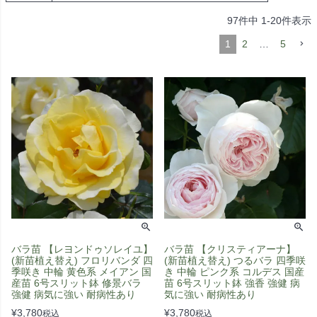
97
件中
1
-
20
件表示
1
2
…
5
バラ苗 【レヨンドゥソレイユ】
バラ苗 【クリスティアーナ】
(新苗植え替え) フロリバンダ 四
(新苗植え替え) つるバラ 四季咲
季咲き 中輪 黄色系 メイアン 国
き 中輪 ピンク系 コルデス 国産
産苗 6号スリット鉢 修景バラ
苗 6号スリット鉢 強香 強健 病
強健 病気に強い 耐病性あり
気に強い 耐病性あり
¥
3,780
¥
3,780
税込
税込