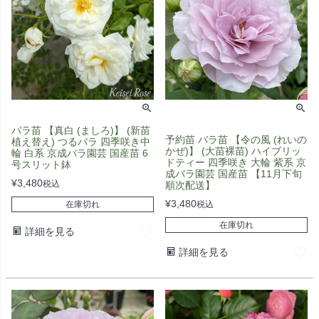
バラ苗 【真白 (ましろ)】 (新苗
予約苗 バラ苗 【令の風 (れいの
植え替え) つるバラ 四季咲き中
かぜ)】 (大苗裸苗) ハイブリッ
輪 白系 京成バラ園芸 国産苗 6
ドティー 四季咲き 大輪 紫系 京
号スリット鉢
成バラ園芸 国産苗 【11月下旬
¥
3,480
税込
順次配送】
¥
3,480
在庫切れ
税込
在庫切れ
詳細を見る
詳細を見る