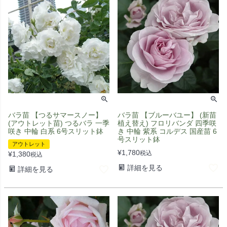
バラ苗 【つるサマースノー】
バラ苗 【ブルーバユー】 (新苗
(アウトレット苗) つるバラ 一季
植え替え) フロリバンダ 四季咲
咲き 中輪 白系 6号スリット鉢
き 中輪 紫系 コルデス 国産苗 6
号スリット鉢
アウトレット
¥
1,780
税込
¥
1,380
税込
詳細を見る
詳細を見る