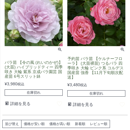
予約苗 バラ苗 【ケルナーフロ
バラ苗 【令の風 (れいのかぜ)】
ーラ】 (大苗裸苗) つるバラ 四
(大苗) ハイブリッドティー 四季
季咲き 大輪 ピンク系 コルデス
咲き 大輪 紫系 京成バラ園芸 国
国産苗 強香 【11月下旬順次配
産苗 6号スリット鉢
送】
¥
3,980
税込
¥
3,480
税込
在庫切れ
在庫切れ
詳細を見る
詳細を見る
並び替え
価格が安い順
価格が高い順
新着順
レビュー順