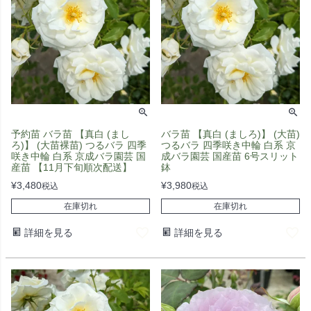
予約苗 バラ苗 【真白 (まし
バラ苗 【真白 (ましろ)】 (大苗)
ろ)】 (大苗裸苗) つるバラ 四季
つるバラ 四季咲き中輪 白系 京
咲き中輪 白系 京成バラ園芸 国
成バラ園芸 国産苗 6号スリット
産苗 【11月下旬順次配送】
鉢
¥
3,480
¥
3,980
税込
税込
在庫切れ
在庫切れ
詳細を見る
詳細を見る