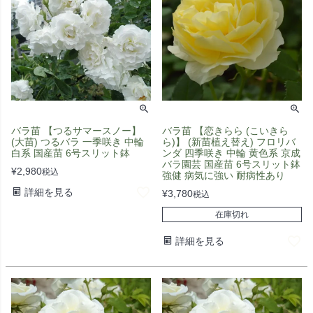
バラ苗 【つるサマースノー】
バラ苗 【恋きらら (こいきら
(大苗) つるバラ 一季咲き 中輪
ら)】 (新苗植え替え) フロリバ
白系 国産苗 6号スリット鉢
ンダ 四季咲き 中輪 黄色系 京成
バラ園芸 国産苗 6号スリット鉢
¥
2,980
税込
強健 病気に強い 耐病性あり
詳細を見る
¥
3,780
税込
在庫切れ
詳細を見る