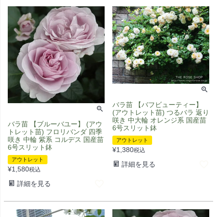
バラ苗 【バフビューティー】
(アウトレット苗) つるバラ 返り
咲き 中大輪 オレンジ系 国産苗
バラ苗 【ブルーバユー】 (アウ
6号スリット鉢
トレット苗) フロリバンダ 四季
咲き 中輪 紫系 コルデス 国産苗
アウトレット
6号スリット鉢
¥
1,380
税込
アウトレット
詳細を見る
¥
1,580
税込
詳細を見る