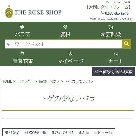
ザローズショップ本店
【お問い合わせフォーム】
在庫
0268-81-3246
在庫ありのみ表示
営業時間 9:30〜12:00 (水土日祝を除く)
複数の条件を選択して絞り込み検索が可能
バラ苗
資材
園芸雑貨
です。
選択した項目全てに該当する品種のみ検索
検索
結果に表示されます。
タイプ、カラー、ブランドなどは1つずつ選
産直花束
マイページ
カート
択してください。
バラ苗絞り込み検索
HOME
【バラ苗】
特徴から選ぶ
トゲの少ないバラ
トゲの少ないバラ
並び替え
価格が安い順
価格が高い順
新着順
レビュー順