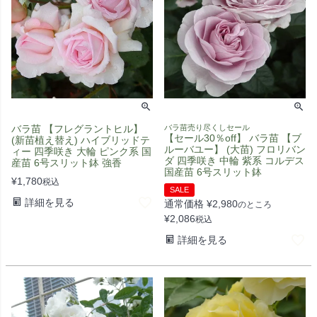
バラ苗 【フレグラントヒル】
バラ苗売り尽くしセール
【セール30％off】 バラ苗 【ブ
(新苗植え替え) ハイブリッドテ
ルーバユー】 (大苗) フロリバン
ィー 四季咲き 大輪 ピンク系 国
ダ 四季咲き 中輪 紫系 コルデス
産苗 6号スリット鉢 強香
国産苗 6号スリット鉢
¥
1,780
税込
SALE
詳細を見る
通常価格
¥
2,980
のところ
¥
2,086
税込
詳細を見る