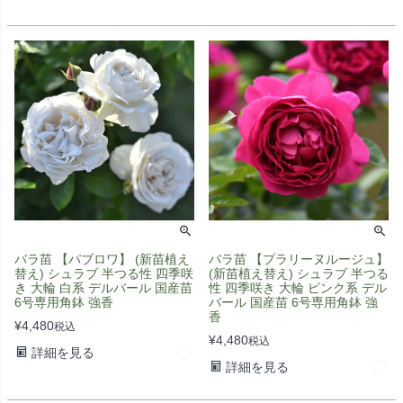
バラ苗 【パブロワ】 (新苗植え
バラ苗 【プラリーヌルージュ】
替え) シュラブ 半つる性 四季咲
(新苗植え替え) シュラブ 半つる
き 大輪 白系 デルバール 国産苗
性 四季咲き 大輪 ピンク系 デル
6号専用角鉢 強香
バール 国産苗 6号専用角鉢 強
香
¥
4,480
税込
¥
4,480
税込
詳細を見る
詳細を見る