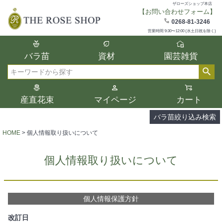
ザローズショップ本店
【お問い合わせフォーム】
在庫
0268-81-3246
在庫ありのみ表示
営業時間 9:30〜12:00 (水土日祝を除く)
複数の条件を選択して絞り込み検索が可能
バラ苗
資材
園芸雑貨
です。
選択した項目全てに該当する品種のみ検索
検索
結果に表示されます。
タイプ、カラー、ブランドなどは1つずつ選
産直花束
マイページ
カート
択してください。
バラ苗絞り込み検索
HOME
個人情報取り扱いについて
個人情報取り扱いについて
個人情報保護方針
改訂日