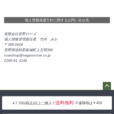
個人情報保護方針に関するお問い合せ先
有限会社長野ローズ
個人情報管理責任者 竹内 みか
389-0606
長野県埴科郡坂城町上五明396
roseshop@naganorose.co.jp
0268-81-3246
ペー
ジト
送料無料
※遠隔地は￥450
￥7,700(税込)以上ご購入で
ップ
へ