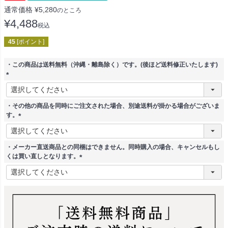
通常価格
¥
5,280
のところ
¥
4,488
税込
45
[ポイント]
・この商品は送料無料（沖縄・離島除く）です。(後ほど送料修正いたします)
(
必
須
・その他の商品を同時にご注文された場合、別途送料が掛かる場合がございま
)
す。
(
必
須
・メーカー直送商品との同梱はできません。同時購入の場合、キャンセルもし
)
くは買い直しとなります。
(
必
須
)