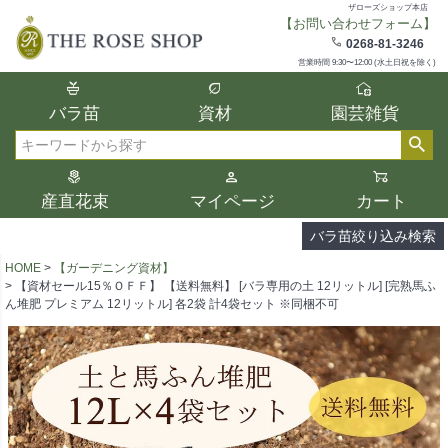
ザローズショップ本店
【お問い合わせフォーム】
在庫
0268-81-3246
在庫ありのみ表示
営業時間 9:30〜12:00 (水土日祝を除く)
複数の条件を選択して絞り込み検索が可能
バラ苗
資材
園芸雑貨
です。
選択した項目全てに該当する品種のみ検索
検索
結果に表示されます。
タイプ、カラー、ブランドなどは1つずつ選
産直花束
マイページ
カート
択してください。
バラ苗絞り込み検索
HOME
【ガーデニング資材】
【資材セール15％ＯＦＦ】 【送料無料】 [バラ専用の土 12リットル] [完熟馬ふ
ん堆肥 プレミアム 12リットル] 各2袋 計4袋セット ※同梱不可