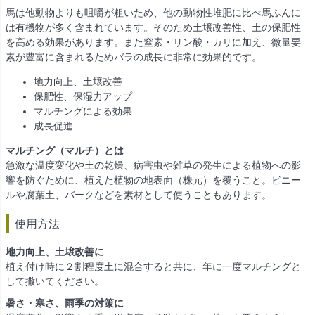
馬は他動物よりも咀嚼が粗いため、他の動物性堆肥に比べ馬ふんに
は有機物が多く含まれています。そのため土壌改善性、土の保肥性
を高める効果があります。また窒素・リン酸・カリに加え、微量要
素が豊富に含まれるためバラの成長に非常に効果的です。
地力向上、土壌改善
保肥性、保湿力アップ
マルチングによる効果
成長促進
マルチング（マルチ）とは
急激な温度変化や土の乾燥、病害虫や雑草の発生による植物への影
響を防ぐために、植えた植物の地表面（株元）を覆うこと。ビニー
ルや腐葉土、バークなどを素材として使うこともあります。
使用方法
地力向上、土壌改善に
植え付け時に２割程度土に混合すると共に、年に一度マルチングと
して撒いてください。
暑さ・寒さ、雨季の対策に