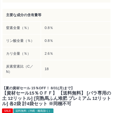
主要な成分の含有量等
窒素全量（％）
0.8％
リン酸全量（％）
0.8％
カリ全量（％）
2.6％
炭素窒素比（C／
18
N）
【夏の資材セール 15％OFF！ 8/31(月)まで】
【資材セール15％ＯＦＦ】 【送料無料】 [バラ専用の
土 12リットル] [完熟馬ふん堆肥 プレミアム 12リット
ル] 各2袋 計4袋セット ※同梱不可
SALE
送料無料（沖縄・離島除く）