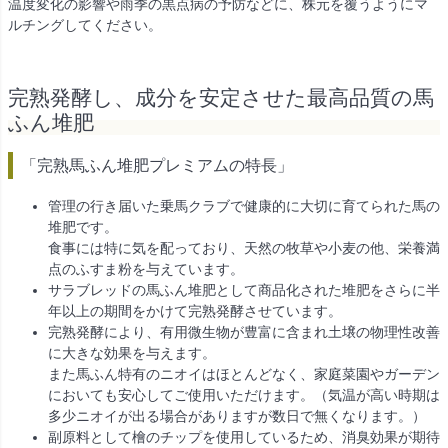
温度変化の影響や雨季の黒点病の予防などに、株元を覆うようにマ
ルチングしてください。
完熟発酵し、成分を安定させた最高品質の馬
ふん堆肥
「完熟馬ふん堆肥プレミアムの特長」
管理の行き届いた乗馬クラブで健康的に大切に育てられた馬の
堆肥です。
食事には特に気を配っており、天然の牧草や小麦の他、栄養満
点のふすま粉を与えています。
サラブレッドの馬ふん堆肥として商品化された堆肥をさらに半
年以上の期間をかけて完熟発酵させています。
完熟発酵により、有用微生物が豊富に含まれ土壌の物理性改善
に大きな効果を与えます。
また馬ふん特有のニオイはほとんどなく、家庭菜園やガーデン
においても安心してご使用いただけます。（気温が高い時期は
多少ニオイが出る場合がありますが数日で無くなります。）
副原料として檜のチップを使用しているため、消臭効果が期待