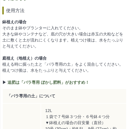
使用方法
鉢植えの場合
そのまま鉢やプランターに入れてください。
大きな鉢やコンテナなど、底の穴が大きい場合は赤玉の大粒などを
土に敷くと土が流れにくくなります。植えつけ後は、水をたっぷり
と与えてください。
庭植え（地植え）の場合
植える時に掘った土と「バラ専用の土」をよく混合してください。
植えつけ後は、水をたっぷりと与えてください。
▶
追肥は「バラ専用 ぼかし肥料」がおすすめ！
「バラ専用の土」について
12L
１袋で７号鉢３つ分・６号鉢４つ分
▼鉢植えの場合の目安量（直径）
10号 (30cm)：約8.5L、9号 (27cm)：約