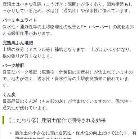
鹿沼土は小さな孔隙（こうげき：隙間）が多くあり、団粒構造もし
っかりしているため、水はけ（通気性）や保水性に優れています。
バーミキュライト
保水性・通気性等の土壌物理性の改善とPH（ペーハー）の変化を抑
える緩衝作用があります。
完熟馬ふん堆肥
土壌の養分（ミネラル等）補給となります。 土がふかふかになり、
根の張りが良くなります。
バーク堆肥
良質なバーク堆肥（広葉樹・針葉樹の国産材）が含まれていますの
で、地力が強く、透水性・保水性等の土壌改良効果に優れていま
す。
くん炭
最高品質のくん炭（もみ殻の灰）が含まれていますので、保水性・
通気性が優れています。
【こだわり②】鹿沼土配合で期待される効果
鹿沼土の小さな孔隙は通気性・保水性の向上だけではなく、有