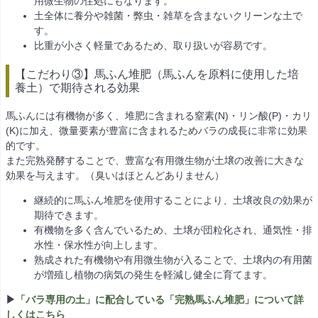
用微生物の住処にもなります。
土全体に養分や雑菌・弊虫・雑草を含まないクリーンな土で
す。
比重が小さく軽量であるため、取り扱いが容易です。
【こだわり③】馬ふん堆肥（馬ふんを原料に使用した培
養土）で期待される効果
馬ふんには有機物が多く、堆肥に含まれる窒素(N)・リン酸(P)・カリ
(K)に加え、微量要素が豊富に含まれるためバラの成長に非常に効果
的です。
また完熟発酵することで、豊富な有用微生物が土壌の改善に大きな
効果を与えます。（臭いはほとんどありません）
継続的に馬ふん堆肥を使用することにより、土壌改良の効果が
期待できます。
有機物を多く含んでいるため、土壌が団粒化され、通気性・排
水性・保水性が向上します。
熟成された有機物や有用微生物が入ることで、土壌内の有用菌
が増殖し植物の病気の発生を軽減し健全に育てます。
▶
「バラ専用の土」に配合している「完熟馬ふん堆肥」について詳
しくはこちら