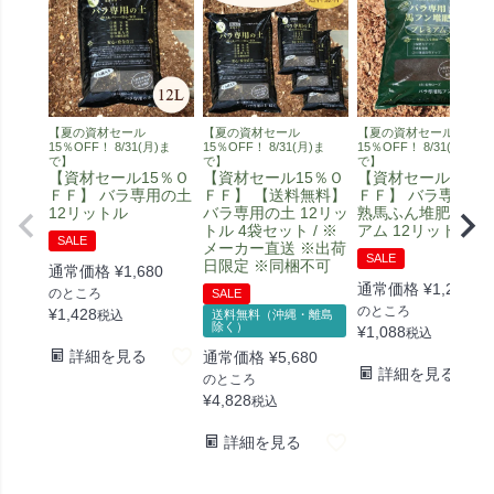
【夏の資材セール
【夏の資材セール
【夏の資材セール
15％OFF！ 8/31(月)ま
15％OFF！ 8/31(月)ま
15％OFF！ 8/31(月)ま
で】
で】
で】
【資材セール15％Ｏ
【資材セール15％Ｏ
【資材セール15％
ＦＦ】 バラ専用の土
ＦＦ】 【送料無料】
ＦＦ】 バラ専用 完
12リットル
バラ専用の土 12リッ
熟馬ふん堆肥 プレ
トル 4袋セット / ※
アム 12リットル
SALE
メーカー直送 ※出荷
SALE
日限定 ※同梱不可
通常価格
¥
1,680
通常価格
¥
1,280
のところ
SALE
のところ
¥
1,428
税込
送料無料（沖縄・離島
除く）
¥
1,088
税込
詳細を見る
通常価格
¥
5,680
詳細を見る
のところ
¥
4,828
税込
詳細を見る