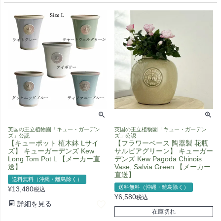
英国の王立植物園「キュー・ガーデン
英国の王立植物園「キュー・ガーデン
ズ」公認
ズ」公認
【キューポット 植木鉢 Lサイ
【フラワーベース 陶器製 花瓶
ズ】 キューガーデンズ Kew
サルビアグリーン】 キューガー
Long Tom Pot L 【メーカー直
デンズ Kew Pagoda Chinois
送】
Vase, Salvia Green 【メーカー
直送】
送料無料（沖縄・離島除く）
送料無料（沖縄・離島除く）
¥
13,480
税込
¥
6,580
税込
詳細を見る
在庫切れ