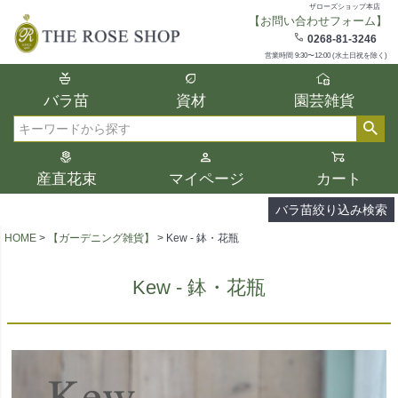
ザローズショップ本店
【お問い合わせフォーム】
在庫
0268-81-3246
在庫ありのみ表示
営業時間 9:30〜12:00 (水土日祝を除く)
複数の条件を選択して絞り込み検索が可能
バラ苗
資材
園芸雑貨
です。
選択した項目全てに該当する品種のみ検索
検索
結果に表示されます。
タイプ、カラー、ブランドなどは1つずつ選
産直花束
マイページ
カート
択してください。
バラ苗絞り込み検索
HOME
【ガーデニング雑貨】
Kew - 鉢・花瓶
Kew - 鉢・花瓶