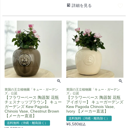
詳細を見る
英国の王立植物園「キュー・ガーデン
英国の王立植物園「キュー・ガーデン
ズ」公認
ズ」公認
【フラワーベース 陶器製 花瓶
【フラワーベース 陶器製 花瓶
チェスナッツブラウン】 キュー
アイボリー】 キューガーデンズ
ガーデンズ Kew Pagoda
Kew Pagoda Chinois Vase,
Chinois Vase, Chestnut Brown
Ivory 【メーカー直送】
【メーカー直送】
送料無料（沖縄・離島除く）
送料無料（沖縄・離島除く）
¥
6,580
税込