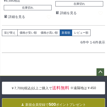
¥
6,580
税込
在庫切れ
在庫切れ
詳細を見る
詳細を見る
並び替え
価格が安い順
価格が高い順
新着順
レビュー順
6
件中
1
-
6
件表示
ペー
ジト
送料無料
※遠隔地は￥450
￥7,700(税込)以上ご購入で
ップ
へ
500
新規会員登録で
ポイントプレゼント