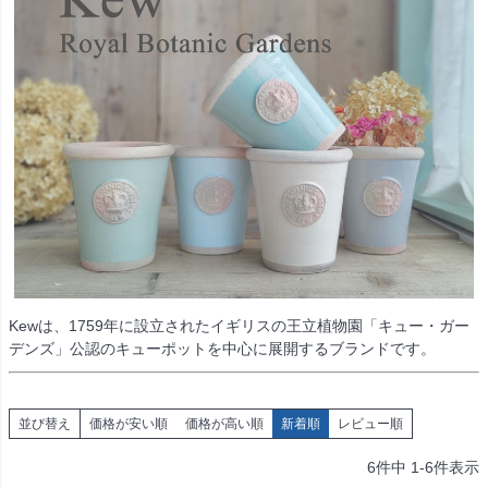
Kewは、1759年に設立されたイギリスの王立植物園「キュー・ガー
デンズ」公認のキューポットを中心に展開するブランドです。
並び替え
価格が安い順
価格が高い順
新着順
レビュー順
6
件中
1
-
6
件表示