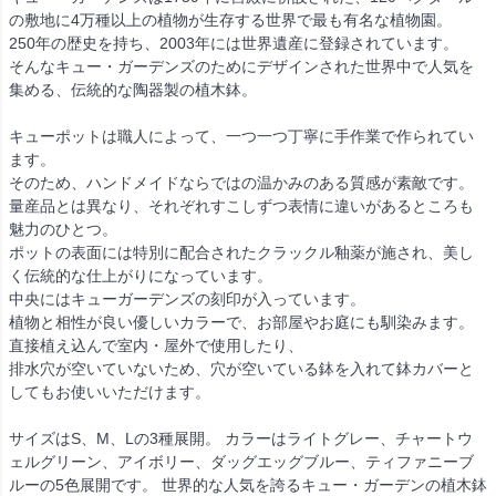
の敷地に4万種以上の植物が生存する世界で最も有名な植物園。
250年の歴史を持ち、2003年には世界遺産に登録されています。
そんなキュー・ガーデンズのためにデザインされた世界中で人気を
集める、伝統的な陶器製の植木鉢。
キューポットは職人によって、一つ一つ丁寧に手作業で作られてい
ます。
そのため、ハンドメイドならではの温かみのある質感が素敵です。
量産品とは異なり、それぞれすこしずつ表情に違いがあるところも
魅力のひとつ。
ポットの表面には特別に配合されたクラックル釉薬が施され、美し
く伝統的な仕上がりになっています。
中央にはキューガーデンズの刻印が入っています。
植物と相性が良い優しいカラーで、お部屋やお庭にも馴染みます。
直接植え込んで室内・屋外で使用したり、
排水穴が空いていないため、穴が空いている鉢を入れて鉢カバーと
してもお使いいただけます。
サイズはS、M、Lの3種展開。 カラーはライトグレー、チャートウ
ェルグリーン、アイボリー、ダッグエッグブルー、ティファニーブ
ルーの5色展開です。 世界的な人気を誇るキュー・ガーデンの植木鉢