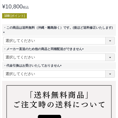
¥
10,800
税込
108
[ポイント]
・この商品は送料無料（沖縄・離島除く）です。(後ほど送料修正いたします)
(
必
須
・メーカー直送のため他の商品と同梱配送ができません
)
(
必
須
・代金引換はお受けいたしておりません
)
(
必
須
)