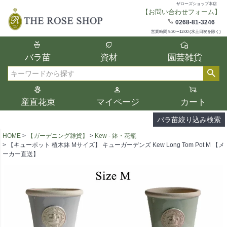
ザローズショップ本店
【お問い合わせフォーム】
在庫
0268-81-3246
在庫ありのみ表示
営業時間 9:30〜12:00 (水土日祝を除く)
複数の条件を選択して絞り込み検索が可能
バラ苗
資材
園芸雑貨
です。
選択した項目全てに該当する品種のみ検索
検索
結果に表示されます。
タイプ、カラー、ブランドなどは1つずつ選
産直花束
マイページ
カート
択してください。
バラ苗絞り込み検索
HOME
【ガーデニング雑貨】
Kew - 鉢・花瓶
【キューポット 植木鉢 Mサイズ】 キューガーデンズ Kew Long Tom Pot M 【メ
ーカー直送】