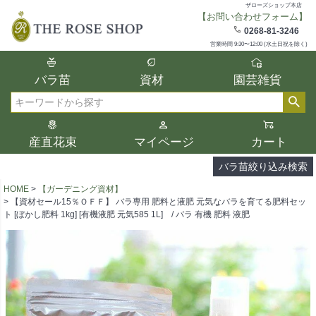
ザローズショップ本店
【お問い合わせフォーム】
在庫
0268-81-3246
在庫ありのみ表示
営業時間 9:30〜12:00 (水土日祝を除く)
複数の条件を選択して絞り込み検索が可能
バラ苗
資材
園芸雑貨
です。
選択した項目全てに該当する品種のみ検索
検索
結果に表示されます。
タイプ、カラー、ブランドなどは1つずつ選
産直花束
マイページ
カート
択してください。
バラ苗絞り込み検索
HOME
【ガーデニング資材】
【資材セール15％ＯＦＦ】 バラ専用 肥料と液肥 元気なバラを育てる肥料セッ
ト [ぼかし肥料 1kg] [有機液肥 元気585 1L] / バラ 有機 肥料 液肥