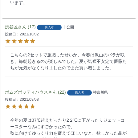
います。
渋谷区
17
非公開
購入者
投稿日
2021/10/02
こちらの2セットで施肥したせいか、今春は沢山のバラが咲
き、毎朝起きるのが楽しみでした。夏が気候不安定で薔薇た
ちが元気がなくなりましたのでまた買い増しました。
ポムズポッティハウス
22
神奈川県
購入者
投稿日
2021/09/08
今年の夏は37℃超えだったり2２℃に下がったりジェットコ
ースターなみにすごかったので、

秋に向けてゆっくり力を蓄えてほしいなと、欲しかった品が