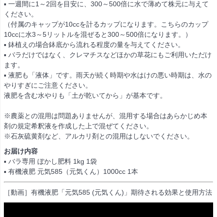
▪ 一週間に1～2回を目安に、300～500倍に水で薄めて株元に与えて
ください。
（付属のキャップが10ccを計るカップになります。こちらのカップ
10ccに水3～5リットルを混ぜると300～500倍になります。）
▪ 鉢植えの場合鉢底から流れる程度の量を与えてください。
▪ バラだけではなく、クレマチスなどほかの草花にもご利用いただけ
ます。
▪ 液肥も「液体」です。雨天が続く時期や水はけの悪い時期は、水の
やりすぎにご注意ください。
液肥を含む水やりも「土が乾いてから」が基本です。
※農薬との混用は問題ありませんが、混用する場合はあらかじめ本
剤の規定希釈液を作成した上で混ぜてください。
※石灰硫黄剤など、アルカリ剤との混用はしないでください。
お届け内容
▪ バラ専用 ぼかし肥料 1kg 1袋
▪ 有機液肥 元気585（元気くん）1000cc 1本
［動画］有機液肥「元気585 (元気くん)」期待される効果と使用方法