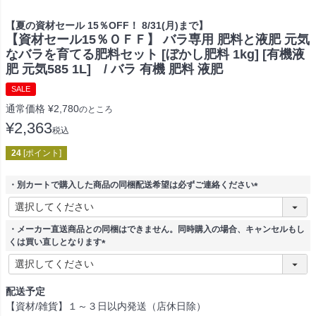
【夏の資材セール 15％OFF！ 8/31(月)まで】
【資材セール15％ＯＦＦ】 バラ専用 肥料と液肥 元気
なバラを育てる肥料セット [ぼかし肥料 1kg] [有機液
肥 元気585 1L] / バラ 有機 肥料 液肥
SALE
通常価格
¥
2,780
のところ
¥
2,363
税込
24
[ポイント]
・別カートで購入した商品の同梱配送希望は必ずご連絡ください
(
必
須
・メーカー直送商品との同梱はできません。同時購入の場合、キャンセルもし
)
くは買い直しとなります
(
必
須
配送予定
)
【資材/雑貨】１～３日以内発送（店休日除）