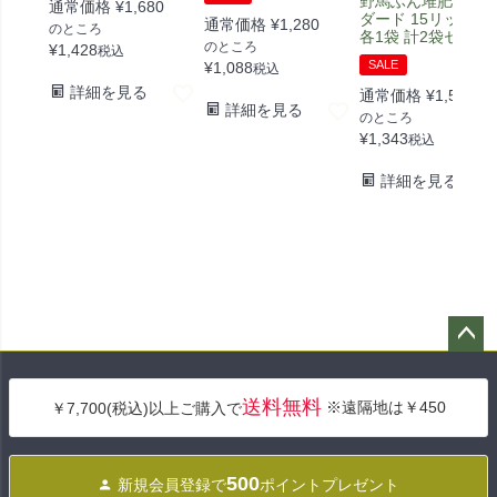
野馬ふん堆肥 スタ
通常価格
¥
1,680
ダード 15リットル]
通常価格
¥
1,280
のところ
各1袋 計2袋セット
のところ
¥
1,428
税込
SALE
¥
1,088
税込
詳細を見る
通常価格
¥
1,580
詳細を見る
のところ
¥
1,343
税込
詳細を見る
ペー
ジト
送料無料
※遠隔地は￥450
￥7,700(税込)以上ご購入で
ップ
へ
500
新規会員登録で
ポイントプレゼント