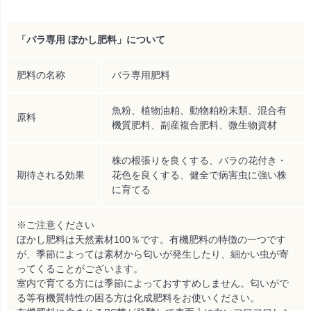
「バラ専用 ぼかし肥料」について
肥料の名称
バラ専用肥料
魚粉、植物油粕、動物粕粉末類、混合有
原料
機質肥料、副産複合肥料、微生物資材
株の根張りを良くする、バラの花付き・
期待される効果
花色を良くする、健全で病害虫に強い株
に育てる
※ご注意ください
ぼかし肥料は天然素材100％です。有機肥料の特徴の一つです
が、季節によっては素材から匂いが発生したり、細かい虫が寄
ってくることがございます。
室内で育てる方には季節によっておすすめしません。匂いがで
る等有機質特性の困る方は化成肥料をお使いください。