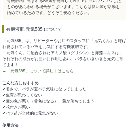
有機肥料に含まれるBS菌が発酵して表面上に白いフワフワした
ものがあらわれる場合がございます。こちらは良い菌が活動を
始めているためです。どうぞご安心ください。
有機液肥 元気585 について
「元気585」は、リピーターやお店のスタッフに「元気くん」と呼ば
れ愛されているバラを元気にする有機液肥です。
「元気くん」に配合されたアミノ酸（グリシン）と海藻エキスは、
それぞれの成分がお互いに作用しあい、バラをいきいきと元気に育
てます！
→「元気585」について詳しくはこちら
こんな方におすすめ
✔暑さで、バラが夏バテ気味になってしまった
✔生育が思わしくない
✔葉の色が悪く（黄色になる）、葉が落ちてしまう
✔花付きが悪い
✔バラ苗が全体的に元気がない
使用方法