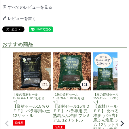
すべてのレビューを見る
レビューを書く
おすすめ商品
【夏の資材セール
【夏の資材セール
【夏の資材セール
15％OFF！ 8/31(月)ま
15％OFF！ 8/31(月)ま
15％OFF！ 8/31(月)ま
で】
で】
で】
【資材セール15％Ｏ
【資材セール15％Ｏ
【資材セール15％
ＦＦ】 バラ専用の土
ＦＦ】 バラ専用 完
ＦＦ】 比べる馬ふ
12リットル
熟馬ふん堆肥 プレミ
堆肥 [バラ専用 完熟
アム 12リットル
馬ふん堆肥 プレミ
SALE
ム 12リットル] [安
SALE