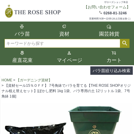
ザローズショップ本店
【お問い合わせフォーム】
在庫
0268-81-3246
在庫ありのみ表示
営業時間 9:30〜12:00 (水土日祝を除く)
複数の条件を選択して絞り込み検索が可能
バラ苗
資材
園芸雑貨
です。
選択した項目全てに該当する品種のみ検索
検索
結果に表示されます。
タイプ、カラー、ブランドなどは1つずつ選
産直花束
マイページ
カート
択してください。
バラ苗絞り込み検索
HOME
【ガーデニング資材】
【資材セール15％ＯＦＦ】 7号角鉢でバラを育てる【THE ROSE SHOPオリジ
ナル植え替えセット】[ぼかし肥料 1kg 1袋、バラ専用の土 12リットル 1袋、7号
角鉢 1個]