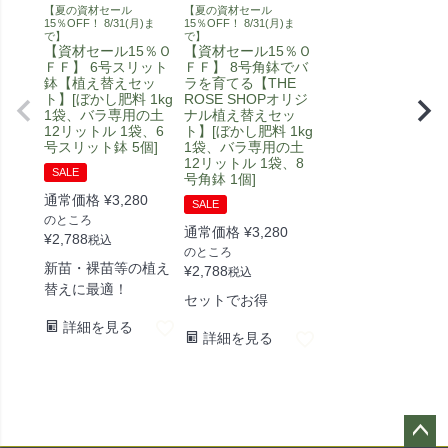
【夏の資材セール
【夏の資材セール
15％OFF！ 8/31(月)ま
15％OFF！ 8/31(月)ま
で】
で】
【資材セール15％Ｏ
【資材セール15％Ｏ
ＦＦ】 6号スリット
ＦＦ】 8号角鉢でバ
鉢【植え替えセッ
ラを育てる【THE
ト】[ぼかし肥料 1kg
ROSE SHOPオリジ
1袋、バラ専用の土
ナル植え替えセッ
12リットル 1袋、6
ト】[ぼかし肥料 1kg
号スリット鉢 5個]
1袋、バラ専用の土
12リットル 1袋、8
SALE
号角鉢 1個]
通常価格
¥
3,280
SALE
のところ
通常価格
¥
3,280
¥
2,788
税込
のところ
新苗・裸苗等の植え
¥
2,788
税込
替えに最適！
セットでお得
詳細を見る
詳細を見る