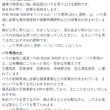
健康で病害虫に強い高品質のバラを育て上げる肥料です。
効き目が早く、効果が長続きします。
THE ROSE SHOPオリジナルの「バラ専用 ぼかし肥料」は、バラ育
成に必要な微生物資材や発酵有機肥料などの栄養分が含まれていま
す。
株が上手に育たない、大きくならない、花があまり咲かないという
バラのお悩みを持つ方にぜひ使っていただきたい、まさにバラを育
てる方におすすめの肥料です。
→「バラ専用 ぼかし肥料」について詳しくはこちら
バラ専用の土
バラの栽培に最適！THE ROSE SHOP オリジナルの「バラ専用の
土」は有機物にこだわった安心・安全な培養土です。
①通気性 ②保湿性 ③透水性 ④保肥力性 ⑤土壌改良性 に優
れています。
バラの初期育成に必要な微量要素などの栄養分が含まれている、ま
さにバラを育てる方におすすめの土です。
最高品質の天然素材を100％使用しており、土にこだわりたい方にも
おすすめ。
初めてバラを育てる方や、植え替えなどが心配な方も、この土を使
えば安心してバラを育てられます。
→「バラ専用の土」について詳しくはこちら