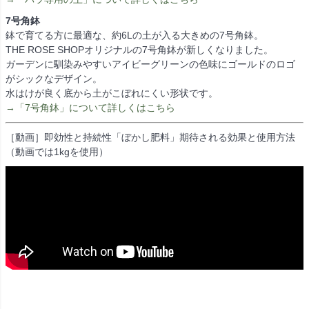
7号角鉢
鉢で育てる方に最適な、約6Lの土が入る大きめの7号角鉢。
THE ROSE SHOPオリジナルの7号角鉢が新しくなりました。
ガーデンに馴染みやすいアイビーグリーンの色味にゴールドのロゴ
がシックなデザイン。
水はけが良く底から土がこぼれにくい形状です。
→「7号角鉢」について詳しくはこちら
［動画］即効性と持続性「ぼかし肥料」期待される効果と使用方法
（動画では1kgを使用）