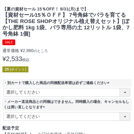
【夏の資材セール 15％OFF！ 8/31(月)まで】
【資材セール15％ＯＦＦ】 7号角鉢でバラを育てる
【THE ROSE SHOPオリジナル植え替えセット】[ぼ
かし肥料 1kg 1袋、バラ専用の土 12リットル 1袋、7
号角鉢 1個]
SALE
通常価格
¥
2,980
のところ
¥
2,533
税込
25
[ポイント]
・別カートで購入した商品の同梱配送希望は必ずご連絡ください
(
必
須
・メーカー直送商品との同梱はできません。同時購入の場合、キャンセルもし
)
くは買い直しとなります
(
必
須
配送予定
)