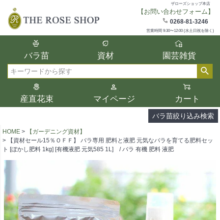
ザローズショップ本店
【お問い合わせフォーム】
在庫
0268-81-3246
在庫ありのみ表示
営業時間 9:30〜12:00 (水土日祝を除く)
複数の条件を選択して絞り込み検索が可能
バラ苗
資材
園芸雑貨
です。
選択した項目全てに該当する品種のみ検索
検索
結果に表示されます。
タイプ、カラー、ブランドなどは1つずつ選
産直花束
マイページ
カート
択してください。
バラ苗絞り込み検索
HOME
【ガーデニング資材】
【資材セール15％ＯＦＦ】 バラ専用 肥料と液肥 元気なバラを育てる肥料セッ
ト [ぼかし肥料 1kg] [有機液肥 元気585 1L] / バラ 有機 肥料 液肥