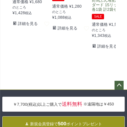
野馬ふん堆肥 スタ
通常価格
¥
1,680
ダード 15リットル]
通常価格
¥
1,280
のところ
各1袋 計2袋セット
のところ
¥
1,428
税込
SALE
¥
1,088
税込
詳細を見る
通常価格
¥
1,580
詳細を見る
のところ
¥
1,343
税込
詳細を見る
ペー
ジト
送料無料
※遠隔地は￥450
￥7,700(税込)以上ご購入で
ップ
へ
500
新規会員登録で
ポイントプレゼント