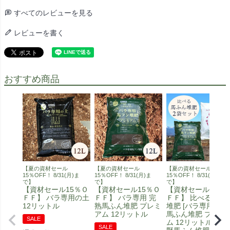
すべてのレビューを見る
レビューを書く
おすすめ商品
【夏の資材セール
【夏の資材セール
【夏の資材セール
15％OFF！ 8/31(月)ま
15％OFF！ 8/31(月)ま
15％OFF！ 8/31(月)ま
で】
で】
で】
【資材セール15％Ｏ
【資材セール15％Ｏ
【資材セール15％
ＦＦ】 バラ専用の土
ＦＦ】 バラ専用 完
ＦＦ】 比べる馬ふ
12リットル
熟馬ふん堆肥 プレミ
堆肥 [バラ専用 完熟
アム 12リットル
馬ふん堆肥 プレミ
SALE
ム 12リットル] [安
SALE