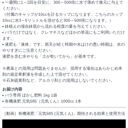
▪ 一週間に1～2回を目安に、300～500倍に水で薄めて株元に与えて
ください。
（付属のキャップが10ccを計るカップになります。こちらのカップ
10ccに水3～5リットルを混ぜると300～500倍になります。）
▪ 鉢植えの場合鉢底から流れる程度の量を与えてください。
▪ バラだけではなく、クレマチスなどほかの草花にもご利用いただけ
ます。
▪ 液肥も「液体」です。雨天が続く時期や水はけの悪い時期は、水の
やりすぎにご注意ください。
液肥を含む水やりも「土が乾いてから」が基本です。
※農薬との混用は問題ありませんが、混用する場合はあらかじめ本
剤の規定希釈液を作成した上で混ぜてください。
※石灰硫黄剤など、アルカリ剤との混用はしないでください。
お届け内容
▪ バラ専用 ぼかし肥料 1kg 1袋
▪ 有機液肥 元気585（元気くん）1000cc 1本
［動画］有機液肥「元気585 (元気くん)」期待される効果と使用方法