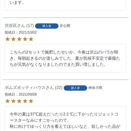
います。
渋谷区
17
非公開
購入者
投稿日
2021/10/02
こちらの2セットで施肥したせいか、今春は沢山のバラが咲
き、毎朝起きるのが楽しみでした。夏が気候不安定で薔薇た
ちが元気がなくなりましたのでまた買い増しました。
ポムズポッティハウス
22
神奈川県
購入者
投稿日
2021/09/08
今年の夏は37℃超えだったり2２℃に下がったりジェットコ
ースターなみにすごかったので、

秋に向けてゆっくり力を蓄えてほしいなと、欲しかった品が