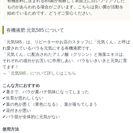
有機肥料に含まれるBS菌が発酵して表面上に白いフワフワした
ものがあらわれる場合がございます。こちらは良い菌が活動を
始めているためです。どうぞご安心ください。
有機液肥 元気585 について
「元気585」は、リピーターやお店のスタッフに「元気くん」と呼ば
れ愛されているバラを元気にする有機液肥です。
「元気くん」に配合されたアミノ酸（グリシン）と海藻エキスは、
それぞれの成分がお互いに作用しあい、バラをいきいきと元気に育
てます！
→「元気585」について詳しくはこちら
こんな方におすすめ
✔暑さで、バラが夏バテ気味になってしまった
✔生育が思わしくない
✔葉の色が悪く（黄色になる）、葉が落ちてしまう
✔花付きが悪い
✔バラ苗が全体的に元気がない
使用方法