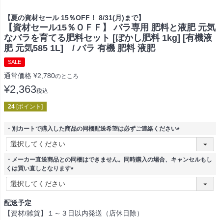
【夏の資材セール 15％OFF！ 8/31(月)まで】
【資材セール15％ＯＦＦ】 バラ専用 肥料と液肥 元気
なバラを育てる肥料セット [ぼかし肥料 1kg] [有機液
肥 元気585 1L] / バラ 有機 肥料 液肥
SALE
通常価格
¥
2,780
のところ
¥
2,363
税込
24
[ポイント]
・別カートで購入した商品の同梱配送希望は必ずご連絡ください
(
必
須
・メーカー直送商品との同梱はできません。同時購入の場合、キャンセルもし
)
くは買い直しとなります
(
必
須
配送予定
)
【資材/雑貨】１～３日以内発送（店休日除）