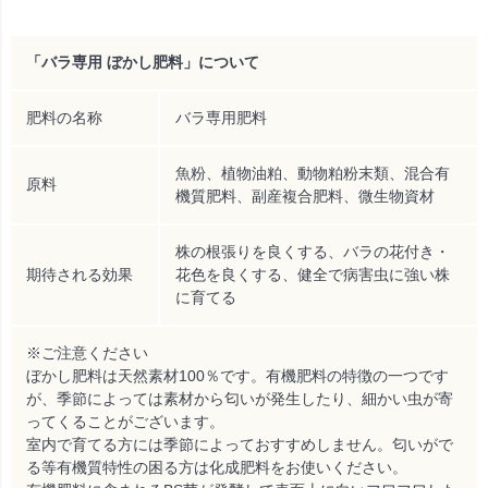
「バラ専用 ぼかし肥料」について
肥料の名称
バラ専用肥料
魚粉、植物油粕、動物粕粉末類、混合有
原料
機質肥料、副産複合肥料、微生物資材
株の根張りを良くする、バラの花付き・
期待される効果
花色を良くする、健全で病害虫に強い株
に育てる
※ご注意ください
ぼかし肥料は天然素材100％です。有機肥料の特徴の一つです
が、季節によっては素材から匂いが発生したり、細かい虫が寄
ってくることがございます。
室内で育てる方には季節によっておすすめしません。匂いがで
る等有機質特性の困る方は化成肥料をお使いください。