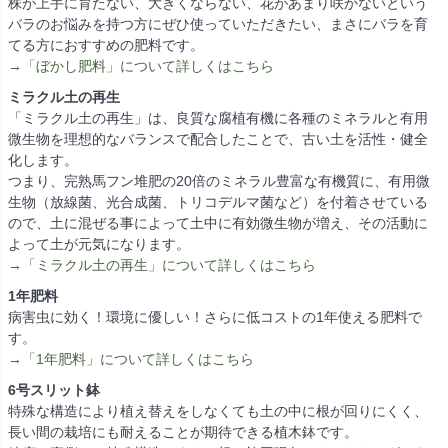
株が上手に育たない、大きくならない、花があまり咲かないという
バラのお悩みを持つ方にぜひ使っていただきたい、まさにバラを育
てる方におすすめの肥料です。
→「ぼかし肥料」について詳しくはこちら
ミラクル土の再生
「ミラクル土の再生」は、良質な腐植有機に各種のミネラルと有用
微生物を理想的なバランスで配合したことで、古い土を活性・健全
化します。
つまり、完熟馬フン堆肥の20倍のミネラル豊富な有機質に、有用微
生物（放線菌、光合成菌、トリコデルマ菌など）を付着させている
ので、土に混ぜる事によって土中に有効微生物が増え、その活動に
よって土が元気になります。
→「ミラクル土の再生」について詳しくはこちら
1年肥料
病害虫に効く！環境に優しい！さらに低コストの1年使える肥料で
す。
→「1年肥料」について詳しくはこちら
6号スリット鉢
特殊な構造により植え替えをしなくても土の中に根が回りにくく、
長い間の栽培にも耐えることが期待できる植木鉢です。