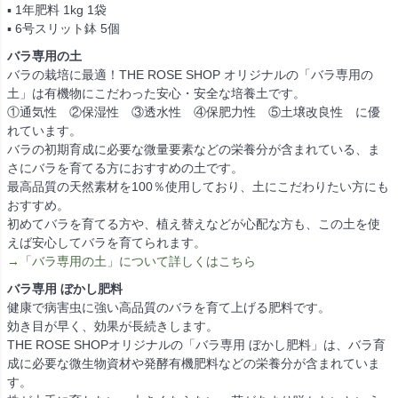
▪ 1年肥料 1kg 1袋
▪ 6号スリット鉢 5個
バラ専用の土
バラの栽培に最適！THE ROSE SHOP オリジナルの「バラ専用の
土」は有機物にこだわった安心・安全な培養土です。
①通気性 ②保湿性 ③透水性 ④保肥力性 ⑤土壌改良性 に優
れています。
バラの初期育成に必要な微量要素などの栄養分が含まれている、ま
さにバラを育てる方におすすめの土です。
最高品質の天然素材を100％使用しており、土にこだわりたい方にも
おすすめ。
初めてバラを育てる方や、植え替えなどが心配な方も、この土を使
えば安心してバラを育てられます。
→「バラ専用の土」について詳しくはこちら
バラ専用 ぼかし肥料
健康で病害虫に強い高品質のバラを育て上げる肥料です。
効き目が早く、効果が長続きします。
THE ROSE SHOPオリジナルの「バラ専用 ぼかし肥料」は、バラ育
成に必要な微生物資材や発酵有機肥料などの栄養分が含まれていま
す。