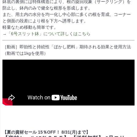
鉢底の裏側には特殊構造により、根の旋回現象（サークリング）を
防止し、鉢内のみで健全な根形を形成します。
また、用土内の水分を均一化し中心部に多くの根を育成、コーナー
と側面の段差により根を下方へ誘導します。
軽量なため移動も簡単です。
→「6号スリット鉢」について詳しくはこちら
［動画］即効性と持続性「ぼかし肥料」期待される効果と使用方法
（動画では1kgを使用）
【夏の資材セール 15％OFF！ 8/31(月)まで】