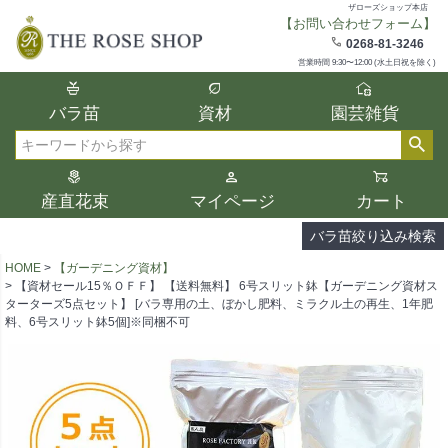
ザローズショップ本店
【お問い合わせフォーム】
在庫
0268-81-3246
在庫ありのみ表示
営業時間 9:30〜12:00 (水土日祝を除く)
複数の条件を選択して絞り込み検索が可能
バラ苗
資材
園芸雑貨
です。
選択した項目全てに該当する品種のみ検索
検索
結果に表示されます。
タイプ、カラー、ブランドなどは1つずつ選
産直花束
マイページ
カート
択してください。
バラ苗絞り込み検索
HOME
【ガーデニング資材】
【資材セール15％ＯＦＦ】 【送料無料】 6号スリット鉢【ガーデニング資材ス
ターターズ5点セット】 [バラ専用の土、ぼかし肥料、ミラクル土の再生、1年肥
料、6号スリット鉢5個]※同梱不可