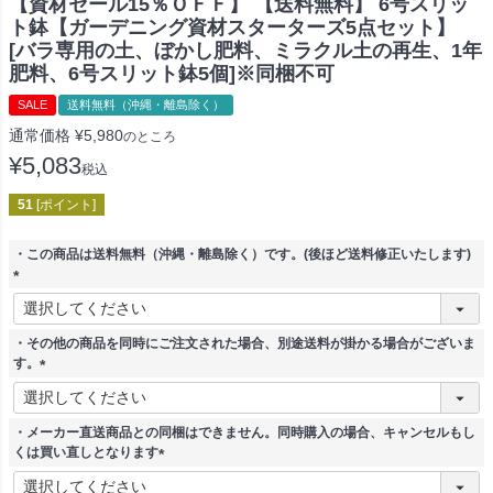
【資材セール15％ＯＦＦ】 【送料無料】 6号スリッ
ト鉢【ガーデニング資材スターターズ5点セット】
[バラ専用の土、ぼかし肥料、ミラクル土の再生、1年
肥料、6号スリット鉢5個]※同梱不可
SALE
送料無料（沖縄・離島除く）
通常価格
¥
5,980
のところ
¥
5,083
税込
51
[ポイント]
・この商品は送料無料（沖縄・離島除く）です。(後ほど送料修正いたします)
(
必
須
・その他の商品を同時にご注文された場合、別途送料が掛かる場合がございま
)
す。
(
必
須
・メーカー直送商品との同梱はできません。同時購入の場合、キャンセルもし
)
くは買い直しとなります
(