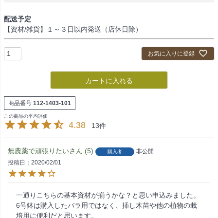
配送予定
【資材/雑貨】１～３日以内発送（店休日除）
お気に入りに登録
カートに入れる
商品番号
112-1403-101
4.38
13
無農薬で頑張りたい
5
非公開
購入者
投稿日
2020/02/01
一通りこちらの基本資材が揃うかな？と思い申込みました。

6号鉢は購入したバラ用ではなく、挿し木苗や他の植物の栽
培用に便利だと思います。
