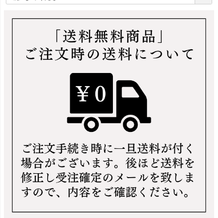
必
須
)