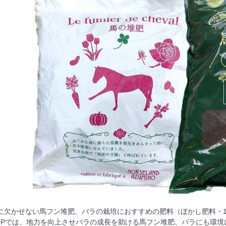
に欠かせない馬フン堆肥、バラの栽培におすすめの肥料（ぼかし肥料・
 SHOPでは、地力を向上させバラの成長を助ける馬フン堆肥、バラにも