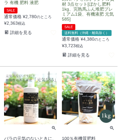
ラ 有機 肥料 液肥
材 3点セット[ぼかし肥料
1kg、完熟馬ふん堆肥プレ
SALE
ミアム1袋、有機液肥 元気
通常価格
¥
2,780
のところ
585]
¥
2,363
税込
SALE
詳細を見る
送料無料（沖縄・離島除く）
通常価格
¥
4,380
のところ
¥
3,723
税込
詳細を見る
バラの元気のないときに、
100％有機質肥料