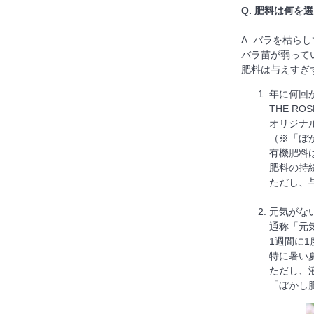
Q. 肥料は何
A. バラを枯
バラ苗が弱って
肥料は与えすぎ
年に何回
THE R
オリジナ
（※「ぼ
有機肥料
肥料の持
ただし、
元気がな
通称「元
1週間に
特に暑い
ただし、
「ぼかし