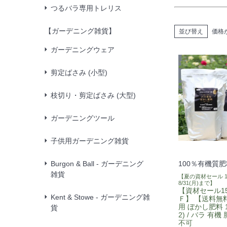
つるバラ専用トレリス
【ガーデニング雑貨】
並び替え
価格
ガーデニングウェア
剪定ばさみ (小型)
枝切り・剪定ばさみ (大型)
ガーデニングツール
子供用ガーデニング雑貨
Burgon & Ball - ガーデニング
100％有機質肥
雑貨
【夏の資材セール 1
8/31(月)まで】
【資材セール1
Kent & Stowe - ガーデニング雑
Ｆ】 【送料無
用 ぼかし肥料 10
貨
2) / バラ 有
不可