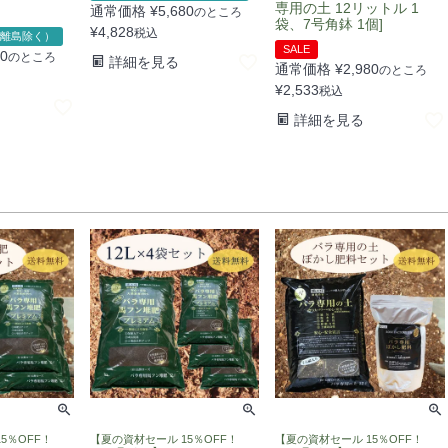
専用の土 12リットル 1
通常価格
¥
5,680
のところ
袋、7号角鉢 1個]
¥
4,828
税込
離島除く）
SALE
80
のところ
詳細を見る
通常価格
¥
2,980
のところ
¥
2,533
税込
詳細を見る
5％OFF！
【夏の資材セール 15％OFF！
【夏の資材セール 15％OFF！