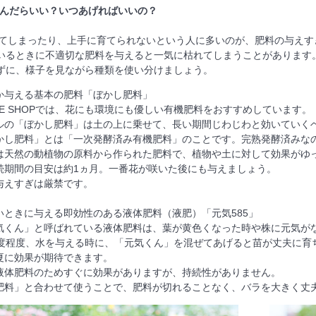
を選んだらいい？いつあげればいいの？
らしてしまったり、上手に育てられないという人に多いのが、肥料の与えす
いるときに不適切な肥料を与えると一気に枯れてしまうことがあります
ずに、様子を見ながら種類を使い分けましょう。
か与える基本の肥料「ぼかし肥料」
OSE SHOPでは、花にも環境にも優しい有機肥料をおすすめしています。
ルの「ぼかし肥料」は土の上に乗せて、長い期間じわじわと効いていく
かし肥料」とは「一次発酵済み有機肥料」のことです。完熟発酵済みな
は天然の動植物の原料から作られた肥料で、植物や土に対して効果がゆ
続期間の目安は約1ヵ月。一番花が咲いた後にも与えましょう。
与えすぎは厳禁です。
いときに与える即効性のある液体肥料（液肥）「元気585」
気くん」と呼ばれている液体肥料は、葉が黄色くなった時や株に元気が
1度程度、水を与える時に、「元気くん」を混ぜてあげると苗が丈夫に育
夏に効果が期待できます。
液体肥料のためすぐに効果がありますが、持続性がありません。
肥料」と合わせて使うことで、肥料が切れることなく、バラを大きく丈