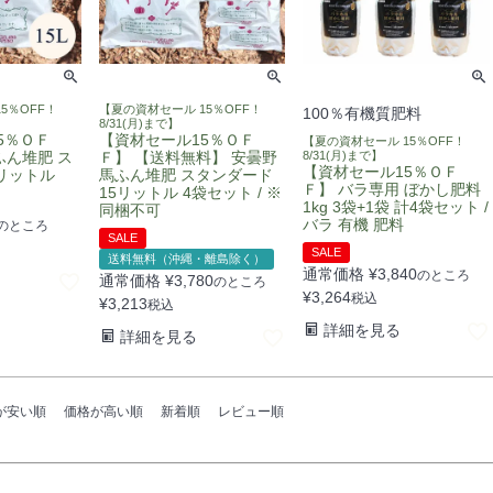
5％OFF！
【夏の資材セール 15％OFF！
100％有機質肥料
8/31(月)まで】
5％ＯＦ
【資材セール15％ＯＦ
【夏の資材セール 15％OFF！
ふん堆肥 ス
Ｆ】 【送料無料】 安曇野
8/31(月)まで】
【資材セール15％ＯＦ
5リットル
馬ふん堆肥 スタンダード
Ｆ】 バラ専用 ぼかし肥料
15リットル 4袋セット / ※
1kg 3袋+1袋 計4袋セット /
同梱不可
バラ 有機 肥料
のところ
SALE
SALE
送料無料（沖縄・離島除く）
通常価格
¥
3,840
のところ
通常価格
¥
3,780
のところ
¥
3,264
税込
¥
3,213
税込
詳細を見る
詳細を見る
が安い順
価格が高い順
新着順
レビュー順