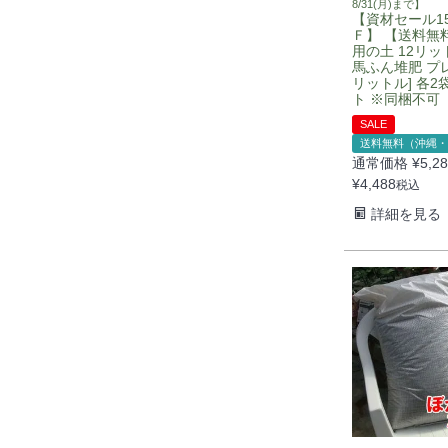
8/31(月)まで】
【資材セール1
Ｆ】 【送料無料
用の土 12リット
馬ふん堆肥 プレ
リットル] 各2
ト ※同梱不可
SALE
送料無料（沖縄・
通常価格
¥
5,2
¥
4,488
税込
詳細を見る