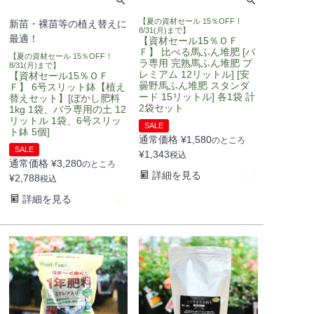
【夏の資材セール 15％OFF！
新苗・裸苗等の植え替えに
8/31(月)まで】
最適！
【資材セール15％ＯＦ
Ｆ】 比べる馬ふん堆肥 [バ
【夏の資材セール 15％OFF！
ラ専用 完熟馬ふん堆肥 プ
8/31(月)まで】
レミアム 12リットル] [安
【資材セール15％ＯＦ
曇野馬ふん堆肥 スタンダ
Ｆ】 6号スリット鉢【植え
ード 15リットル] 各1袋 計
替えセット】[ぼかし肥料
2袋セット
1kg 1袋、バラ専用の土 12
リットル 1袋、6号スリッ
SALE
ト鉢 5個]
通常価格
¥
1,580
のところ
SALE
¥
1,343
税込
通常価格
¥
3,280
のところ
詳細を見る
¥
2,788
税込
詳細を見る