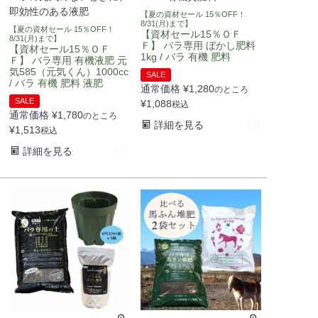
即効性のある液肥
【夏の資材セール 15％OFF！
8/31(月)まで】
【夏の資材セール 15％OFF！
【資材セール15％ＯＦ
8/31(月)まで】
Ｆ】 バラ専用 ぼかし肥料
【資材セール15％ＯＦ
1kg / バラ 有機 肥料
Ｆ】 バラ専用 有機液肥 元
気585（元気くん）1000cc
SALE
/ バラ 有機 肥料 液肥
通常価格
¥
1,280
のところ
SALE
¥
1,088
税込
通常価格
¥
1,780
のところ
詳細を見る
¥
1,513
税込
詳細を見る