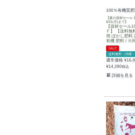
100％有機質肥
【夏の資材セール 1
8/31(月)まで】
【資材セール1
Ｆ】 【送料無
用 ぼかし肥料 20
有機 肥料 / 
SALE
送料無料（沖縄・
通常価格
¥
16,
¥
14,280
税込
詳細を見る