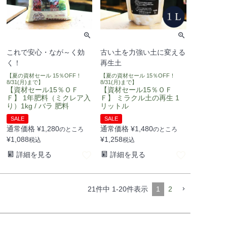
これで安心・なが～く効
古い土を力強い土に変える
く！
再生土
【夏の資材セール 15％OFF！
【夏の資材セール 15％OFF！
8/31(月)まで】
8/31(月)まで】
【資材セール15％ＯＦ
【資材セール15％ＯＦ
Ｆ】 1年肥料（ミクレア入
Ｆ】 ミラクル土の再生 1
り）1kg / バラ 肥料
リットル
SALE
SALE
通常価格
¥
1,280
通常価格
¥
1,480
のところ
のところ
¥
1,088
¥
1,258
税込
税込
詳細を見る
詳細を見る
21
件中
1
-
20
件表示
1
2