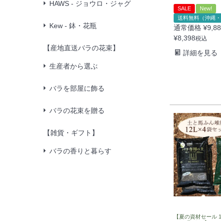
HAWS - ジョウロ・ジャグ
SALE
New!
送料無料（沖縄・
Kew - 鉢・花瓶
通常価格
¥
9,8
¥
8,398
税込
【産地直送バラの花束】
詳細を見る
生産者から選ぶ
バラを部屋に飾る
バラの花束を贈る
【雑貨・ギフト】
バラの香りと暮らす
【夏の資材セール 1