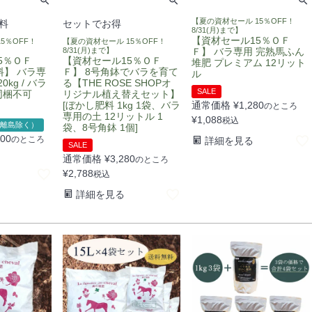
【夏の資材セール 15％OFF！
料
セットでお得
8/31(月)まで】
【資材セール15％ＯＦ
5％OFF！
【夏の資材セール 15％OFF！
8/31(月)まで】
Ｆ】 バラ専用 完熟馬ふん
5％ＯＦ
【資材セール15％ＯＦ
堆肥 プレミアム 12リット
料】 バラ専
Ｆ】 8号角鉢でバラを育て
ル
kg / バラ
る【THE ROSE SHOPオ
SALE
※同梱不可
リジナル植え替えセット】
[ぼかし肥料 1kg 1袋、バラ
通常価格
¥
1,280
のところ
専用の土 12リットル 1
¥
1,088
税込
離島除く）
袋、8号角鉢 1個]
800
のところ
詳細を見る
SALE
通常価格
¥
3,280
のところ
¥
2,788
税込
詳細を見る