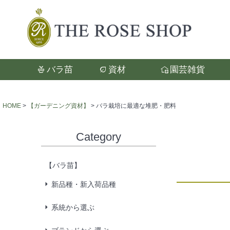
バラ苗
資材
園芸雑貨
検索
HOME
【ガーデニング資材】
バラ栽培に最適な堆肥・肥料
Category
【バラ苗】
新品種・新入荷品種
系統から選ぶ