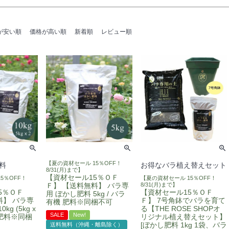
が安い順
価格が高い順
新着順
レビュー順
【夏の資材セール 15％OFF！
料
お得なバラ植え替えセット
8/31(月)まで】
【資材セール15％ＯＦ
5％OFF！
【夏の資材セール 15％OFF！
Ｆ】 【送料無料】 バラ専
8/31(月)まで】
5％ＯＦ
【資材セール15％ＯＦ
用 ぼかし肥料 5kg / バラ
料】 バラ専
Ｆ】 7号角鉢でバラを育て
有機 肥料※同梱不可
kg (5kg x
る【THE ROSE SHOPオ
SALE
New!
機 肥料※同梱
リジナル植え替えセット】
[ぼかし肥料 1kg 1袋、バラ
送料無料（沖縄・離島除く）