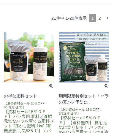
21
件中
1
-
20
件表示
1
2
お得な肥料セット
期間限定特別セット！バラ
の夏バテ予防に！
【夏の資材セール 15％OFF！
8/31(月)まで】
【夏の資材セール 15％OFF！
【資材セール15％ＯＦ
8/31(月)まで】
Ｆ】 バラ専用 肥料と液肥
【資材セール15％ＯＦ
元気なバラを育てる肥料セ
Ｆ】 【送料無料】 夏を元
ット [ぼかし肥料 1kg] [有
気に乗り切る！ バラのた
機液肥 元気585 1L] / バ
めのバラ専用オリジナル資