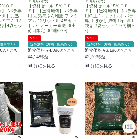
8/31(月)まで】
8/31(月)まで】
5％ＯＦ
【資材セール15％ＯＦ
【資材セール15％ＯＦ
】 [バラ専
Ｆ】 【送料無料】 バラ専
Ｆ】 【送料無料】 [バラ専
ル] [完熟
用 完熟馬ふん堆肥 プレミ
用の土 12リットル] [バラ
ミアム 12
アム 12リットル 4袋セッ
専用 ぼかし肥料 1kg] 各1
袋 計4袋セッ
ト / ※メーカー直送 ※出
袋 計2袋セット / ※同梱不
荷日限定 ※同梱不可
可
SALE
SALE
離島除く）
送料無料（沖縄・離島除く）
送料無料（沖縄・離島除く）
80
通常価格
¥
4,880
通常価格
¥
3,180
のところ
のところ
のところ
¥
4,148
¥
2,703
税込
税込
詳細を見る
詳細を見る