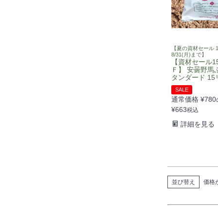
【夏の資材セール 1
8/31(月)まで】
【資材セール1
Ｆ】 安曇野馬
タンダード 1
SALE
通常価格
¥
780
¥
663
税込
詳細を見る
並び替え
価格