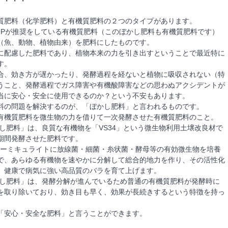
く・・・
質肥料（化学肥料）と有機質肥料の２つのタイプがあります。
 SHOPが推奨をしている有機質肥料（このぼかし肥料も有機質肥料です）
（魚、動物、植物由来）を肥料にしたものです。
に配慮した肥料であり、植物本来の力を引き出すということで最近特に
す。
合、効き方が遅かったり、発酵過程を経ないと植物に吸収されない（特
うこと、発酵過程でガス障害や有機酸障害などの思わぬアクシデントが
当に安心・安全に使用できるのか？という不安もあります。
料の問題を解決するのが、「ぼかし肥料」と言われるものです。
有機質肥料を微生物の力を借りて一次発酵させた有機質肥料のこと。
かし肥料」は、良質な有機物を「VS34」という微生物利用土壌改良材で
期間発酵させた肥料です。
、バーミキュライトに放線菌・細菌・糸状菌・酵母等の有効微生物を培養
で、あらゆる有機物を速やかに分解して総合的地力を作り、その活性化
、健康で病気に強い高品質のバラを育て上げます。
かし肥料」は、発酵分解が進んでいるため普通の有機質肥料が発酵時に
を取り除いており、効き目も早く、効果が長続きするという特徴を持っ
「安心・安全な肥料」と言うことができます。