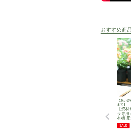
おすすめ商
【夏の資材セ
まで】
【資材
ラ専用 
有機 肥
SALE