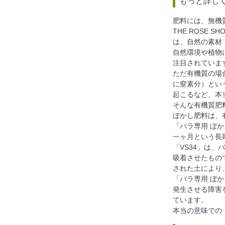
もっと詳し
肥料には、無機
THE ROSE
は、自然の素材
自然環境や植物
注目されていま
ただ有機質の場
に窒素分）とい
起こるなど、本
そんな有機質肥
ぼかし肥料は、
「バラ専用 ぼ
一ヶ月という長
「VS34」は
吸着させたもの
された土により
「バラ専用 ぼ
発生させる障害
ています。
本当の意味での