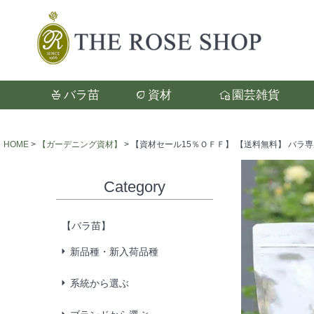
バラ苗
資材
園芸雑貨
検索
HOME
【ガーデニング資材】
【資材セール15％ＯＦＦ】 【送料無料】 バラ専用 ぼか
Category
【バラ苗】
新品種・新入荷品種
系統から選ぶ