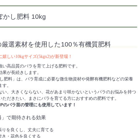
かし肥料 10kg
厳選素材を使用した100％有機質肥料
しい10kgサイズ(5kgx2)が新登場！
強い高品質のバラを育て上げる肥料です。
効果が長続きします。
かし肥料」は、バラ育成に必要な微生物資材や発酵有機肥料などの栄養
ます。
ない、大きくならない、花があまり咲かないというバラのお悩みを持つ
いただきたい、まさにバラを育てる方におすすめの肥料です。
 SHOPのバラ苗の管理にも使用しています！
料」で期待される効果
張りを良くし、丈夫に育てる
付き・花色を良くする