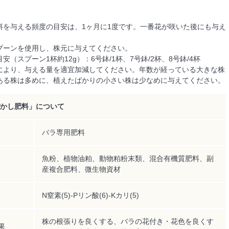
料を与える頻度の目安は、1ヶ月に1度です。一番花が咲いた後にも与え
。
プーンを使用し、株元に与えてください。
安（スプーン1杯約12g）：6号鉢/1杯、7号鉢/2杯、8号鉢/4杯
により、与える量を適宜加減してください。年数が経っている大きな株
ある株は多めに、植えたばかりの小さい株は少なめに与えてください。
ぼかし肥料」について
バラ専用肥料
魚粉、植物油粕、動物粕粉末類、混合有機質肥料、副
産複合肥料、微生物資材
N窒素(5)-Pリン酸(6)-Kカリ(5)
株の根張りを良くする、バラの花付き・花色を良くす
果