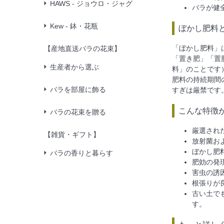
HAWS - ジョウロ・ジャグ
バラが健
Kew - 鉢・花瓶
ぼかし肥料
「ぼかし肥料」
【産地直送バラの花束】
「置き肥」「置
生産者から選ぶ
料」のことです
肥料の持続期間
バラを部屋に飾る
すぎは厳禁です
こんな特徴
バラの花束を贈る
厳選され
【雑貨・ギフト】
放射菌お
ぼかし肥
バラの香りと暮らす
肥効の発
害虫の誘
根張りが
古い土で
す。