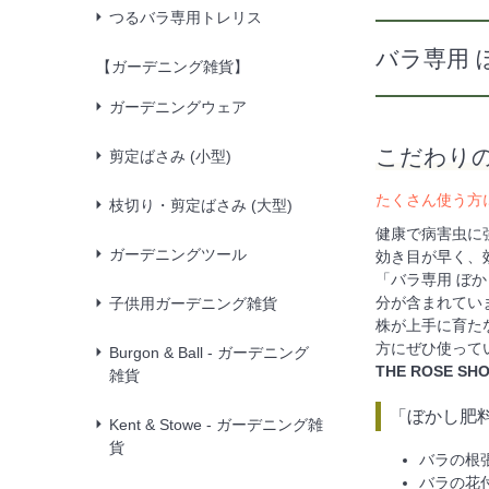
つるバラ専用トレリス
バラ専用 ぼ
【ガーデニング雑貨】
ガーデニングウェア
こだわりの
剪定ばさみ (小型)
たくさん使う方に嬉
枝切り・剪定ばさみ (大型)
健康で病害虫に
ガーデニングツール
効き目が早く、
「バラ専用 ぼ
分が含まれてい
子供用ガーデニング雑貨
株が上手に育た
方にぜひ使って
Burgon & Ball - ガーデニング
THE ROSE
雑貨
「ぼかし肥
Kent & Stowe - ガーデニング雑
貨
バラの根
バラの花