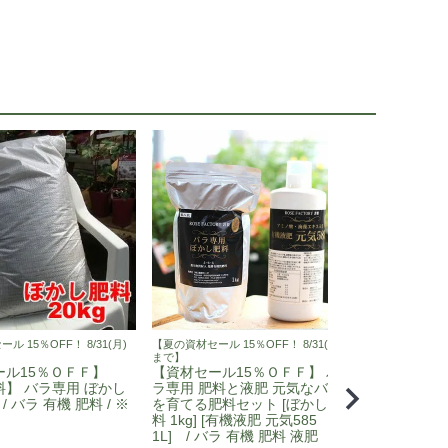
 15％OFF！ 8/31(月)
【夏の資材セール 15％OFF！ 8/31(月)
まで】
ール15％ＯＦＦ】
【資材セール15％ＯＦＦ】 バ
】 バラ専用 ぼかし
ラ専用 肥料と液肥 元気なバラ
 / バラ 有機 肥料 / ※
を育てる肥料セット [ぼかし肥
料 1kg] [有機液肥 元気585
1L] / バラ 有機 肥料 液肥