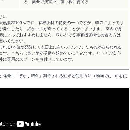
る、健全で病害虫に強い株に育てる
さい
天然素材100％です。有機肥料の特徴の一つですが、季節によっては
が発生したり、細かい虫が寄ってくることがございます。 室内で育
節によっておすすめしません。匂いがでる等有機質特性の困る方は
使いください。
まれるBS菌が発酵して表面上に白いフワフワしたものがあらわれる
ます。こちらは良い菌が活動を始めているためです。どうぞご安心
外に専用のスプーンをお付けしています。
と持続性「ぼかし肥料」期待される効果と使用方法（動画では1kgを使