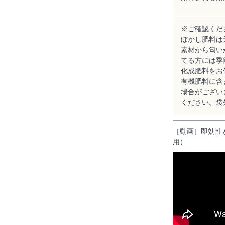
※ご確認くだ
ぼかし肥料は
素材から匂い
てる方には季
化成肥料をお
有機肥料に含
場合がござい
ください。袋
［動画］即効性
用）