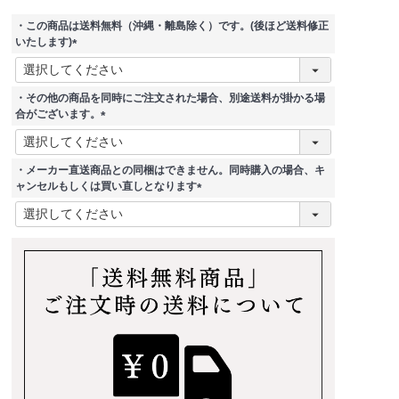
・この商品は送料無料（沖縄・離島除く）です。(後ほど送料修正
いたします)
(
必
須
・その他の商品を同時にご注文された場合、別途送料が掛かる場
)
合がございます。
(
必
須
・メーカー直送商品との同梱はできません。同時購入の場合、キ
)
ャンセルもしくは買い直しとなります
(
必
須
)