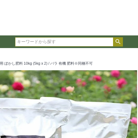
在庫ありのみ表示
複数の条件を選択して絞り込み検索が可能です。
選択した項目全てに該当する品種のみ検索結果に表示され
検索
タイプ、カラー、ブランドなどは1つずつ選択してくださ
し肥料 10kg (5kg x 2) / バラ 有機 肥料※同梱不可