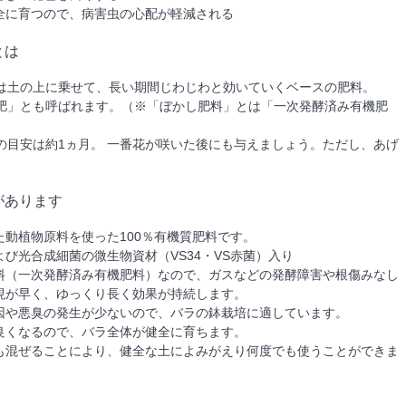
全に育つので、病害虫の心配が軽減される
とは
は土の上に乗せて、長い期間じわじわと効いていくベースの肥料。
肥」とも呼ばれます。（※「ぼかし肥料」とは「一次発酵済み有機肥
）
の目安は約1ヵ月。 一番花が咲いた後にも与えましょう。ただし、あげ
。
があります
た動植物原料を使った100％有機質肥料です。
よび光合成細菌の微生物資材（VS34・VS赤菌）入り
料（一次発酵済み有機肥料）なので、ガスなどの発酵障害や根傷みなし
現が早く、ゆっくり長く効果が持続します。
因や悪臭の発生が少ないので、バラの鉢栽培に適しています。
良くなるので、バラ全体が健全に育ちます。
も混ぜることにより、健全な土によみがえり何度でも使うことができま