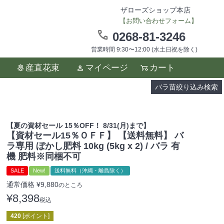
ザローズショップ本店
【お問い合わせフォーム】
0268-81-3246
営業時間 9:30〜12:00 (水土日祝を除く)
ます。
産直花束
マイページ
カート
い。
バラ苗絞り込み検索
【夏の資材セール 15％OFF！ 8/31(月)まで】
【資材セール15％ＯＦＦ】 【送料無料】 バ
ラ専用 ぼかし肥料 10kg (5kg x 2) / バラ 有
機 肥料※同梱不可
SALE
New!
送料無料（沖縄・離島除く）
通常価格
¥
9,880
のところ
¥
8,398
税込
420
[ポイント]