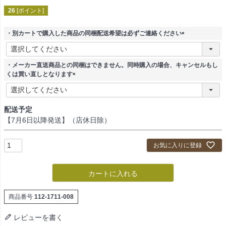
26
[ポイント]
・別カートで購入した商品の同梱配送希望は必ずご連絡ください
(
必
須
・メーカー直送商品との同梱はできません。同時購入の場合、キャンセルもし
)
くは買い直しとなります
(
必
須
配送予定
)
【7月6日以降発送】（店休日除）
お気に入りに登録
カートに入れる
商品番号
112-1711-008
レビューを書く