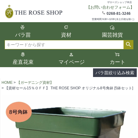
ザローズショップ本店
【お問い合わせフォーム】
在庫
0268-81-3246
在庫ありのみ表示
営業時間 9:30〜12:00 (水土日祝を除く)
複数の条件を選択して絞り込み検索が可能
バラ苗
資材
園芸雑貨
です。
選択した項目全てに該当する品種のみ検索
検索
結果に表示されます。
タイプ、カラー、ブランドなどは1つずつ選
産直花束
マイページ
カート
択してください。
バラ苗絞り込み検索
HOME
【ガーデニング資材】
【資材セール15％ＯＦＦ】 THE ROSE SHOP オリジナル8号角鉢 [5鉢セット]