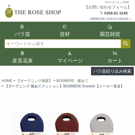
ザローズショップ本店
【お問い合わせフォーム】
在庫
0268-81-3246
在庫ありのみ表示
営業時間 9:30〜12:00 (水土日祝を除く)
複数の条件を選択して絞り込み検索が可能
バラ苗
資材
園芸雑貨
です。
選択した項目全てに該当する品種のみ検索
検索
結果に表示されます。
タイプ、カラー、ブランドなどは1つずつ選
産直花束
マイページ
カート
択してください。
バラ苗絞り込み検索
HOME
【ガーデニング雑貨】
BOSMERE - 膝あて
【ガーデニング 膝あてクッション】BOSMERE Kneeler【メーカー直送】