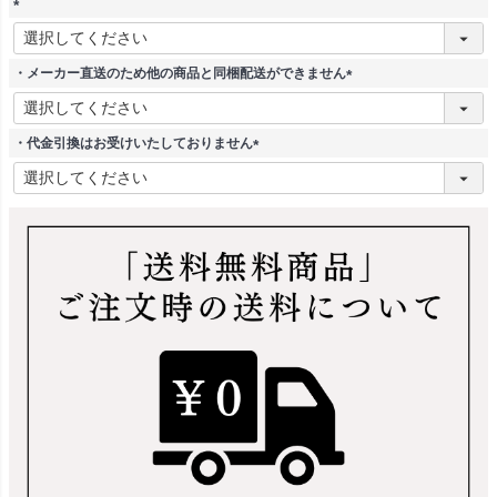
(
必
須
・メーカー直送のため他の商品と同梱配送ができません
)
(
必
須
・代金引換はお受けいたしておりません
)
(
必
須
)