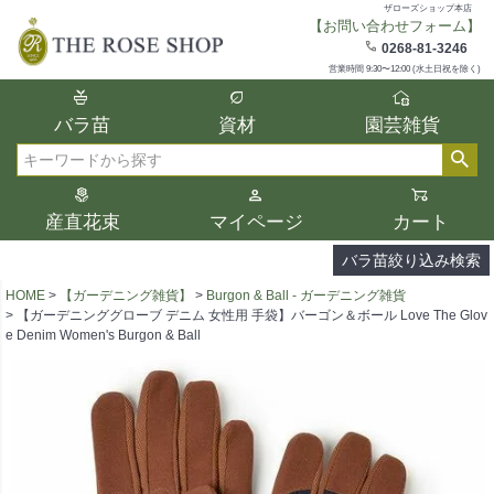
ザローズショップ本店
【お問い合わせフォーム】
在庫
0268-81-3246
在庫ありのみ表示
営業時間 9:30〜12:00 (水土日祝を除く)
複数の条件を選択して絞り込み検索が可能
バラ苗
資材
園芸雑貨
です。
選択した項目全てに該当する品種のみ検索
検索
結果に表示されます。
タイプ、カラー、ブランドなどは1つずつ選
産直花束
マイページ
カート
択してください。
バラ苗絞り込み検索
HOME
【ガーデニング雑貨】
Burgon & Ball - ガーデニング雑貨
【ガーデニンググローブ デニム 女性用 手袋】バーゴン＆ボール Love The Glov
e Denim Women's Burgon & Ball