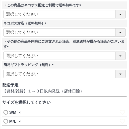
・この商品はネコポス配送ご利用で送料無料です
(
必
須
ネコポス対応（送料無料）
)
(
必
須
・その他の商品を同時にご注文された場合、別途送料が掛かる場合がございま
)
す
(
必
須
簡易ギフトラッピング（無料）
)
(
必
須
配送予定
)
【資材/雑貨】１～３日以内発送（店休日除）
サイズを選択してください
S/M
×
M/L
×