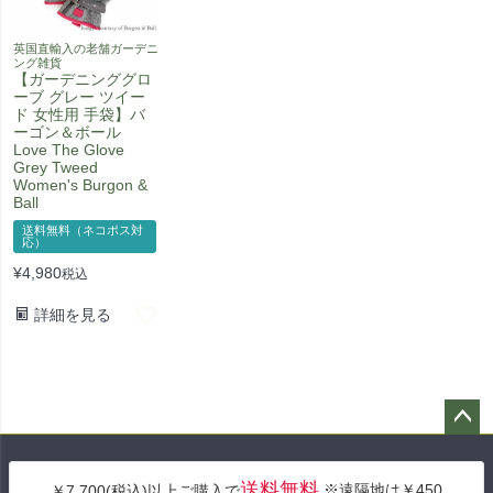
英国直輸入の老舗ガーデニ
ング雑貨
【ガーデニンググロ
ーブ グレー ツイー
ド 女性用 手袋】バ
ーゴン＆ボール
Love The Glove
Grey Tweed
Women's Burgon &
Ball
送料無料（ネコポス対
応）
¥
4,980
税込
詳細を見る
ペー
ジト
送料無料
※遠隔地は￥450
￥7,700(税込)以上ご購入で
ップ