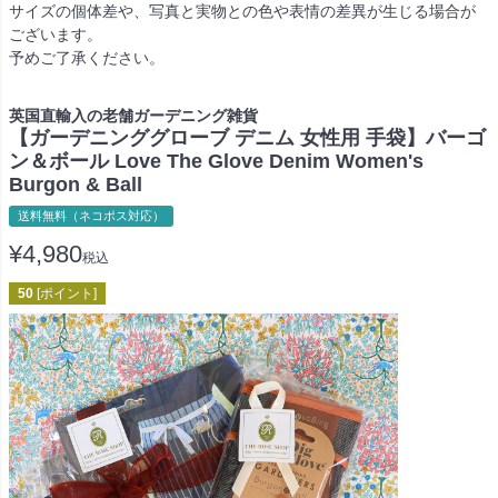
サイズの個体差や、写真と実物との色や表情の差異が生じる場合が
ございます。
予めご了承ください。
英国直輸入の老舗ガーデニング雑貨
【ガーデニンググローブ デニム 女性用 手袋】バーゴ
ン＆ボール Love The Glove Denim Women's
Burgon & Ball
送料無料（ネコポス対応）
¥
4,980
税込
50
[ポイント]