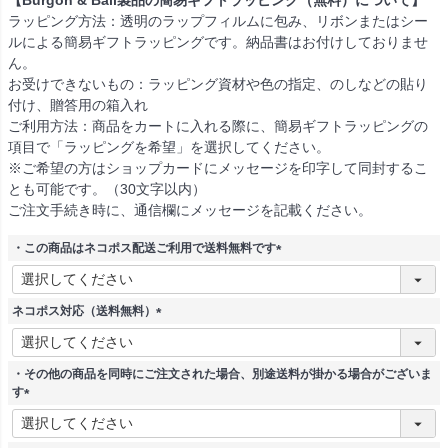
【Burgon & Ball製品の簡易ギフトラッピング（無料）について】
ラッピング方法：透明のラップフィルムに包み、リボンまたはシー
ルによる簡易ギフトラッピングです。納品書はお付けしておりませ
ん。
お受けできないもの：ラッピング資材や色の指定、のしなどの貼り
付け、贈答用の箱入れ
ご利用方法：商品をカートに入れる際に、簡易ギフトラッピングの
項目で「ラッピングを希望」を選択してください。
※ご希望の方はショップカードにメッセージを印字して同封するこ
とも可能です。（30文字以内）
ご注文手続き時に、通信欄にメッセージを記載ください。
・この商品はネコポス配送ご利用で送料無料です
(
必
須
ネコポス対応（送料無料）
)
(
必
須
・その他の商品を同時にご注文された場合、別途送料が掛かる場合がございま
)
す
(
必