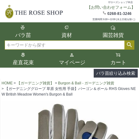
ザローズショップ本店
【お問い合わせフォーム】
在庫
0268-81-3246
在庫ありのみ表示
営業時間 9:30〜12:00 (水土日祝を除く)
複数の条件を選択して絞り込み検索が可能
バラ苗
資材
園芸雑貨
です。
選択した項目全てに該当する品種のみ検索
検索
結果に表示されます。
タイプ、カラー、ブランドなどは1つずつ選
産直花束
マイページ
カート
択してください。
バラ苗絞り込み検索
HOME
【ガーデニング雑貨】
Burgon & Ball - ガーデニング雑貨
【ガーデニンググローブ 草原 女性用 手袋】バーゴン＆ボール RHS Gloves NE
W British Meadow Women's Burgon & Ball