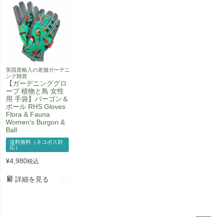
英国直輸入の老舗ガーデニ
ング雑貨
【ガーデニンググロ
ーブ 植物と鳥 女性
用 手袋】バーゴン＆
ボール RHS Gloves
Flora & Fauna
Women's Burgon &
Ball
送料無料（ネコポス対
応）
¥
4,980
税込
詳細を見る