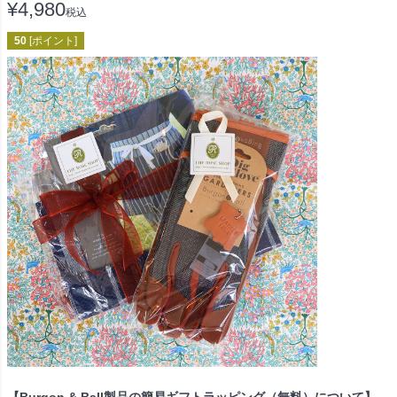
¥
4,980
税込
50
[ポイント]