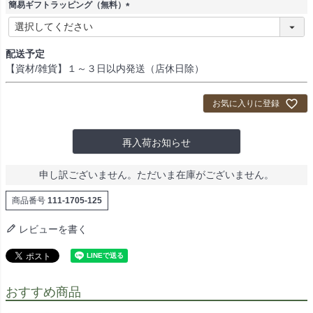
須
簡易ギフトラッピング（無料）
)
(
必
須
配送予定
)
【資材/雑貨】１～３日以内発送（店休日除）
お気に入りに登録
再入荷お知らせ
申し訳ございません。ただいま在庫がございません。
商品番号
111-1705-125
レビューを書く
おすすめ商品