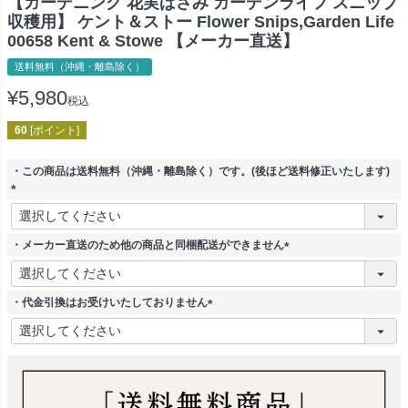
【ガーデニング 花実ばさみ ガーデンライフ スニップ
収穫用】 ケント＆ストー Flower Snips,Garden Life
00658 Kent & Stowe 【メーカー直送】
送料無料（沖縄・離島除く）
¥
5,980
税込
60
[ポイント]
・この商品は送料無料（沖縄・離島除く）です。(後ほど送料修正いたします)
(
必
須
・メーカー直送のため他の商品と同梱配送ができません
)
(
必
須
・代金引換はお受けいたしておりません
)
(
必
須
)