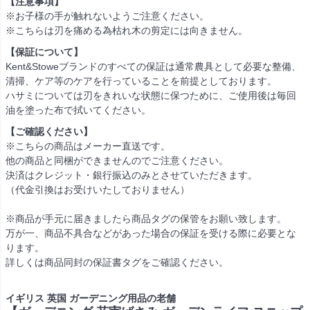
【注意事項】
※お子様の手が触れないようご注意ください。
※こちらは刃を痛める為枯れ木の剪定には向きません。
【保証について】
Kent&Stoweブランドのすべての保証は通常農具として必要な整備、
清掃、ケア等のケアを行っていることを前提としております。
ハサミについては刃をきれいな状態に保つために、ご使用後は毎回
油を塗った布で拭いてください。
【ご確認ください】
※こちらの商品はメーカー直送です。
他の商品と同梱ができませんのでご注意ください。
決済はクレジット・銀行振込のみとさせていただきます。
（代金引換はお受けいたしておりません）
※商品が手元に届きましたら商品タグの保管をお願い致します。
万が一、商品不具合などがあった場合の保証を受ける際に必要とな
ります。
詳しくは商品同封の保証書タグをご確認ください。
イギリス 英国 ガーデニング用品の老舗