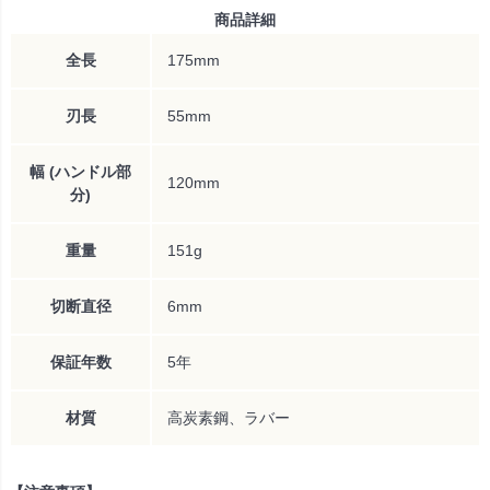
商品詳細
全長
175mm
刃長
55mm
幅 (ハンドル部
120mm
分)
重量
151g
切断直径
6mm
保証年数
5年
材質
高炭素鋼、ラバー