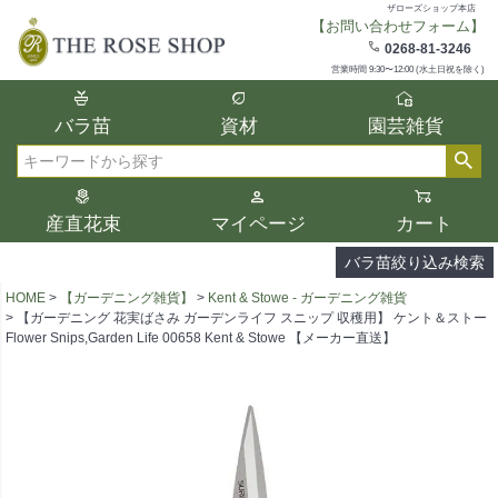
ザローズショップ本店
【お問い合わせフォーム】
在庫
0268-81-3246
在庫ありのみ表示
営業時間 9:30〜12:00 (水土日祝を除く)
複数の条件を選択して絞り込み検索が可能
バラ苗
資材
園芸雑貨
です。
選択した項目全てに該当する品種のみ検索
検索
結果に表示されます。
タイプ、カラー、ブランドなどは1つずつ選
産直花束
マイページ
カート
択してください。
バラ苗絞り込み検索
HOME
【ガーデニング雑貨】
Kent & Stowe - ガーデニング雑貨
【ガーデニング 花実ばさみ ガーデンライフ スニップ 収穫用】 ケント＆ストー
Flower Snips,Garden Life 00658 Kent & Stowe 【メーカー直送】