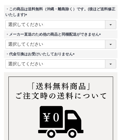
・この商品は送料無料（沖縄・離島除く）です。(後ほど送料修正
いたします)
(
必
須
・メーカー直送のため他の商品と同梱配送ができません
)
(
必
須
・代金引換はお受けいたしておりません
)
(
必
須
)