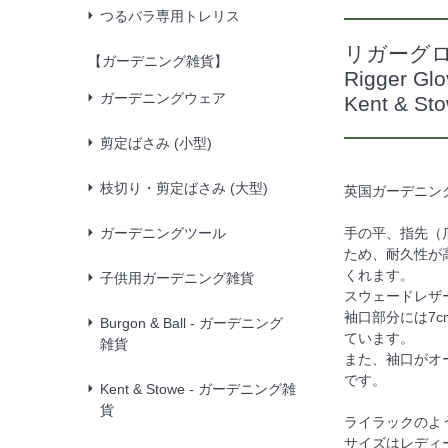
つるバラ専用トレリス
リガーグロ
【ガーデニング雑貨】
Rigger Gl
ガーデニングウェア
Kent & 
剪定ばさみ (小型)
枝切り・剪定ばさみ (大型)
英国ガーデニング
ガーデニングツール
手の平、指先（
ため、耐久性が
くれます。
子供用ガーデニング雑貨
スウェードレザ
袖口部分には7
Burgon & Ball - ガーデニング
ています。
雑貨
また、袖口がオ
です。
Kent & Stowe - ガーデニング雑
貨
ライラックのよ
サイズはレディ