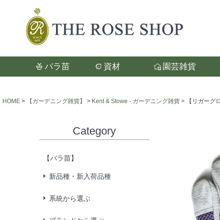
バラ苗
資材
園芸雑貨
検索
HOME
【ガーデニング雑貨】
Kent & Stowe - ガーデニング雑貨
【リガーグローブ
Category
【バラ苗】
新品種・新入荷品種
系統から選ぶ