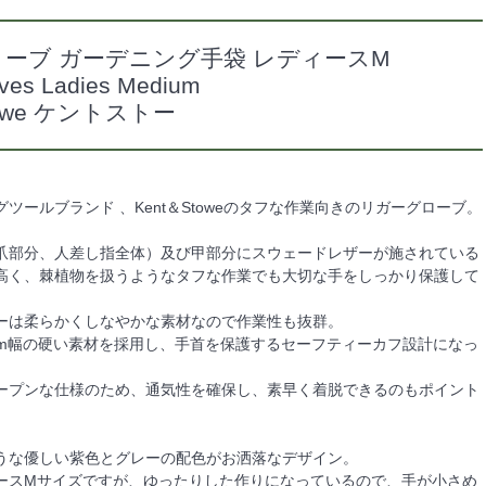
ーブ ガーデニング手袋 レディースM
oves Ladies Medium
Stowe ケントストー
ツールブランド 、Kent＆Stoweのタフな作業向きのリガーグローブ。
爪部分、人差し指全体）及び甲部分にスウェードレザーが施されている
高く、棘植物を扱うようなタフな作業でも大切な手をしっかり保護して
ーは柔らかくしなやかな素材なので作業性も抜群。
cm幅の硬い素材を採用し、手首を保護するセーフティーカフ設計になっ
ープンな仕様のため、通気性を確保し、素早く着脱できるのもポイント
うな優しい紫色とグレーの配色がお洒落なデザイン。
ースMサイズですが、ゆったりした作りになっているので、手が小さめ