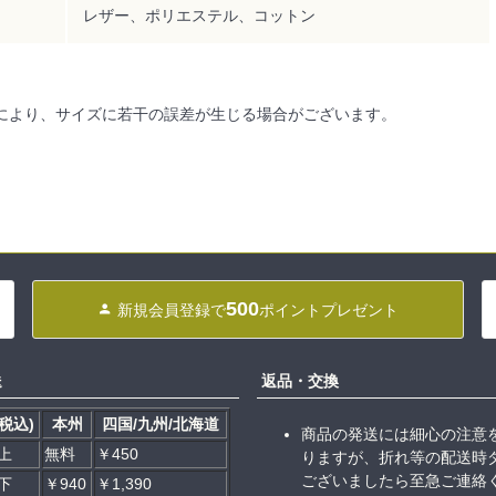
レザー、ポリエステル、コットン
により、サイズに若干の誤差が生じる場合がございます。
500
新規会員登録で
ポイントプレゼント
送
返品・交換
税込)
本州
四国/九州/北海道
商品の発送には細心の注意
以上
無料
￥450
りますが、折れ等の配送時
ございましたら至急ご連絡
以下
￥940
￥1,390