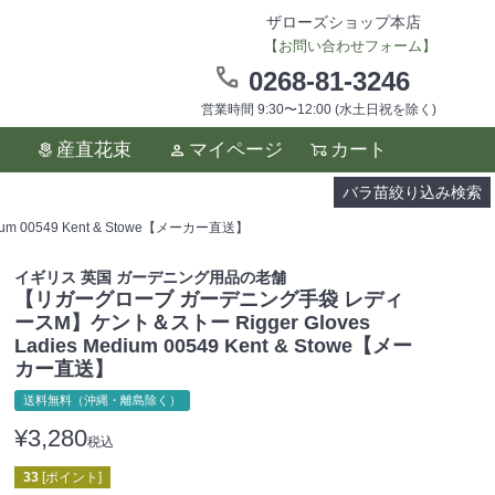
ザローズショップ本店
【お問い合わせフォーム】
0268-81-3246
営業時間 9:30〜12:00 (水土日祝を除く)
ます。
産直花束
マイページ
カート
い。
バラ苗絞り込み検索
 00549 Kent & Stowe【メーカー直送】
イギリス 英国 ガーデニング用品の老舗
【リガーグローブ ガーデニング手袋 レディ
ースM】ケント＆ストー Rigger Gloves
Ladies Medium 00549 Kent & Stowe【メー
カー直送】
送料無料（沖縄・離島除く）
¥
3,280
税込
33
[ポイント]