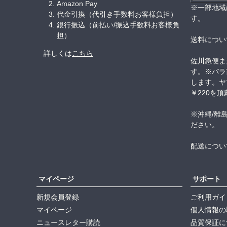
Amazon Pay
※一部地域
代金引換（代引き手数料お客様負担）
す。
銀行振込（前払い/振込手数料お客様負
担）
送料につい
詳しくは
こちら
佐川急便ま
す。※バラ
します。ヤ
￥220を
※沖縄/離
ださい。
配送につい
マイページ
サポート
新規会員登録
ご利用ガイ
マイページ
個人情報の
ニュースレター購読
品質保証に