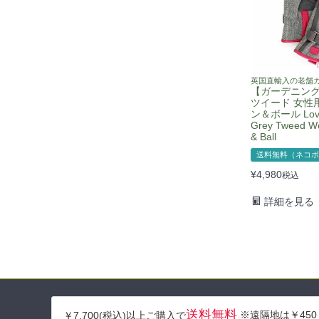
英国直輸入の老舗
【ガーデニング
ツイード 女性
ン＆ボール Love
Grey Tweed W
& Ball
送料無料（ネコポ
¥
4,980
税込
詳細を見る
送料無料
※遠隔地は￥450
￥7,700(税込)以上ご購入で