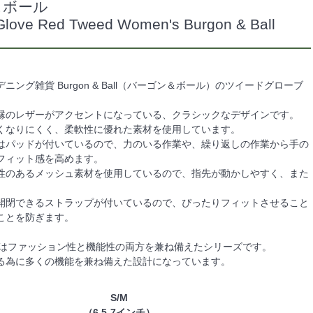
＆ボール
Glove Red Tweed Women's Burgon & Ball
ニング雑貨 Burgon & Ball（バーゴン＆ボール）のツイードグローブ
縁のレザーがアクセントになっている、クラシックなデザインです。
くなりにくく、柔軟性に優れた素材を使用しています。
はパッドが付いているので、力のいる作業や、繰り返しの作業から手の
フィット感を高めます。
性のあるメッシュ素材を使用しているので、指先が動かしやすく、また
。
開閉できるストラップが付いているので、ぴったりフィットさせること
ことを防ぎます。
 Gloveはファッション性と機能性の両方を兼ね備えたシリーズです。
る為に多くの機能を兼ね備えた設計になっています。
S/M
（6.5-7インチ）