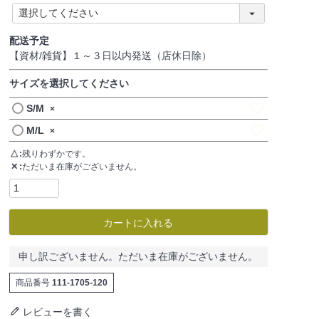
)
(
必
須
配送予定
)
【資材/雑貨】１～３日以内発送（店休日除）
サイズを選択してください
S/M
×
M/L
×
△
残りわずかです。
✕
ただいま在庫がございません。
カートに入れる
申し訳ございません。ただいま在庫がございません。
商品番号
111-1705-120
レビューを書く