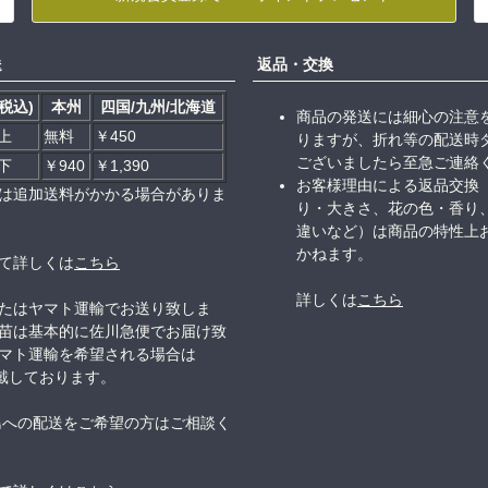
送
返品・交換
税込)
本州
四国/九州/北海道
商品の発送には細心の注意
以上
無料
￥450
りますが、折れ等の配送時
ございましたら至急ご連絡
以下
￥940
￥1,390
お客様理由による返品交換
は追加送料がかかる場合がありま
り・大きさ、花の色・香り
違いなど）は商品の特性上
かねます。
て詳しくは
こちら
詳しくは
こちら
たはヤマト運輸でお送り致しま
苗は基本的に佐川急便でお届け致
マト運輸を希望される場合は
頂戴しております。
島への配送をご希望の方はご相談く