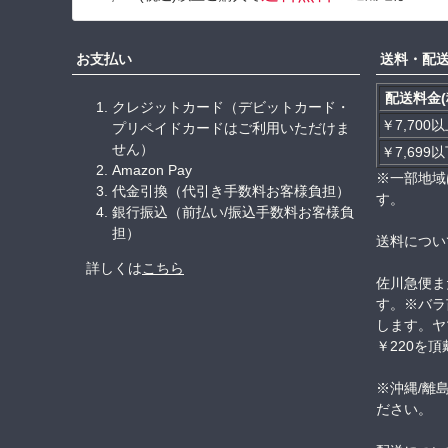
お支払い
送料・配
配送料金(
クレジットカード（デビットカード・
￥7,700
プリペイドカードはご利用いただけま
せん）
￥7,699
Amazon Pay
※一部地域
代金引換（代引き手数料お客様負担）
す。
銀行振込（前払い/振込手数料お客様負
担）
送料につい
詳しくは
こちら
佐川急便ま
す。※バラ
します。ヤ
￥220を
※沖縄/離
ださい。