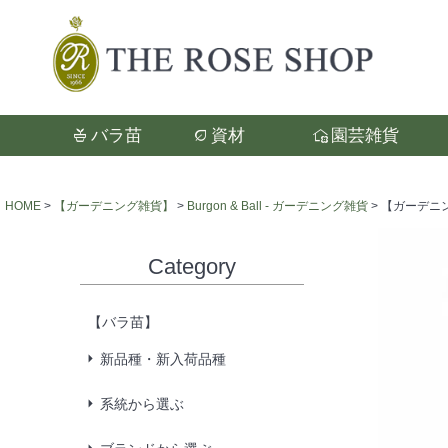
バラ苗
資材
園芸雑貨
検索
HOME
【ガーデニング雑貨】
Burgon & Ball - ガーデニング雑貨
【ガーデニンググ
Category
【バラ苗】
新品種・新入荷品種
系統から選ぶ