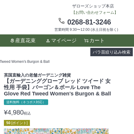
ザローズショップ本店
【お問い合わせフォーム】
0268-81-3246
営業時間 9:30〜12:00 (水土日祝を除く)
ます。
産直花束
マイページ
カート
い。
バラ苗絞り込み検索
Women's Burgon & Ball
英国直輸入の老舗ガーデニング雑貨
【ガーデニンググローブ レッド ツイード 女
性用 手袋】バーゴン＆ボール Love The
Glove Red Tweed Women's Burgon & Ball
送料無料（ネコポス対応）
¥
4,980
税込
50
[ポイント]