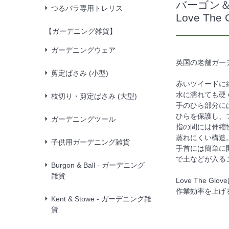
バーゴン
つるバラ専用トレリス
Love The 
【ガーデニング雑貨】
ガーデニングウェア
英国の老舗ガーデ
剪定ばさみ (小型)
赤いツイードに
水に濡れても硬
枝切り・剪定ばさみ (大型)
手のひら部分に
ひらを保護し、
ガーデニングツール
指の間には伸縮
蒸れにくい構造
子供用ガーデニング雑貨
手首には簡単に
で土などが入る
Burgon & Ball - ガーデニング
雑貨
Love The
作業効率を上げ
Kent & Stowe - ガーデニング雑
貨