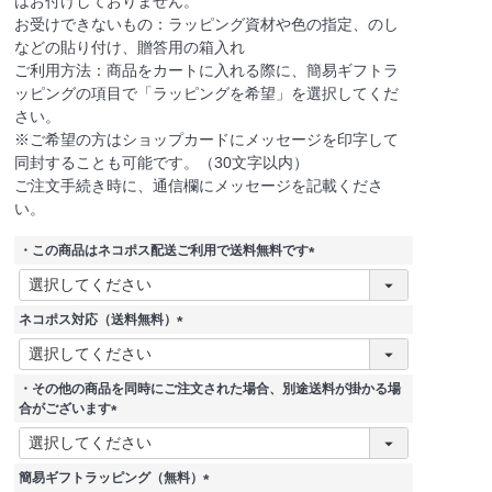
はお付けしておりません。
お受けできないもの：ラッピング資材や色の指定、のし
などの貼り付け、贈答用の箱入れ
ご利用方法：商品をカートに入れる際に、簡易ギフトラ
ッピングの項目で「ラッピングを希望」を選択してくだ
さい。
※ご希望の方はショップカードにメッセージを印字して
同封することも可能です。（30文字以内）
ご注文手続き時に、通信欄にメッセージを記載くださ
い。
・この商品はネコポス配送ご利用で送料無料です
(
必
須
ネコポス対応（送料無料）
)
(
必
須
・その他の商品を同時にご注文された場合、別途送料が掛かる場
)
合がございます
(
必
須
簡易ギフトラッピング（無料）