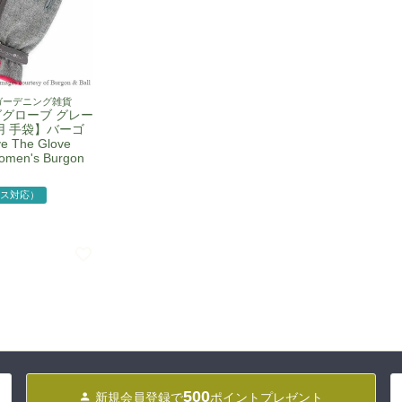
ガーデニング雑貨
グローブ グレー
用 手袋】バーゴ
 The Glove
omen's Burgon
ス対応）
500
新規会員登録で
ポイントプレゼント