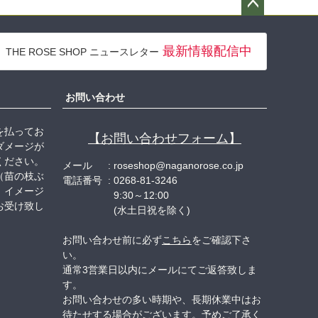
ペー
ジト
最新情報配信中
THE ROSE SHOP ニュースレター
ップ
へ
お問い合わせ
を払ってお
【お問い合わせフォーム】
ダメージが
ください。
メール
roseshop@naganorose.co.jp
（苗の枝ぶ
電話番号
0268-81-3246
、イメージ
9:30～12:00
お受け致し
(水土日祝を除く)
お問い合わせ前に必ず
こちら
をご確認下さ
い。
通常3営業日以内にメールにてご返答致しま
す。
お問い合わせの多い時期や、長期休業中はお
待たせする場合がございます。予めご了承く