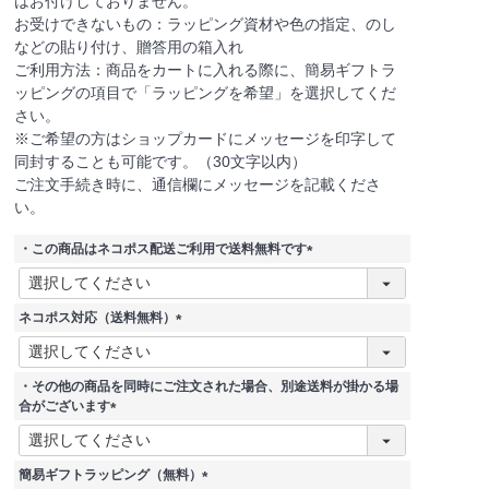
はお付けしておりません。
お受けできないもの：ラッピング資材や色の指定、のし
などの貼り付け、贈答用の箱入れ
ご利用方法：商品をカートに入れる際に、簡易ギフトラ
ッピングの項目で「ラッピングを希望」を選択してくだ
さい。
※ご希望の方はショップカードにメッセージを印字して
同封することも可能です。（30文字以内）
ご注文手続き時に、通信欄にメッセージを記載くださ
い。
・この商品はネコポス配送ご利用で送料無料です
(
必
須
ネコポス対応（送料無料）
)
(
必
須
・その他の商品を同時にご注文された場合、別途送料が掛かる場
)
合がございます
(
必
須
簡易ギフトラッピング（無料）