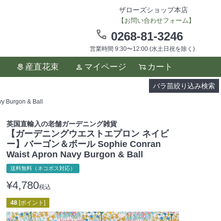
ザローズショップ本店
【お問い合わせフォーム】
0268-81-3246
営業時間 9:30〜12:00 (水土日祝を除く)
ます。
産直花束
マイページ
カート
い。
バラ苗絞り込み検索
rgon & Ball
英国直輸入の老舗ガーデニング雑貨
【ガーデニングウエストエプロン ネイビ
ー】バーゴン＆ボール Sophie Conran
Waist Apron Navy Burgon & Ball
送料無料（ネコポス対応）
¥
4,780
税込
48
[ポイント]