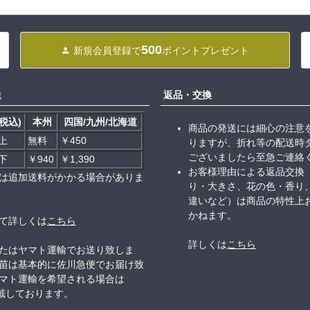
500
新規会員登録で
ポイントプレゼント
送
返品・交換
税込)
本州
四国/九州/北海道
商品の発送には細心の注意
以上
無料
￥450
りますが、折れ等の配送時
ございましたら至急ご連絡
以下
￥940
￥1,390
お客様理由による返品交換
は追加送料がかかる場合がありま
り・大きさ、花の色・香り
違いなど）は商品の特性上
かねます。
て詳しくは
こちら
詳しくは
こちら
たはヤマト運輸でお送り致しま
苗は基本的に佐川急便でお届け致
マト運輸を希望される場合は
頂戴しております。