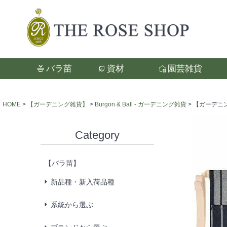
バラ苗
資材
園芸雑貨
検索
HOME
【ガーデニング雑貨】
Burgon & Ball - ガーデニング雑貨
【ガーデニングウ
Category
【バラ苗】
新品種・新入荷品種
系統から選ぶ