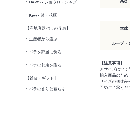
高さ
HAWS - ジョウロ・ジャグ
Kew - 鉢・花瓶
【産地直送バラの花束】
本体
生産者から選ぶ
ループ・
バラを部屋に飾る
【注意事項】
バラの花束を贈る
※サイズは全て
輸入商品のため
【雑貨・ギフト】
サイズの個体差
予めご了承くだ
バラの香りと暮らす