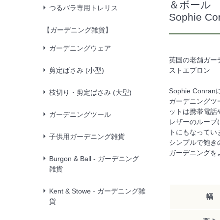
＆ボール
つるバラ専用トレリス
Sophie Con
【ガーデニング雑貨】
ガーデニングウェア
英国の老舗ガーデ
剪定ばさみ (小型)
ストエプロン
Sophie C
枝切り・剪定ばさみ (大型)
ガーデニングツ
ットは携帯電話
ガーデニングツール
レザーのループ
トにもなってい
子供用ガーデニング雑貨
シンプルで飽き
ガーデニングを
Burgon & Ball - ガーデニング
雑貨
Kent & Stowe - ガーデニング雑
幅
貨