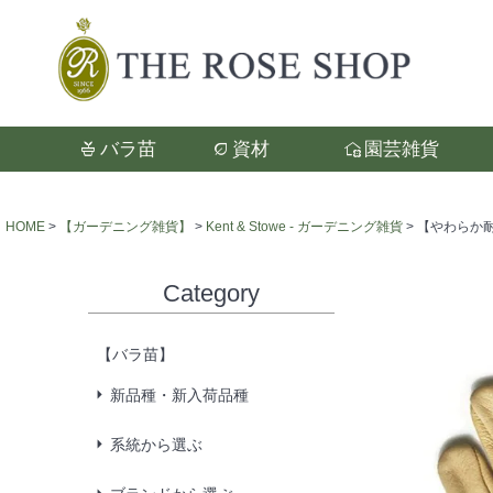
バラ苗
資材
園芸雑貨
検索
HOME
【ガーデニング雑貨】
Kent & Stowe - ガーデニング雑貨
【やわらか耐水レ
Category
【バラ苗】
新品種・新入荷品種
系統から選ぶ