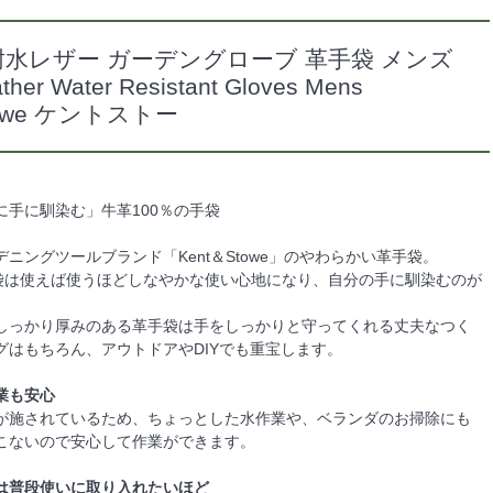
水レザー ガーデングローブ 革手袋 メンズ
ther Water Resistant Gloves Mens
Stowe ケントストー
に手に馴染む」牛革100％の手袋
ニングツールブランド「Kent＆Stowe」のやわらかい革手袋。
手袋は使えば使うほどしなやかな使い心地になり、自分の手に馴染むのが
。
しっかり厚みのある革手袋は手をしっかりと守ってくれる丈夫なつく
グはもちろん、アウトドアやDIYでも重宝します。
業も安心
が施されているため、ちょっとした水作業や、ベランダのお掃除にも
こないので安心して作業ができます。
は普段使いに取り入れたいほど