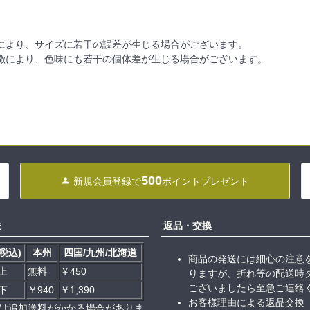
により、サイズに若干の誤差が生じる場合がございます。
徴により、色味にも若干の個体差が生じる場合がございます。
500
新規会員登録で
ポイントプレゼント
送
返品・交換
税込)
本州
四国/九州/北海道
商品の発送には細心の注意
以上
無料
￥450
りますが、折れ等の配送時
ございましたら至急ご連絡
以下
￥940
￥1,390
お客様理由による返品交換
は追加送料がかかる場合がありま