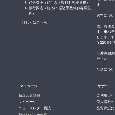
代金引換（代引き手数料お客様負担）
す。
銀行振込（前払い/振込手数料お客様負
担）
送料につい
詳しくは
こちら
佐川急便ま
す。※バラ
します。ヤ
￥220を
※沖縄/離
ださい。
配送につい
マイページ
サポート
新規会員登録
ご利用ガイ
マイページ
個人情報の
ニュースレター購読
品質保証に
商品レビュー一覧