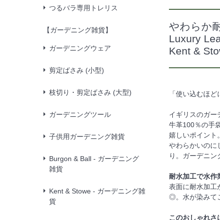
つるバラ専用トレリス
やわらか耐
【ガーデニング雑貨】
Luxury Lea
ガーデニングウェア
Kent & 
剪定ばさみ (小型)
枝切り・剪定ばさみ (大型)
「使い込むほど
ガーデニングツール
イギリスのガーデ
牛革100％の
嬉しいポイント
子供用ガーデニング雑貨
やわらかいのに
り。ガーデニン
Burgon & Ball - ガーデニング
雑貨
耐水加工で水作
表面に耐水加工
Kent & Stowe - ガーデニング雑
◎。水が染みて
貨
このおしゃれさ