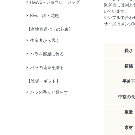
HAWS - ジョウロ・ジャグ
繋ぎ目には同系色
いています。
Kew - 鉢・花瓶
シンプルで合わ
サイズはメンズ
【産地直送バラの花束】
生産者から選ぶ
長さ
バラを部屋に飾る
横幅
バラの花束を贈る
【雑貨・ギフト】
手首下
バラの香りと暮らす
中指の長
重量
素材