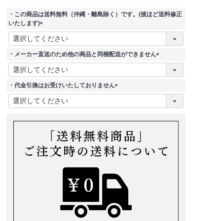
・この商品は送料無料（沖縄・離島除く）です。(後ほど送料修正
いたします)
(
必
須
・メーカー直送のため他の商品と同梱配送ができません
)
(
必
須
・代金引換はお受けいたしておりません
)
(
必
須
)