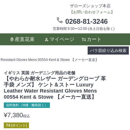
ザローズショップ本店
【お問い合わせフォーム】
0268-81-3246
営業時間 9:30〜12:00 (水土日祝を除く)
ます。
産直花束
マイページ
カート
い。
バラ苗絞り込み検索
ant Gloves Mens 00554 Kent & Stowe 【メーカー直送】
イギリス 英国 ガーデニング用品の老舗
【やわらか耐水レザー ガーデングローブ 革
手袋 メンズ】 ケント＆ストー Luxury
Leather Water Resistant Gloves Mens
00554 Kent & Stowe 【メーカー直送】
送料無料（沖縄・離島除く）
¥
7,380
税込
74
[ポイント]