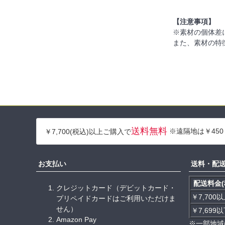
【注意事項】
※素材の個体差
また、素材の特
送料無料
※遠隔地は￥450
￥7,700(税込)以上ご購入で
お支払い
送料・配
配送料金(
クレジットカード（デビットカード・
￥7,700
プリペイドカードはご利用いただけま
せん）
￥7,699
Amazon Pay
※一部地域