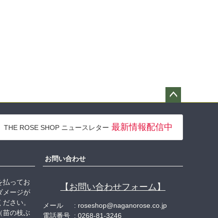
ペー
ジト
最新情報配信中
THE ROSE SHOP ニュースレター
ップ
へ
お問い合わせ
を払ってお
【お問い合わせフォーム】
ダメージが
ください。
メール
roseshop@naganorose.co.jp
（苗の枝ぶ
電話番号
0268-81-3246