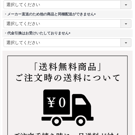
(
必
須
・メーカー直送のため他の商品と同梱配送ができません
)
(
必
須
・代金引換はお受けいたしておりません
)
(
必
須
)