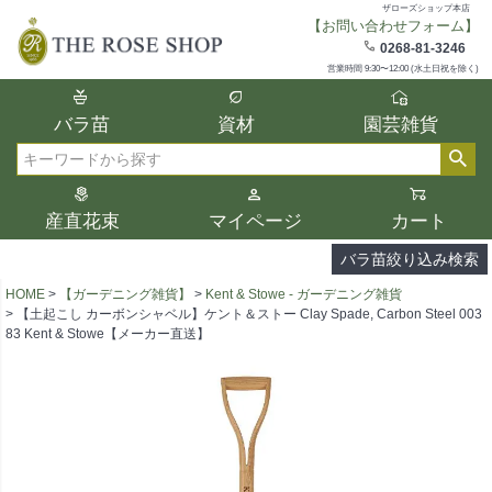
ザローズショップ本店
【お問い合わせフォーム】
在庫
0268-81-3246
在庫ありのみ表示
営業時間 9:30〜12:00 (水土日祝を除く)
複数の条件を選択して絞り込み検索が可能
バラ苗
資材
園芸雑貨
です。
選択した項目全てに該当する品種のみ検索
検索
結果に表示されます。
タイプ、カラー、ブランドなどは1つずつ選
産直花束
マイページ
カート
択してください。
バラ苗絞り込み検索
HOME
【ガーデニング雑貨】
Kent & Stowe - ガーデニング雑貨
【土起こし カーボンシャベル】ケント＆ストー Clay Spade, Carbon Steel 003
83 Kent & Stowe【メーカー直送】