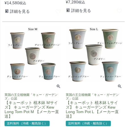
¥
7,280
税込
¥
14,580
税込
詳細を見る
詳細を見る
英国の王立植物園「キュー・ガーデン
英国の王立植物園「キュー・ガーデン
ズ」公認
ズ」公認
【キューポット 植木鉢 Mサイ
【キューポット 植木鉢 Lサイ
ズ】 キューガーデンズ Kew
ズ】 キューガーデンズ Kew
Long Tom Pot M 【メーカー直
Long Tom Pot L 【メーカー直
送】
送】
送料無料（沖縄・離島除く）
送料無料（沖縄・離島除く）