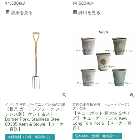
¥
4,580
¥
4,580
税込
税込
詳細を見る
詳細を見る
イギリス 英国 ガーデニング用品の老舗
英国の王立植物園「キュー・ガーデン
【長尺 ガーデンフォーク ステ
ズ」公認
【キューポット 植木鉢 Sサイ
ンレス製】 ケント＆ストー
ズ】 キューガーデンズ Kew
Border Fork, Stainless Steel
Long Tom Pot S 【メーカー直
00385 Kent & Stowe 【メーカ
送】
ー直送】
送料無料（沖縄・離島除く）
送料無料（沖縄・離島除く）