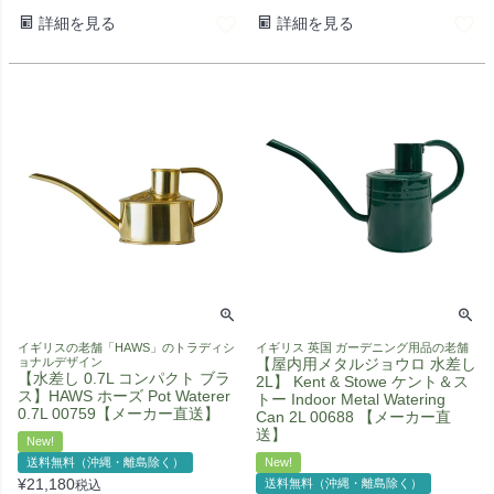
詳細を見る
詳細を見る
イギリスの老舗「HAWS」のトラディシ
イギリス 英国 ガーデニング用品の老舗
ョナルデザイン
【屋内用メタルジョウロ 水差し
【水差し 0.7L コンパクト ブラ
2L】 Kent & Stowe ケント＆ス
ス】HAWS ホーズ Pot Waterer
トー Indoor Metal Watering
0.7L 00759【メーカー直送】
Can 2L 00688 【メーカー直
送】
New!
送料無料（沖縄・離島除く）
New!
¥
21,180
送料無料（沖縄・離島除く）
税込