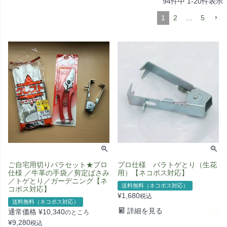
94
件中
1
-
20
件表示
1
2
…
5
ご自宅用切りバラセット★プロ
プロ仕様 バラトゲとり（生花
仕様 ／牛革の手袋／剪定ばさみ
用）【ネコポス対応】
／トゲとり／ガーデニング【ネ
送料無料（ネコポス対応）
コポス対応】
¥
1,680
税込
送料無料（ネコポス対応）
詳細を見る
通常価格
¥
10,340
のところ
¥
9,280
税込