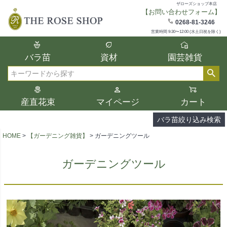
ザローズショップ本店
【お問い合わせフォーム】
在庫
0268-81-3246
在庫ありのみ表示
営業時間 9:30〜12:00 (水土日祝を除く)
複数の条件を選択して絞り込み検索が可能
バラ苗
資材
園芸雑貨
です。
選択した項目全てに該当する品種のみ検索
検索
結果に表示されます。
タイプ、カラー、ブランドなどは1つずつ選
産直花束
マイページ
カート
択してください。
バラ苗絞り込み検索
HOME
【ガーデニング雑貨】
ガーデニングツール
ガーデニングツール