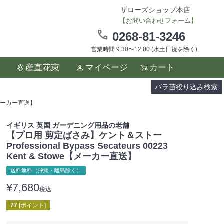
ザローズショップ本店
【お問い合わせフォーム】
0268-81-3246
営業時間 9:30〜12:00 (水土日祝を除く)
ます。
産直花束
マイページ
カート
い。
バラ苗絞り込み検索
we【メーカー直送】
イギリス 英国 ガーデニング用品の老舗
【プロ用 剪定ばさみ】ケント＆ストー
Professional Bypass Secateurs 00223
Kent & Stowe【メーカー直送】
送料無料（沖縄・離島除く）
¥
7,680
税込
77
[ポイント]