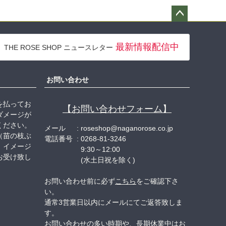
ペー
ジト
最新情報配信中
THE ROSE SHOP ニュースレター
ップ
へ
お問い合わせ
を払ってお
【お問い合わせフォーム】
ダメージが
ください。
メール
roseshop@naganorose.co.jp
（苗の枝ぶ
電話番号
0268-81-3246
、イメージ
9:30～12:00
お受け致し
(水土日祝を除く)
お問い合わせ前に必ず
こちら
をご確認下さ
い。
通常3営業日以内にメールにてご返答致しま
す。
お問い合わせの多い時期や、長期休業中はお