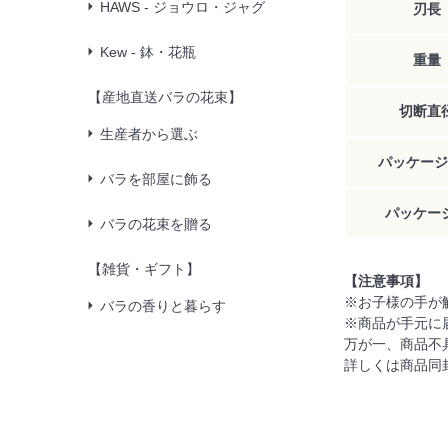
HAWS - ジョウロ・ジャグ
刃長
Kew - 鉢・花瓶
重量
【産地直送バラの花束】
切断直
生産者から選ぶ
パッケージ
バラを部屋に飾る
パッケー
バラの花束を贈る
【雑貨・ギフト】
【注意事項】
※お子様の手が
バラの香りと暮らす
※商品が手元に
万が一、商品不
詳しくは商品同