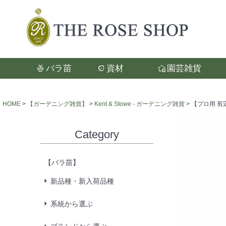
バラ苗
資材
園芸雑貨
検索
HOME
【ガーデニング雑貨】
Kent & Stowe - ガーデニング雑貨
【プロ用 剪定ば
Category
【バラ苗】
新品種・新入荷品種
系統から選ぶ