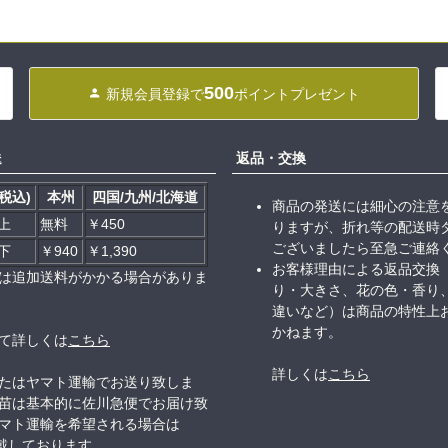
500
新規会員登録で
ポイントプレゼント
送
返品・交換
税込)
本州
四国/九州/北海道
商品の発送には細心の注意
以上
無料
￥450
りますが、折れ等の配送時
ございましたら至急ご連絡
以下
￥940
￥1,390
お客様理由による返品交換
は追加送料がかかる場合がありま
り・大きさ、花の色・香り
違いなど）は商品の特性上
かねます。
て詳しくは
こちら
詳しくは
こちら
たはヤマト運輸でお送り致しま
苗は基本的に佐川急便でお届け致
マト運輸を希望される場合は
頂戴しております。