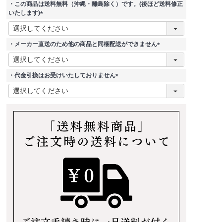
・この商品は送料無料（沖縄・離島除く）です。(後ほど送料修正
いたします)
(
必
須
・メーカー直送のため他の商品と同梱配送ができません
)
(
必
須
・代金引換はお受けいたしておりません
)
(
必
須
)