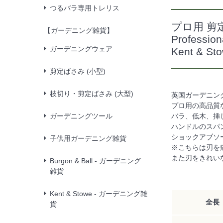
つるバラ専用トレリス
プロ用 剪
【ガーデニング雑貨】
Profession
ガーデニングウェア
Kent & 
剪定ばさみ (小型)
枝切り・剪定ばさみ (大型)
英国ガーデニング
プロ用の高品質
ガーデニングツール
バラ、低木、挿
ハンドルのスパ
ショックアブソ
子供用ガーデニング雑貨
※こちらは刃を
また刃をきれい
Burgon & Ball - ガーデニング
雑貨
Kent & Stowe - ガーデニング雑
全長
貨