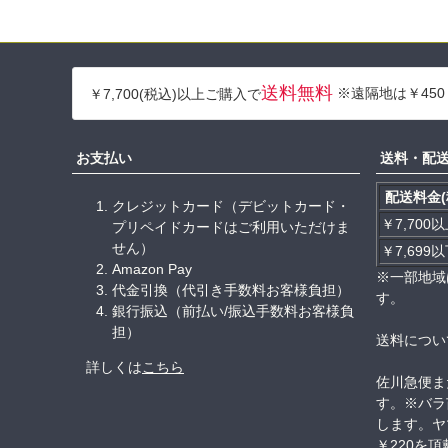
送料無料
※遠隔地は￥450
￥7,700(税込)以上ご購入で
お支払い
送料・配
配送料金(
クレジットカード（デビットカード・
￥7,700
プリペイドカードはご利用いただけま
せん）
￥7,699
Amazon Pay
※一部地域
代金引換（代引き手数料お客様負担）
す。
銀行振込（前払い/振込手数料お客様負
担）
送料につい
詳しくは
こちら
佐川急便ま
す。※バラ
します。ヤ
￥220を