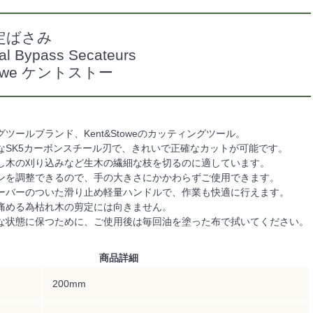
定ばさみ
al Bypass Secateurs
Stowe ケントストー
ツールブランド、Kent&Stoweのカッティングツール。
なSK5カーボンスチール刃で、きれいで正確なカットが可能です。
し木の刈り込みなど生木の繊細な枝を切るのに適しています。
ンを調整できるので、手の大きさにかかわらずご使用できます。
ーバーのついた滑り止め軽量ハンドルで、作業も快適に行えます。
痛める為枯れ木の剪定には向きません。
な状態に保つために、ご使用後は毎回油を塗った布で拭いてください。
商品詳細
200mm