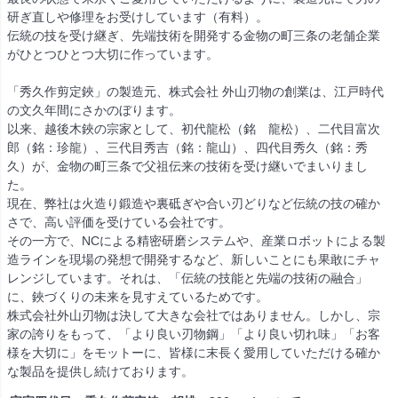
研ぎ直しや修理をお受けしています（有料）。
伝統の技を受け継ぎ、先端技術を開発する金物の町三条の老舗企業
がひとつひとつ大切に作っています。
「秀久作剪定鋏」の製造元、株式会社 外山刃物の創業は、江戸時代
の文久年間にさかのぼります。
以来、越後木鋏の宗家として、初代龍松（銘 龍松）、二代目富次
郎（銘：珍龍）、三代目秀吉（銘：龍山）、四代目秀久（銘：秀
久）が、金物の町三条で父祖伝来の技術を受け継いでまいりまし
た。
現在、弊社は火造り鍛造や裏砥ぎや合い刃どりなど伝統の技の確か
さで、高い評価を受けている会社です。
その一方で、NCによる精密研磨システムや、産業ロボットによる製
造ラインを現場の発想で開発するなど、新しいことにも果敢にチャ
レンジしています。それは、「伝統の技能と先端の技術の融合」
に、鋏づくりの未来を見すえているためです。
株式会社外山刃物は決して大きな会社ではありません。しかし、宗
家の誇りをもって、「より良い刃物鋼」「より良い切れ味」「お客
様を大切に」をモットーに、皆様に末長く愛用していただける確か
な製品を提供し続けております。