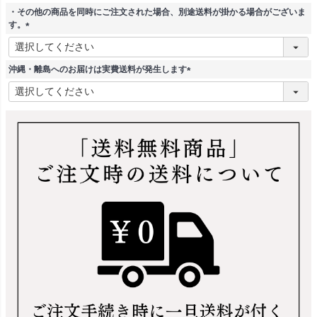
須
・その他の商品を同時にご注文された場合、別途送料が掛かる場合がございま
)
す。
(
必
須
沖縄・離島へのお届けは実費送料が発生します
)
(
必
須
)