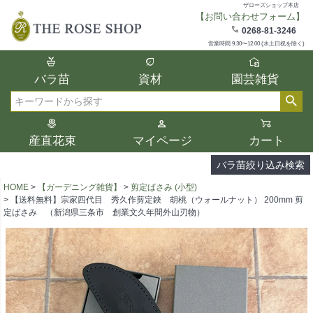
ザローズショップ本店
【お問い合わせフォーム】
在庫
0268-81-3246
在庫ありのみ表示
営業時間 9:30〜12:00 (水土日祝を除く)
複数の条件を選択して絞り込み検索が可能
バラ苗
資材
園芸雑貨
です。
選択した項目全てに該当する品種のみ検索
検索
結果に表示されます。
タイプ、カラー、ブランドなどは1つずつ選
産直花束
マイページ
カート
択してください。
バラ苗絞り込み検索
HOME
【ガーデニング雑貨】
剪定ばさみ (小型)
【送料無料】宗家四代目 秀久作剪定鋏 胡桃（ウォールナット） 200mm 剪
定ばさみ （新潟県三条市 創業文久年間外山刃物）