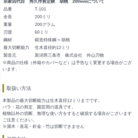
宗家四代目 秀久作剪定鋏 胡桃 200mmについて
品番
T-101
全長
200ミリ
重量
200グラム
刃渡
60ミリ
鋼材
鍛造特殊鋼 + 胡桃
最大切断能力
生木直径約12ミリ
製造元
新潟県三条市 株式会社 外山刃物
※商品の仕様（外箱やカバーなど）は予告なく変更する場合がござ
います。
取扱い方法
本製品の最大切断能力は生木直径12ミリまでです。
バラ・花の剪定、園芸用の道具です。
植物以外の切断、無理な使い方をすると破損する場合がございます
ご注意ください。
※灌木・造花・針金・竹は切断できません