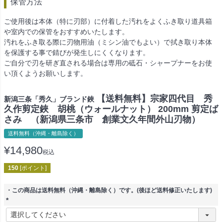
保管方法
ご使用後は本体（特に刃部）に付着した汚れをよくふき取り道具箱
や室内での保管をおすすめいたします。
汚れをふき取る際に刃物用油（ミシン油でもよい）で拭き取り本体
を保護する事で錆びが発生しにくくなります。
ご自分で刃を研ぎ直される場合は専用の砥石・シャープナーをお使
い頂くようお願いします。
【送料無料】宗家四代目 秀
新潟三条「秀久」ブランド鋏
久作剪定鋏 胡桃（ウォールナット） 200mm 剪定ば
さみ （新潟県三条市 創業文久年間外山刃物）
送料無料（沖縄・離島除く）
¥
14,980
税込
150
[ポイント]
・この商品は送料無料（沖縄・離島除く）です。(後ほど送料修正いたします)
(
必