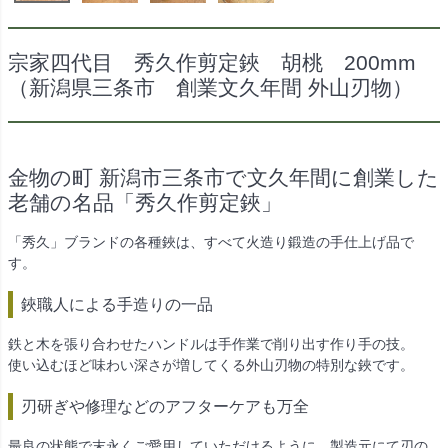
宗家四代目 秀久作剪定鋏 胡桃 200mm
（新潟県三条市 創業文久年間 外山刃物）
金物の町 新潟市三条市で文久年間に創業した
老舗の名品「秀久作剪定鋏」
「秀久」ブランドの各種鋏は、すべて火造り鍛造の手仕上げ品で
す。
鋏職人による手造りの一品
鉄と木を張り合わせたハンドルは手作業で削り出す作り手の技。
使い込むほど味わい深さが増してくる外山刃物の特別な鋏です。
刃研ぎや修理などのアフターケアも万全
最良の状態で末永くご愛用していただけるように、製造元にて刃の