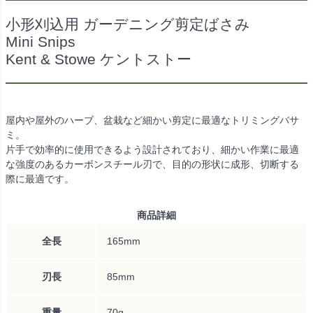
小形刈込用 ガーデニング剪定ばさみ
Mini Snips
Kent & Stowe ケントストー
屋内や屋外のハーブ、盆栽など細かい剪定に最適なトリミングバサ
ミ。
片手で効率的に使用できるよう設計されており、細かい作業に最適
な強度のあるカーボンスチール刃で、目的の形状に成形、切断する
際に最適です。
商品詳細
全長
165mm
刃長
85mm
重量
70g