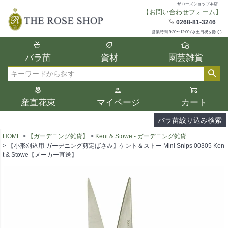
ザローズショップ本店
【お問い合わせフォーム】
在庫
0268-81-3246
在庫ありのみ表示
営業時間 9:30〜12:00 (水土日祝を除く)
複数の条件を選択して絞り込み検索が可能
バラ苗
資材
園芸雑貨
です。
選択した項目全てに該当する品種のみ検索
検索
結果に表示されます。
タイプ、カラー、ブランドなどは1つずつ選
産直花束
マイページ
カート
択してください。
バラ苗絞り込み検索
HOME
【ガーデニング雑貨】
Kent & Stowe - ガーデニング雑貨
【小形刈込用 ガーデニング剪定ばさみ】ケント＆ストー Mini Snips 00305 Ken
t & Stowe【メーカー直送】