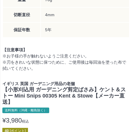
切断直径
4mm
保証年数
5年
【注意事項】
※お子様の手が触れないようご注意ください。
※刃をきれいな状態に保つために、ご使用後は毎回油を塗った布で
拭いてください。
イギリス 英国 ガーデニング用品の老舗
【小形刈込用 ガーデニング剪定ばさみ】ケント＆ス
トー Mini Snips 00305 Kent & Stowe【メーカー直
送】
送料無料（沖縄・離島除く）
¥
3,980
税込
40
[ポイント]