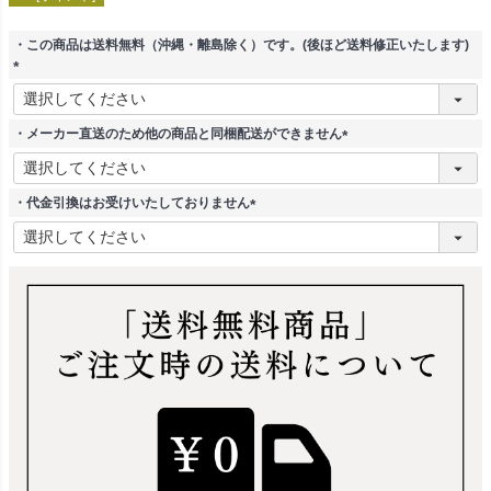
・この商品は送料無料（沖縄・離島除く）です。(後ほど送料修正いたします)
(
必
須
・メーカー直送のため他の商品と同梱配送ができません
)
(
必
須
・代金引換はお受けいたしておりません
)
(
必
須
)