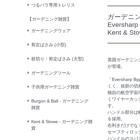
つるバラ専用トレリス
ガーデニ
【ガーデニング雑貨】
Eversharp
ガーデニングウェア
Kent & 
剪定ばさみ (小型)
枝切り・剪定ばさみ (大型)
英国ガーデニング
が登場。
ガーデニングツール
「Evershar
くく、抜群の切
子供用ガーデニング雑貨
独自の航空宇宙
くワイヤーカッ
Burgon & Ball - ガーデニング
す。
雑貨
ハンドル部分は
を採用。
Kent & Stowe - ガーデニング雑
右利きだけでな
貨
セーフティロッ
ハンドルのスパ