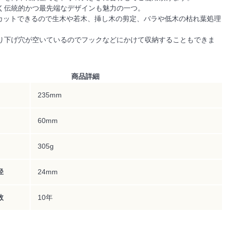
く伝統的かつ最先端なデザインも魅力の一つ。
でカットできるので生木や若木、挿し木の剪定、バラや低木の枯れ葉処理
り下げ穴が空いているのでフックなどにかけて収納することもできま
商品詳細
235mm
60mm
305g
径
24mm
数
10年