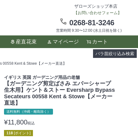
ザローズショップ本店
【お問い合わせフォーム】
0268-81-3246
営業時間 9:30〜12:00 (水土日祝を除く)
ます。
産直花束
マイページ
カート
い。
バラ苗絞り込み検索
00558 Kent & Stowe【メーカー直送】
イギリス 英国 ガーデニング用品の老舗
【ガーデニング剪定ばさみ エバーシャープ
生木用】ケント＆ストー Eversharp Bypass
Secateurs 00558 Kent & Stowe【メーカー
直送】
送料無料（沖縄・離島除く）
¥
11,800
税込
118
[ポイント]