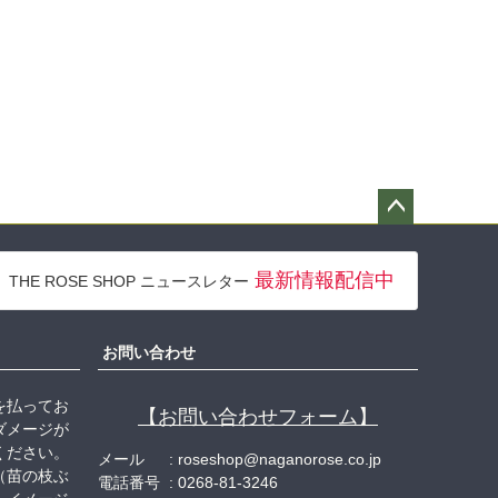
ペー
ジト
最新情報配信中
THE ROSE SHOP ニュースレター
ップ
へ
お問い合わせ
を払ってお
【お問い合わせフォーム】
ダメージが
ください。
メール
roseshop@naganorose.co.jp
（苗の枝ぶ
電話番号
0268-81-3246