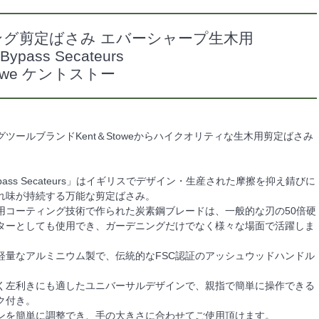
ング剪定ばさみ エバーシャープ生木用
 Bypass Secateurs
Stowe ケントストー
ツールブランドKent＆Stoweからハイクオリティな生木用剪定ばさみ
p Bypass Secateurs」はイギリスでデザイン・生産された摩擦を抑え錆びに
れ味が持続する万能な剪定ばさみ。
用コーティング技術で作られた炭素鋼ブレードは、一般的な刃の50倍硬
ターとしても使用でき、ガーデニングだけでなく様々な場面で活躍しま
軽量なアルミニウム製で、伝統的なFSC認証のアッシュウッドハンドル
く左利きにも適したユニバーサルデザインで、親指で簡単に操作できる
ク付き。
ンを簡単に調整でき、手の大きさに合わせてご使用頂けます。