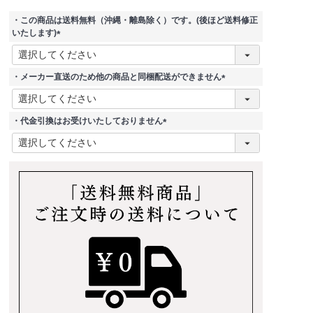
・この商品は送料無料（沖縄・離島除く）です。(後ほど送料修正
いたします)
(
必
須
・メーカー直送のため他の商品と同梱配送ができません
)
(
必
須
・代金引換はお受けいたしておりません
)
(
必
須
)