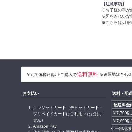
【注意事項】
※お子様の手が
※刃をきれいな
※こちらは刃を
送料無料
※遠隔地は￥450
￥7,700(税込)以上ご購入で
お支払い
送料・配
配送料金(
クレジットカード（デビットカード・
￥7,700
プリペイドカードはご利用いただけま
せん）
￥7,699
Amazon Pay
※一部地域