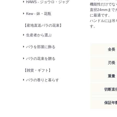
HAWS - ジョウロ・ジャグ
機能性だけでな
直径24mmま
Kew - 鉢・花瓶
に最適です。
ハンドルには吊
【産地直送バラの花束】
す。
生産者から選ぶ
バラを部屋に飾る
全長
バラの花束を贈る
刃長
【雑貨・ギフト】
重量
バラの香りと暮らす
切断直
保証年