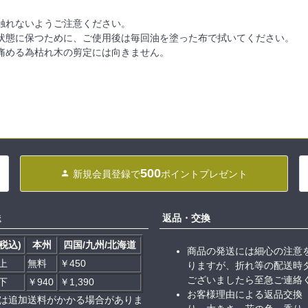
触れないようご注意ください。
状態に保つために、ご使用後は毎回油を塗った布で拭いてください。
痛める為枯れ木の剪定には向きません。
500
新規会員登録で
ポイントプレゼント
送
返品・交換
税込)
本州
四国/九州/北海道
商品の発送には細心の注意
以上
無料
￥450
りますが、折れ等の配送時
ございましたら至急ご連絡
以下
￥940
￥1,390
お客様理由による返品交換
は追加送料がかかる場合がありま