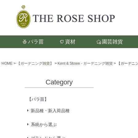
バラ苗
資材
園芸雑貨
検索
HOME
【ガーデニング雑貨】
Kent & Stowe - ガーデニング雑貨
【ガーデニング剪
Category
【バラ苗】
新品種・新入荷品種
系統から選ぶ