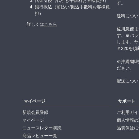
代金引換（代引き手数料お客様負担）
す。
銀行振込（前払い/振込手数料お客様負
担）
送料につい
詳しくは
こちら
佐川急便ま
す。※バラ
します。ヤ
￥220を
※沖縄/離
ださい。
配送につい
マイページ
サポート
新規会員登録
ご利用ガイ
マイページ
個人情報の
ニュースレター購読
品質保証に
商品レビュー一覧