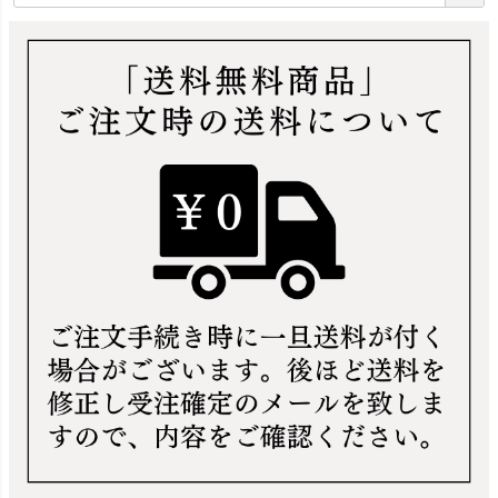
必
須
)