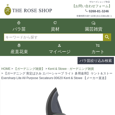
ザローズショップ本店
【お問い合わせフォーム】
在庫
0268-81-3246
在庫ありのみ表示
営業時間 9:30〜12:00 (水土日祝を除く)
複数の条件を選択して絞り込み検索が可能
バラ苗
資材
園芸雑貨
です。
選択した項目全てに該当する品種のみ検索
検索
結果に表示されます。
タイプ、カラー、ブランドなどは1つずつ選
産直花束
マイページ
カート
択してください。
バラ苗絞り込み検索
HOME
【ガーデニング雑貨】
Kent & Stowe - ガーデニング雑貨
【ガーデニング 剪定ばさみ エバーシャープ ライト 多用途用】 ケント＆ストー
Eversharp Lite All Purpose Secateurs 00620 Kent & Stowe 【メーカー直送】