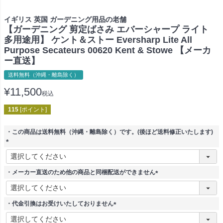
イギリス 英国 ガーデニング用品の老舗
【ガーデニング 剪定ばさみ エバーシャープ ライト
多用途用】 ケント＆ストー Eversharp Lite All
Purpose Secateurs 00620 Kent & Stowe 【メーカ
ー直送】
送料無料（沖縄・離島除く）
¥
11,500
税込
115
[ポイント]
・この商品は送料無料（沖縄・離島除く）です。(後ほど送料修正いたします)
(
必
須
・メーカー直送のため他の商品と同梱配送ができません
)
(
必
須
・代金引換はお受けいたしておりません
)
(