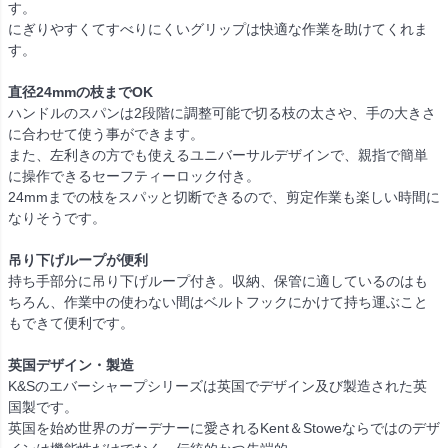
す。
にぎりやすくてすべりにくいグリップは快適な作業を助けてくれま
す。
直径24mmの枝までOK
ハンドルのスパンは2段階に調整可能で切る枝の太さや、手の大きさ
に合わせて使う事ができます。
また、左利きの方でも使えるユニバーサルデザインで、親指で簡単
に操作できるセーフティーロック付き。
24mmまでの枝をスパッと切断できるので、剪定作業も楽しい時間に
なりそうです。
吊り下げループが便利
持ち手部分に吊り下げループ付き。収納、保管に適しているのはも
ちろん、作業中の使わない間はベルトフックにかけて持ち運ぶこと
もできて便利です。
英国デザイン・製造
K&Sのエバーシャープシリーズは英国でデザイン及び製造された英
国製です。
英国を始め世界のガーデナーに愛されるKent＆Stoweならではのデザ