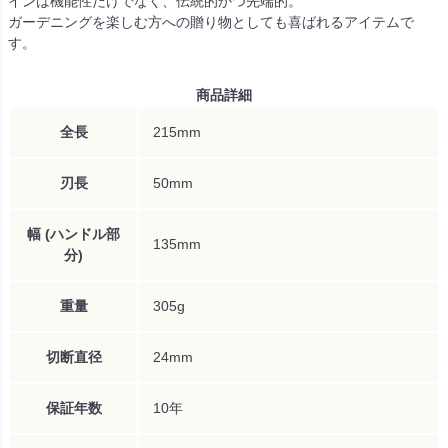
インは機能性だけでなく、伝統的かつ先端的。
ガーデニングを楽しむ方への贈り物としても喜ばれるアイテムで
す。
商品詳細
全長
215mm
刃長
50mm
幅 (ハンドル部
135mm
分)
重量
305g
切断直径
24mm
保証年数
10年