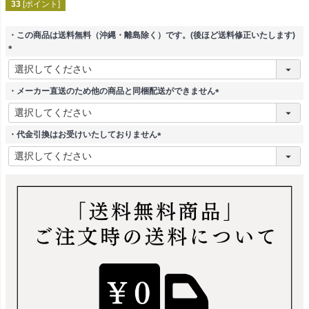
33
[ポイント]
・この商品は送料無料（沖縄・離島除く）です。(後ほど送料修正いたします)
(
必
須
・メーカー直送のため他の商品と同梱配送ができません
)
(
必
須
・代金引換はお受けいたしておりません
)
(
必
須
)