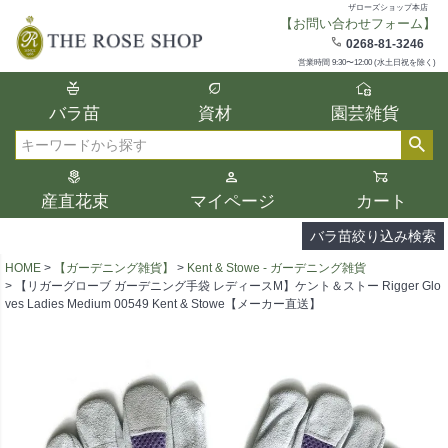
ザローズショップ本店
【お問い合わせフォーム】
在庫
0268-81-3246
在庫ありのみ表示
営業時間 9:30〜12:00 (水土日祝を除く)
複数の条件を選択して絞り込み検索が可能
バラ苗
資材
園芸雑貨
です。
選択した項目全てに該当する品種のみ検索
検索
結果に表示されます。
タイプ、カラー、ブランドなどは1つずつ選
産直花束
マイページ
カート
択してください。
バラ苗絞り込み検索
HOME
【ガーデニング雑貨】
Kent & Stowe - ガーデニング雑貨
【リガーグローブ ガーデニング手袋 レディースM】ケント＆ストー Rigger Glo
ves Ladies Medium 00549 Kent & Stowe【メーカー直送】