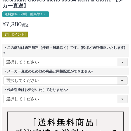
カー直送】
送料無料（沖縄・離島除く）
¥
7,380
税込
74
[ポイント]
・この商品は送料無料（沖縄・離島除く）です。(後ほど送料修正いたします)
(
必
須
・メーカー直送のため他の商品と同梱配送ができません
)
(
必
須
・代金引換はお受けいたしておりません
)
(
必
須
)