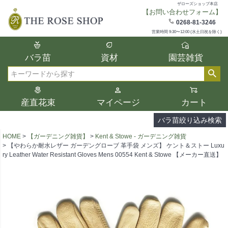
ザローズショップ本店
【お問い合わせフォーム】
在庫
0268-81-3246
在庫ありのみ表示
営業時間 9:30〜12:00 (水土日祝を除く)
複数の条件を選択して絞り込み検索が可能
バラ苗
資材
園芸雑貨
です。
選択した項目全てに該当する品種のみ検索
検索
結果に表示されます。
タイプ、カラー、ブランドなどは1つずつ選
産直花束
マイページ
カート
択してください。
バラ苗絞り込み検索
HOME
【ガーデニング雑貨】
Kent & Stowe - ガーデニング雑貨
【やわらか耐水レザー ガーデングローブ 革手袋 メンズ】 ケント＆ストー Luxu
ry Leather Water Resistant Gloves Mens 00554 Kent & Stowe 【メーカー直送】