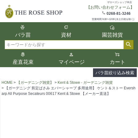
ザローズショップ本店
【お問い合わせフォーム】
在庫
0268-81-3246
在庫ありのみ表示
営業時間 9:30〜12:00 (水土日祝を除く)
複数の条件を選択して絞り込み検索が可能
バラ苗
資材
園芸雑貨
です。
選択した項目全てに該当する品種のみ検索
検索
結果に表示されます。
タイプ、カラー、ブランドなどは1つずつ選
産直花束
マイページ
カート
択してください。
バラ苗絞り込み検索
HOME
【ガーデニング雑貨】
Kent & Stowe - ガーデニング雑貨
【ガーデニング 剪定ばさみ エバーシャープ 多用途用】 ケント＆ストー Eversh
arp All Purpose Secateurs 00617 Kent & Stowe 【メーカー直送】