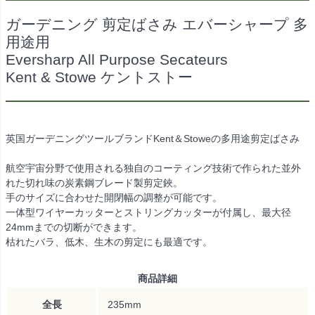
ガーデニング 剪定ばさみ エバーシャープ 多
用途用
Eversharp All Purpose Secateurs
Kent & Stowe ケントストー
英国ガーデニングツールブランドKent＆Stoweの多用途剪定ばさみ
航空宇宙分野で使用される独自のコーティング技術で作られた並外
れた切れ味の炭素鋼ブレード製剪定鋏。
手のサイズに合わせた開閉幅の調整が可能です。
一体型ワイヤーカッターとストリングカッターが付属し、最大径
24mmまでの切断ができます。
枯れたバラ、低木、生木の剪定にも最適です。
商品詳細
全長
235mm