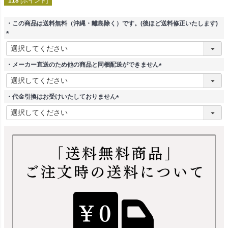
118
[ポイント]
・この商品は送料無料（沖縄・離島除く）です。(後ほど送料修正いたします)
(
必
須
・メーカー直送のため他の商品と同梱配送ができません
)
(
必
須
・代金引換はお受けいたしておりません
)
(
必
須
)