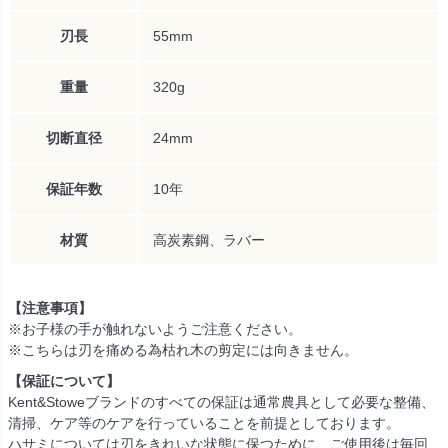
刃長
55mm
重量
320g
切断直径
24mm
保証年数
10年
材質
高炭素鋼、ラバー
【注意事項】
※お子様の手が触れないようご注意ください。
※こちらは刃を痛める為枯れ木の剪定には向きません。
【保証について】
Kent&Stoweブランドのすべての保証は通常農具として必要な整備、
清掃、ケア等のケアを行っていることを前提としております。
ハサミについては刃をきれいな状態に保つために、ご使用後は毎回