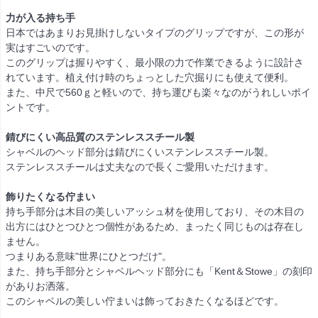
力が入る持ち手
日本ではあまりお見掛けしないタイプのグリップですが、この形が
実はすごいのです。
このグリップは握りやすく、最小限の力で作業できるように設計さ
れています。植え付け時のちょっとした穴掘りにも使えて便利。
また、中尺で560ｇと軽いので、持ち運びも楽々なのがうれしいポイ
ントです。
錆びにくい高品質のステンレススチール製
シャベルのヘッド部分は錆びにくいステンレススチール製。
ステンレススチールは丈夫なので長くご愛用いただけます。
飾りたくなる佇まい
持ち手部分は木目の美しいアッシュ材を使用しており、その木目の
出方にはひとつひとつ個性があるため、まったく同じものは存在し
ません。
つまりある意味"世界にひとつだけ"。
また、持ち手部分とシャベルヘッド部分にも「Kent＆Stowe」の刻印
がありお洒落。
このシャベルの美しい佇まいは飾っておきたくなるほどです。