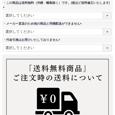
・この商品は送料無料（沖縄・離島除く）です。(後ほど送料修正いたします)
(
必
須
・メーカー直送のため他の商品と同梱配送ができません
)
(
必
須
・代金引換はお受けいたしておりません
)
(
必
須
)