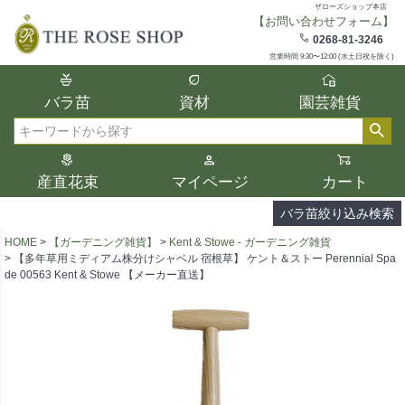
ザローズショップ本店
【お問い合わせフォーム】
在庫
0268-81-3246
在庫ありのみ表示
営業時間 9:30〜12:00 (水土日祝を除く)
複数の条件を選択して絞り込み検索が可能
バラ苗
資材
園芸雑貨
です。
選択した項目全てに該当する品種のみ検索
検索
結果に表示されます。
タイプ、カラー、ブランドなどは1つずつ選
産直花束
マイページ
カート
択してください。
バラ苗絞り込み検索
HOME
【ガーデニング雑貨】
Kent & Stowe - ガーデニング雑貨
【多年草用ミディアム株分けシャベル 宿根草】 ケント＆ストー Perennial Spa
de 00563 Kent & Stowe 【メーカー直送】