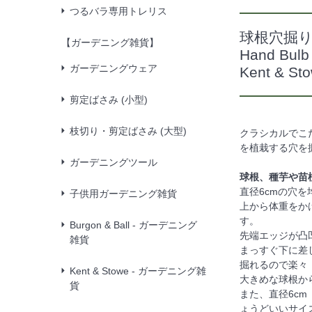
つるバラ専用トレリス
球根穴掘り
【ガーデニング雑貨】
Hand Bulb 
ガーデニングウェア
Kent & 
剪定ばさみ (小型)
枝切り・剪定ばさみ (大型)
クラシカルでこだ
を植栽する穴を
ガーデニングツール
球根、種芋や苗
直径6cmの穴
子供用ガーデニング雑貨
上から体重をか
す。
Burgon & Ball - ガーデニング
先端エッジが凸
雑貨
まっすぐ下に差
掘れるので楽々
Kent & Stowe - ガーデニング雑
大きめな球根か
貨
また、直径6c
ょうどいいサイ