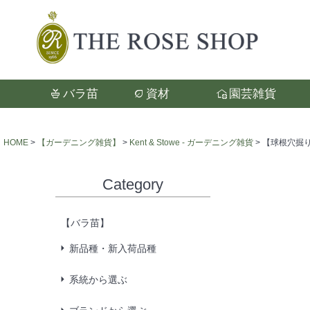
バラ苗
資材
園芸雑貨
検索
HOME
【ガーデニング雑貨】
Kent & Stowe - ガーデニング雑貨
【球根穴掘りツー
Category
【バラ苗】
新品種・新入荷品種
系統から選ぶ