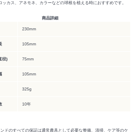
ロッカス、アネモネ、カラーなどの球根を植える時におすすめです。
商品詳細
230mm
長
105mm
直径)
75mm
幅
105mm
325g
数
10年
】
weブランドのすべての保証は通常農具として必要な整備、清掃、ケア等のケ