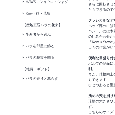
HAWS - ジョウロ・ジャグ
さらに回転させ
ともできるので
Kew - 鉢・花瓶
クラシカルなデ
【産地直送バラの花束】
ヘッド部分には
ハンドルには木
生産者から選ぶ
の組み合わせが
「Kent＆Sto
バラを部屋に飾る
日々の作業がい
バラの花束を贈る
便利な目盛り付
バルブの側面に
利。
【雑貨・ギフト】
また、球根同士
バラの香りと暮らす
もできます。
ひとつあると重
浅めの穴を掘り
球根の大きさや
す。
こちらのサイズ