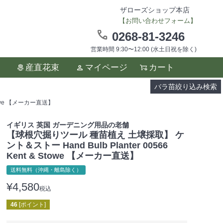
ザローズショップ本店
【お問い合わせフォーム】
0268-81-3246
営業時間 9:30〜12:00 (水土日祝を除く)
ます。
産直花束
マイページ
カート
い。
バラ苗絞り込み検索
towe 【メーカー直送】
イギリス 英国 ガーデニング用品の老舗
【球根穴掘りツール 種苗植え 土壌採取】 ケ
ント＆ストー Hand Bulb Planter 00566
Kent & Stowe 【メーカー直送】
送料無料（沖縄・離島除く）
¥
4,580
税込
46
[ポイント]