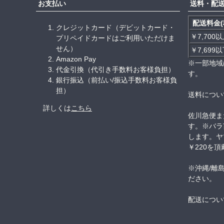
お支払い
送料・配
配送料金(
クレジットカード（デビットカード・
￥7,700
プリペイドカードはご利用いただけま
せん）
￥7,699
Amazon Pay
※一部地域
代金引換（代引き手数料お客様負担）
す。
銀行振込（前払い/振込手数料お客様負
担）
送料につい
詳しくは
こちら
佐川急便ま
す。※バラ
します。ヤ
￥220を
※沖縄/離
ださい。
配送につい