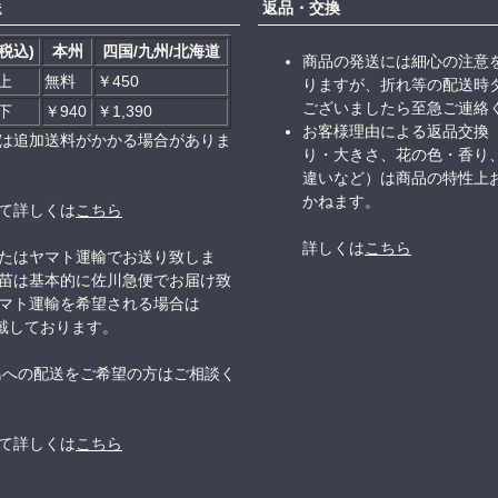
送
返品・交換
税込)
本州
四国/九州/北海道
商品の発送には細心の注意
以上
無料
￥450
りますが、折れ等の配送時
ございましたら至急ご連絡
以下
￥940
￥1,390
お客様理由による返品交換
は追加送料がかかる場合がありま
り・大きさ、花の色・香り
違いなど）は商品の特性上
かねます。
て詳しくは
こちら
詳しくは
こちら
たはヤマト運輸でお送り致しま
苗は基本的に佐川急便でお届け致
マト運輸を希望される場合は
頂戴しております。
島への配送をご希望の方はご相談く
て詳しくは
こちら