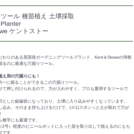
ツール 種苗植え 土壌採取
Planter
Stowe ケントストー
わりのある英国発ガーデニングツールブランド、Kent＆Stoweの球根
掘るのに最適な穴掘りツール。
植え用の穴掘りにも！
を均一に掘ることができるこの穴掘りツール。
けて押し付けられるので、力が入れやすく、プロも愛用するツールで
凹とした鋸歯状になっており、土壌に入り込みやすくなっています。
し込み、そのまま持ち上げるだけで、(※1)スポンっと土が取れて穴が
！
ら種芋にも最適です。
m（2号）程度のビニールポットに入った苗を取り出して植えるのにもち
ズです。