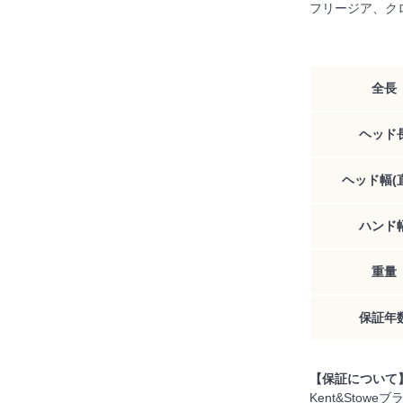
フリージア、ク
全長
ヘッド
ヘッド幅(
ハンド
重量
保証年
【保証について
Kent&Sto