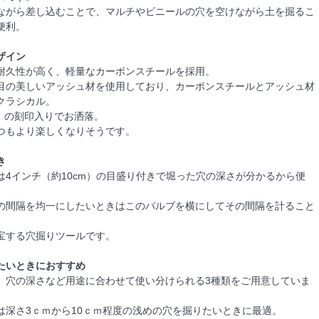
ながら差し込むことで、マルチやビニールの穴を空けながら土を掘るこ
便利。
ザイン
耐久性が高く、軽量なカーボンスチールを採用。
目の美しいアッシュ材を使用しており、カーボンスチールとアッシュ材
クラシカル。
we」の刻印入りでお洒落。
つもより楽しくなりそうです。
き
は4インチ（約10cm）の目盛り付きで堀った穴の深さが分かるから便
の間隔を均一にしたいときはこのバルブを横にしてその間隔を計ること
宝する穴掘りツールです。
たいときにおすすめ
、穴の深さなど用途に合わせて使い分けられる3種類をご用意していま
は深さ3ｃｍから10ｃｍ程度の浅めの穴を掘りたいときに最適。