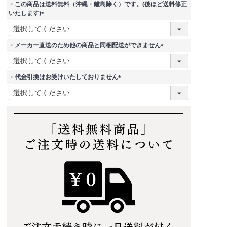
・この商品は送料無料（沖縄・離島除く）です。(後ほど送料修正
いたします)
(
必
須
・メーカー直送のため他の商品と同梱配送ができません
)
(
必
須
・代金引換はお受けいたしておりません
)
(
必
須
)