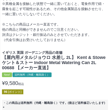
※異種金属を接触した状態で一緒に置いておくと、電食作用で錆・
腐食を起こす可能性があるため、その他金属製品を接触させたり、
一緒に置いたりしないでください。
※こちらの商品はメーカー直送です。
他の商品と同梱ができませんのでご注意ください。
決済はクレジット・銀行振込のみとさせていただきます。
（代金引換はお受けいたしておりません）
イギリス 英国 ガーデニング用品の老舗
【屋内用メタルジョウロ 水差し 2L】 Kent & Stowe
ケント＆ストー Indoor Metal Watering Can 2L
00688 【メーカー直送】
New!
送料無料（沖縄・離島除く）
¥
9,580
税込
96
[ポイント]
・この商品は送料無料（沖縄・離島除く）です。(後ほど送料修正いたします)