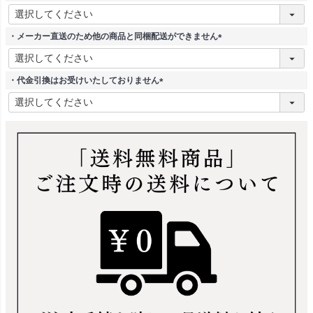
(
必
須
・メーカー直送のため他の商品と同梱配送ができません
)
(
必
須
・代金引換はお受けいたしておりません
)
(
必
須
)