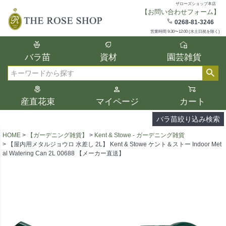
ザローズショップ本店
【お問い合わせフォーム】
在庫
0268-81-3246
在庫ありのみ表示
営業時間 9:30〜12:00 (水土日祝を除く)
複数の条件を選択して絞り込み検索が可能
バラ苗
資材
園芸雑貨
です。
選択した項目全てに該当する品種のみ検索
検索
結果に表示されます。
タイプ、カラー、ブランドなどは1つずつ選
産直花束
マイページ
カート
択してください。
バラ苗絞り込み検索
HOME
【ガーデニング雑貨】
Kent & Stowe - ガーデニング雑貨
【屋内用メタルジョウロ 水差し 2L】 Kent & Stowe ケント＆ストー Indoor Met
al Watering Can 2L 00688 【メーカー直送】