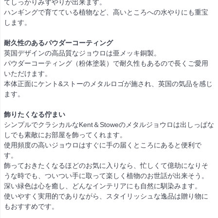
てしっかりみずやりが出来ます。
ハンギングで育てている植物など、高いところへの水やりにも重宝
します。
耐久性のあるパウダーコーティング
英国デザインの高品質なジョウロは亜メッキ銅製。
パウダーコーティング（粉体塗装）で耐久性もあるので長くご愛用
いただけます。
本体正面にケント&ストーのメタルロゴが施され、英国の気品を感じ
ます。
飾りたくなる佇まい
シンプルでクラシカルなKent＆Stoweのメタルジョウロは出しっぱな
しでも素敵にお部屋を飾ってくれます。
使用頻度の高いジョウロはすぐに手の届くところにあると便利で
す。
飾っておきたくなるほどのお気に入りなら、忙しくて億劫になりそ
うな時でも、ついつい手に取って楽しく植物のお世話が出来そう。
深い緑色は心を癒し、どんなインテリアにも自然に馴染みます。
使いやすく実用的でありながら、スタイリッシュな逸品は贈り物に
もおすすめです。